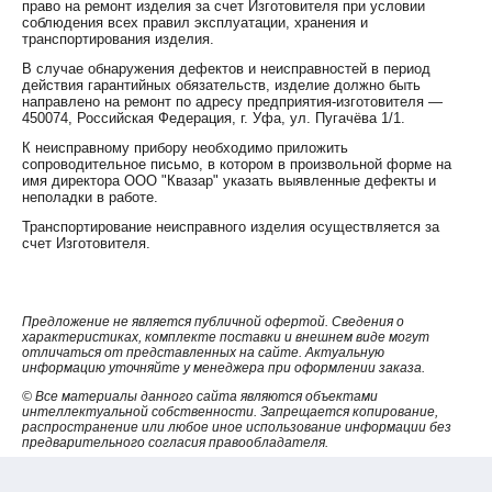
право на ремонт изделия за счет Изготовителя при условии
3
3
нормативных документах и составляют 20 мг/м
и 60 мг/м
.
соблюдения всех правил эксплуатации, хранения и
транспортирования изделия.
Принцип действия схемы контроля концентраций кислорода
В случае обнаружения дефектов и неисправностей в период
и токсичных газов основан на амперометрическом методе
действия гарантийных обязательств, изделие должно быть
направлено на ремонт по адресу предприятия-изготовителя —
измерения, при котором электрохимический сенсор
450074, Российская Федерация, г. Уфа, ул. Пугачёва 1/1.
преобразует значение концентрации соответствующего газа
К неисправному прибору необходимо приложить
в атмосфере в электрический сигнал, сила тока или
сопроводительное письмо, в котором в произвольной форме на
напряжение которого пропорциональны величине
имя директора ООО "Квазар" указать выявленные дефекты и
концентрации. Нагрузкой каждого сенсора является
неполадки в работе.
усилитель с выходным напряжением, пропорциональным
Транспортирование неисправного изделия осуществляется за
концентрации газа.
счет Изготовителя.
Аммиак (NH
) — бесцветный газ с резким характерным
3
запахом (запах нашатырного спирта), относится к группе
Предложение не является публичной офертой. Сведения о
веществ удушающего и нейротропного действия, способных
характеристиках, комплекте поставки и внешнем виде могут
при ингаляционном поражении вызвать токсический отёк
отличаться от представленных на сайте. Актуальную
информацию уточняйте у менеджера при оформлении заказа.
лёгких и тяжёлое поражение нервной системы, обладает как
местным, так и резорбтивным действием. Пары аммиака
© Все материалы данного сайта являются объектами
интеллектуальной собственности. Запрещается копирование,
сильно раздражают слизистые оболочки глаз и органов
распространение или любое иное использование информации без
дыхания, а также кожные покровы. Пары аммиака вызывают
предварительного согласия правообладателя.
обильное слезотечение, боль в глазах, химический ожог
конъюктивы и роговицы, потерю зрения, приступы кашля,