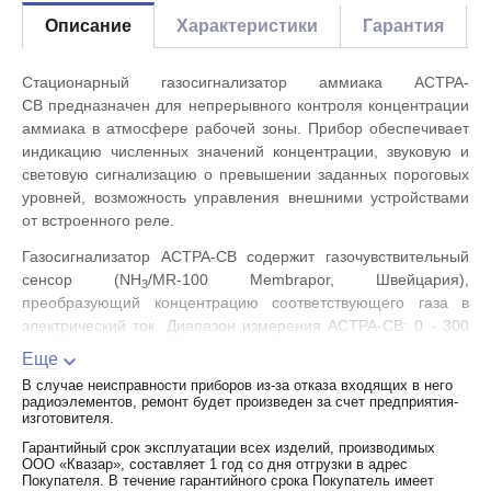
Описание
Характеристики
Гарантия
Стационарный газосигнализатор аммиака АСТРА-
СВ предназначен для непрерывного контроля концентрации
аммиака в атмосфере рабочей зоны. Прибор обеспечивает
индикацию численных значений концентрации, звуковую и
световую сигнализацию о превышении заданных пороговых
уровней, возможность управления внешними устройствами
от встроенного реле.
Газосигнализатор АСТРА-СВ содержит газочувствительный
сенсор (NH
/MR-100 Membrapor, Швейцария),
3
преобразующий концентрацию соответствующего газа в
электрический ток. Диапазон измерения АСТРА-СВ: 0 - 300
3
мг/м
.
Еще
Питание газосигнализатора осуществляется от внешнего
В случае неисправности приборов из-за отказа входящих в него
радиоэлементов, ремонт будет произведен за счет предприятия-
источника постоянного тока (блока питания или сетевого
изготовителя.
адаптера), обеспечивающего непрерывную работу прибора
Гарантийный срок эксплуатации всех изделий, производимых
в течение длительного времени.
ООО «Квазар», составляет 1 год со дня отгрузки в адрес
Покупателя. В течение гарантийного срока Покупатель имеет
Базовые пороги сигнализации основаны на общероссийских