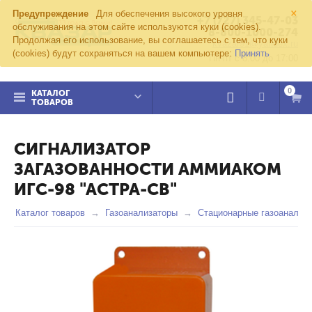
×
Предупреждение
Для обеспечения высокого уровня
+7 (727) 345-47-03
обслуживания на этом сайте используются куки (cookies).
8-800-1000-274
Продолжая его использование, вы соглашаетесь с тем, что куки
kvazar91@yandex.ru
(cookies) будут сохраняться на вашем компьютере:
Принять
Пн-пт с 8:00 до 17:00
0
КАТАЛОГ
ТОВАРОВ
СИГНАЛИЗАТОР
ЗАГАЗОВАННОСТИ АММИАКОМ
ИГС-98 "АСТРА-СВ"
Каталог товаров
Газоанализаторы
Стационарные газоанализ