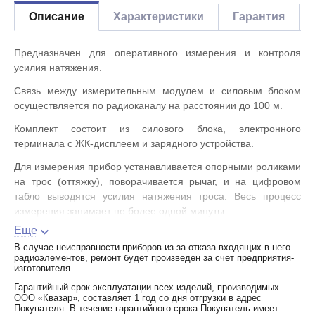
Описание
Характеристики
Гарантия
Предназначен для оперативного измерения и контроля
усилия натяжения.
Связь между измерительным модулем и силовым блоком
осуществляется по радиоканалу на расстоянии до 100 м.
Комплект состоит из силового блока, электронного
терминала с ЖК-дисплеем и зарядного устройства.
Для измерения прибор устанавливается опорными роликами
на трос (оттяжку), поворачивается рычаг, и на цифровом
табло выводятся усилия натяжения троса. Весь процесс
измерения занимает не более одной минуты.
Еще
Измеряемое усилие: 0.02-10 тс.
В случае неисправности приборов из-за отказа входящих в него
Погрешность измерения: не более 3%.
радиоэлементов, ремонт будет произведен за счет предприятия-
изготовителя.
Конструкция силового блока универсальна и позволяет
Гарантийный срок эксплуатации всех изделий, производимых
измерять тросы диаметром от 4 до 22 мм.
ООО «Квазар», составляет 1 год со дня отгрузки в адрес
Покупателя. В течение гарантийного срока Покупатель имеет