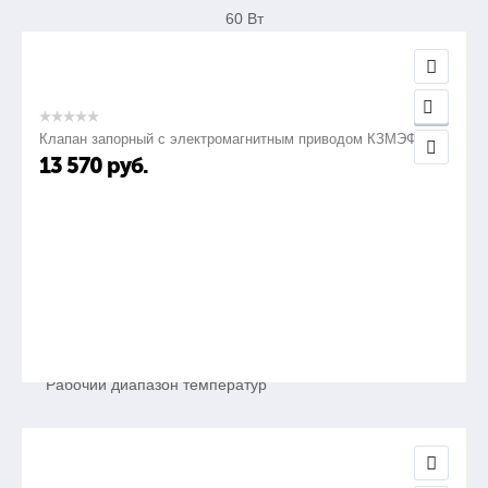
60 Вт
10.
Клапан запорный с электромагнитным приводом КЗМЭФ
Время установления показаний по уровню 0.9, не
13 570
руб.
более
10 с
11.
Рабочий диапазон температур
от -40°С до +50°С