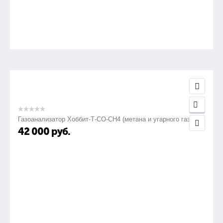
блока датчика
?50х165 мм
Газоанализатор Хоббит-Т-СО-СН4 (метана и угарного газа)
42 000
руб.