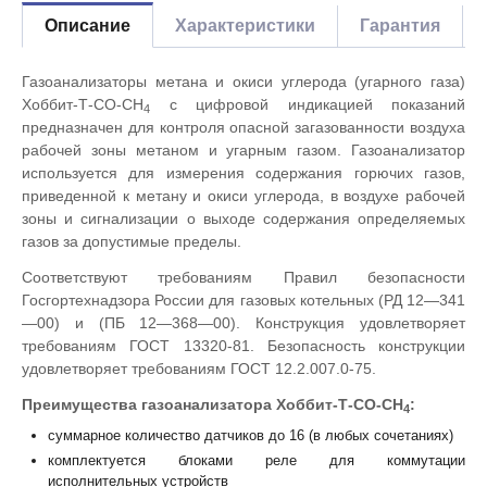
Описание
Характеристики
Гарантия
Газоанализаторы метана и окиси углерода (угарного газа)
Хоббит-Т-CO-CH
с цифровой индикацией показаний
4
предназначен для контроля опасной загазованности воздуха
рабочей зоны метаном и угарным газом. Газоанализатор
используется для измерения содержания горючих газов,
приведенной к метану и окиси углерода, в воздухе рабочей
зоны и сигнализации о выходе содержания определяемых
газов за допустимые пределы.
Соответствуют требованиям Правил безопасности
Госгортехнадзора России для газовых котельных (РД 12—341
—00) и (ПБ 12—368—00). Конструкция удовлетворяет
требованиям ГОСТ 13320-81. Безопасность конструкции
удовлетворяет требованиям ГОСТ 12.2.007.0-75.
Преимущества газоанализатора Хоббит-Т-CO-CH
:
4
суммарное количество датчиков до 16 (в любых сочетаниях)
комплектуется блоками реле для коммутации
исполнительных устройств