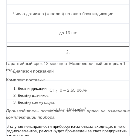
Число датчиков (каналов) на один блок индикации
до 16 шт.
2.
Гарантийный срок 12 месяцев. Межповерочный интервал 1
год.
Диапазон показаний
Комплект поставки:
блок индикации
CH
: 0 – 2,55 об.%
4
блок(и) датчиков
блок(и) коммутации.
3
CO: 0 – 150 мг/м
Производитель оставляет за собой право на изменение
комплектации прибора.
В случае неисправности приборов из-за отказа входящих в него
3.
радиоэлементов, ремонт будет произведен за счет предприятия-
изготовителя.