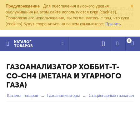
×
Предупреждение
Для обеспечения высокого уровня
+7 (727) 345-47-03
обслуживания на этом сайте используются куки (cookies).
8-800-1000-274
Продолжая его использование, вы соглашаетесь с тем, что куки
kvazar91@yandex.ru
(cookies) будут сохраняться на вашем компьютере:
Принять
Пн-пт с 8:00 до 17:00
0
КАТАЛОГ
ТОВАРОВ
ГАЗОАНАЛИЗАТОР ХОББИТ-Т-
СО-СН4 (МЕТАНА И УГАРНОГО
ГАЗА)
Каталог товаров
Газоанализаторы
Стационарные газоанализ