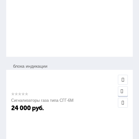
300 г
13.
Габариты:
блока индикации
260x240x120 мм
Сигнализаторы газа типа СГГ-6М
блока коммутации
24 000
руб.
156x86x58 мм