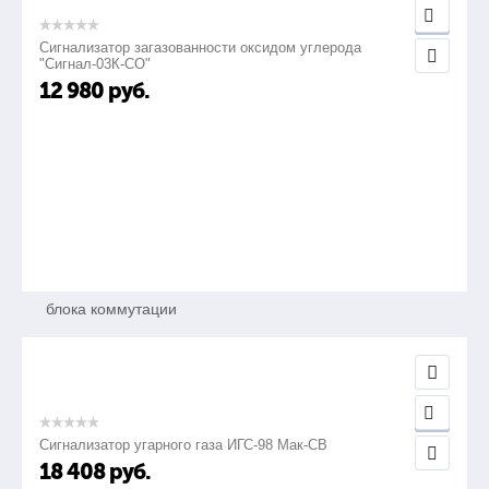
12.
Сигнализатор загазованности оксидом углерода
"Сигнал-03К-СО"
12 980
руб.
Масса:
блока индикации
3500 г
блока коммутации
700 г
Сигнализатор угарного газа ИГС-98 Мак-СВ
блока датчика
18 408
руб.