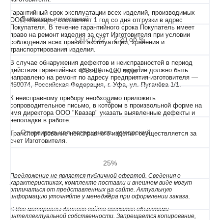
Гарантийный срок эксплуатации всех изделий, производимых
Диапазон измерений
ООО «Квазар», составляет 1 год со дня отгрузки в адрес
Покупателя. В течение гарантийного срока Покупатель имеет
право на ремонт изделия за счет Изготовителя при условии
CH
: 0,22 – 2,20 об.%
4
соблюдения всех правил эксплуатации, хранения и
транспортирования изделия.
В случае обнаружения дефектов и неисправностей в период
3
действия гарантийных обязательств, изделие должно быть
CO: 20 – 120 мг/м
направлено на ремонт по адресу предприятия-изготовителя —
450074, Российская Федерация, г. Уфа, ул. Пугачёва 1/1.
К неисправному прибору необходимо приложить
4.
сопроводительное письмо, в котором в произвольной форме на
имя директора ООО "Квазар" указать выявленные дефекты и
неполадки в работе.
Относительная погрешность измерений
Транспортирование неисправного изделия осуществляется за
счет Изготовителя.
25%
Предложение не является публичной офертой. Сведения о
характеристиках, комплекте поставки и внешнем виде могут
отличаться от представленных на сайте. Актуальную
5.
информацию уточняйте у менеджера при оформлении заказа.
© Все материалы данного сайта являются объектами
интеллектуальной собственности. Запрещается копирование,