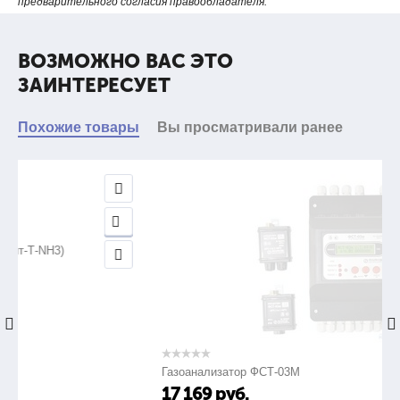
предварительного согласия правообладателя.
опрессовка
ВОЗМОЖНО ВАС ЭТО
изолированных
ЗАИНТЕРЕСУЕТ
наконечников и
разъемов
Похожие товары
Вы просматривали ранее
2
0.25-6.0 мм
овальный,
двухконтурный
Газоанализатор ФСТ-03М
17 169
руб.