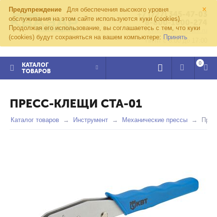
×
Предупреждение
Для обеспечения высокого уровня
+7 (727) 345-47-03
обслуживания на этом сайте используются куки (cookies).
8-800-1000-274
Продолжая его использование, вы соглашаетесь с тем, что куки
kvazar91@yandex.ru
(cookies) будут сохраняться на вашем компьютере:
Принять
Пн-пт с 8:00 до 17:00
0
КАТАЛОГ
ТОВАРОВ
ПРЕСС-КЛЕЩИ СТА-01
Каталог товаров
Инструмент
Механические прессы
Прес