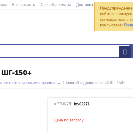
еры
Как заказать
Способы оплаты
Доставка
Гарантии
Полити
Предупреждение
сайте используют
соглашаетесь с те
компьютере:
Прин
ШГ-150+
 электротехническими шинами
Шиногиб гидравлический ШГ-150+
АРТИКУЛ:
kz-02271
Цена по запросу