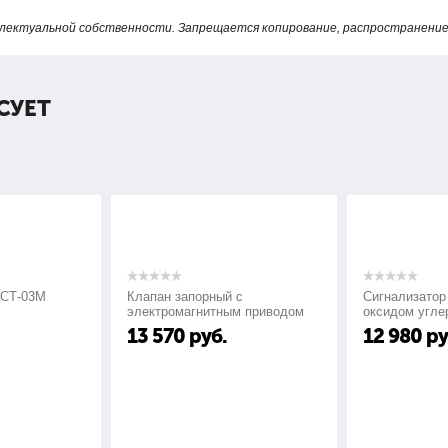
лектуальной собственности. Запрещается копирование, распространение 
СУЕТ
ФСТ-03М
Клапан запорный с
Сигнализатор
электромагнитным приводом
оксидом угле
КЗМЭФ
СО"
13 570
руб.
12 980
ру