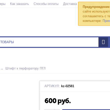
еры
Как заказать
Способы оплаты
Доставка
Гарантии
Полити
Предупреждение
сайте используют
соглашаетесь с те
компьютере:
Прин
Штифт к перфоратору ПГЛ
АРТИКУЛ:
kz-02581
600
руб.