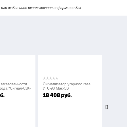
или любое иное использование информации без
 загазованности
Сигнализатор угарного газа
Сигнализа
рода "Сигнал-03К-
ИГС-98 Мак-СВ
СГГ-6М
б.
18 408
руб.
24 00