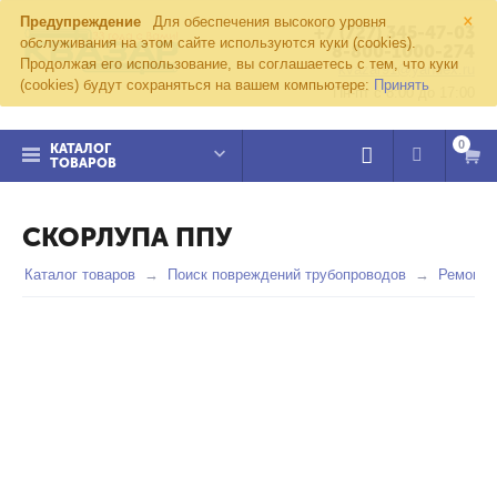
×
Предупреждение
Для обеспечения высокого уровня
+7 (727) 345-47-03
обслуживания на этом сайте используются куки (cookies).
8-800-1000-274
Продолжая его использование, вы соглашаетесь с тем, что куки
kvazar91@yandex.ru
(cookies) будут сохраняться на вашем компьютере:
Принять
Пн-пт с 8:00 до 17:00
0
КАТАЛОГ
ТОВАРОВ
СКОРЛУПА ППУ
Каталог товаров
Поиск повреждений трубопроводов
Ремонт 