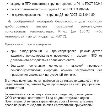
скорлупа ППУ относится к группе горючести Г4 по ГОСТ 30244
по воспламеняемости - к группе В3 по ГОСТ 30402-96
по дымообразованию — к группе Д3 по ГОСТ 12.1.044-89.
Из соображений пожарной безопасности для изоляции
трубопроводов внутри помещений рекомендуем
использовать теплоизоляцию K-flex (до 150°С) либо
минераловатные цилиндры (до 750°С).
Хранение и транспортировка:
при складировании и транспортировке рекомендуется
защитить неизолированные поверхности скорлуп ППУ от
длительного воздействия солнечного света
благодаря сочетанию легкости и высокой прочности
пенополиуретановая скорлупа обычно загружаются без
применения упаковки и погрузочной техники.
В случае неисправности приборов из-за отказа входящих в него
радиоэлементов, ремонт будет произведен за счет предприятия-
изготовителя.
Гарантийный срок эксплуатации всех изделий, производимых
ООО «Квазар», составляет 1 год со дня отгрузки в адрес
Покупателя. В течение гарантийного срока Покупатель имеет
право на ремонт изделия за счет Изготовителя при условии