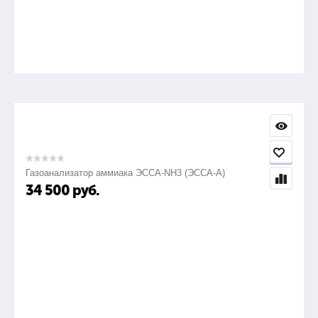
Газоанализатор аммиака ЭССА-NH3 (ЭССА-А)
34 500
руб.