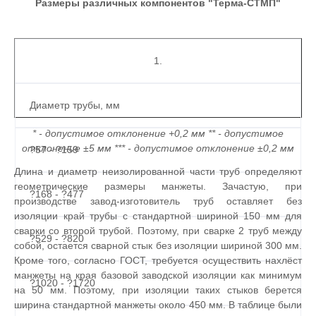
Размеры различных компонентов "Терма-СТМП"
1.
Диаметр трубы, мм
* - допустимое отклонение +0,2 мм ** - допустимое
отклонение ±5 мм *** - допустимое отклонение ±0,2 мм
?57 - ?159
Длина и диаметр неизолированной части труб определяют
геометрические размеры манжеты. Зачастую, при
?168 - ?477
производстве завод-изготовитель труб оставляет без
изоляции край трубы с стандартной шириной 150 мм для
сварки со второй трубой. Поэтому, при сварке 2 труб между
?529 - ?820
собой, остается сварной стык без изоляции шириной 300 мм.
Кроме того, согласно ГОСТ, требуется осуществить нахлёст
манжеты на края базовой заводской изоляции как минимум
?1020 - ?1720
на 50 мм. Поэтому, при изоляции таких стыков берется
ширина стандартной манжеты около 450 мм. В таблице были