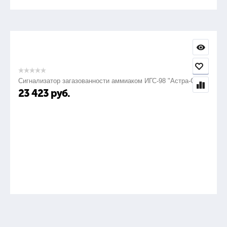
Сигнализатор загазованности аммиаком ИГС-98 "Астра-СВ"
23 423
руб.