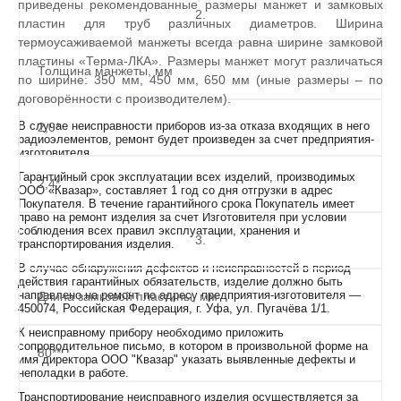
приведены рекомендованные размеры манжет и замковых
2.
пластин для труб различных диаметров. Ширина
термоусаживаемой манжеты всегда равна ширине замковой
пластины «Терма-ЛКА». Размеры манжет могут различаться
Толщина манжеты, мм
по ширине: 350 мм, 450 мм, 650 мм (иные размеры – по
договорённости с производителем).
В случае неисправности приборов из-за отказа входящих в него
2,0*
радиоэлементов, ремонт будет произведен за счет предприятия-
изготовителя.
Гарантийный срок эксплуатации всех изделий, производимых
2,4*
ООО «Квазар», составляет 1 год со дня отгрузки в адрес
Покупателя. В течение гарантийного срока Покупатель имеет
право на ремонт изделия за счет Изготовителя при условии
соблюдения всех правил эксплуатации, хранения и
3.
транспортирования изделия.
В случае обнаружения дефектов и неисправностей в период
действия гарантийных обязательств, изделие должно быть
направлено на ремонт по адресу предприятия-изготовителя —
Длина замковой пластины, мм
450074, Российская Федерация, г. Уфа, ул. Пугачёва 1/1.
К неисправному прибору необходимо приложить
сопроводительное письмо, в котором в произвольной форме на
80**
имя директора ООО "Квазар" указать выявленные дефекты и
неполадки в работе.
Транспортирование неисправного изделия осуществляется за