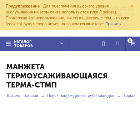
×
Предупреждение
Для обеспечения высокого уровня
+7 (727) 345-47-03
обслуживания на этом сайте используются куки (cookies).
8-800-1000-274
Продолжая его использование, вы соглашаетесь с тем, что куки
kvazar91@yandex.ru
(cookies) будут сохраняться на вашем компьютере:
Принять
Пн-пт с 8:00 до 17:00
0
КАТАЛОГ
ТОВАРОВ
МАНЖЕТА
ТЕРМОУСАЖИВАЮЩАЯСЯ
ТЕРМА-СТМП
Каталог товаров
Поиск повреждений трубопроводов
Термоус