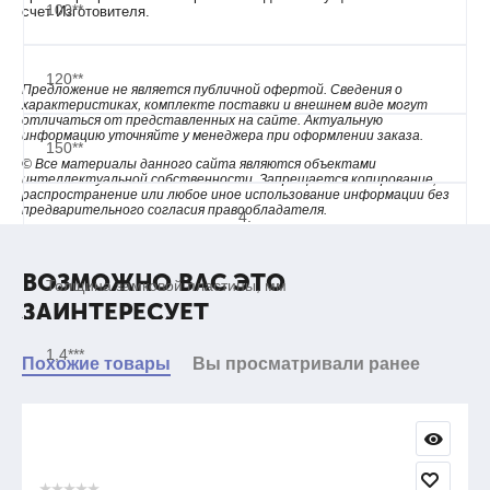
100**
счет Изготовителя.
120**
Предложение не является публичной офертой. Сведения о
характеристиках, комплекте поставки и внешнем виде могут
отличаться от представленных на сайте. Актуальную
информацию уточняйте у менеджера при оформлении заказа.
150**
© Все материалы данного сайта являются объектами
интеллектуальной собственности. Запрещается копирование,
распространение или любое иное использование информации без
предварительного согласия правообладателя.
4.
ВОЗМОЖНО ВАС ЭТО
Толщина замковой пластины, мм
ЗАИНТЕРЕСУЕТ
1,4***
Похожие товары
Вы просматривали ранее
1,4***