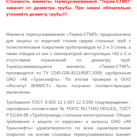
Стоимость манжеты термоусаживаемой "Терма-СТМП"
зависит от диаметра трубы. При заказе обязательно
уточняйте диаметр трубы!!!
Манжета термоусаживаемая «Терма-СТМП» предназначена
для защиты от коррозий стыков сварки стальных труб с
полиэтиленовым покрытием трубопроводов из 2 и 3 слоев, а
также отводов от них с температурой эксплуатации +60 о С и
отсутствием ограничений по диаметру труб.
Термоусаживающиеся манжеты «Терма-СТМП»
производятся по ТУ 2245-026-82119587-2008, одобренным
ОАО «АК «Транснефть». По итогам проверки в ООО
«Институт ВНИИСТ» было получено соответствующее
заключение.
Требования ГОСТ 9.602 12.1.007 12.3.030 (подтверждение -
сертификат соответствия № РОСС RU.TH02.H01143), ГОСТ
Р 51164-98 «Трубопроводы стальные магистральные. Общие
требования к защите от коррозии» и запросы ОАО «АК
Транснефть» удовлетворяются по всем характеристикам
покрытия на основе стыковых термоусаживаемых манжет