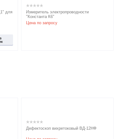
1" для
Измеритель электропроводности
"Константа К6"
Цена по запросу
в
ик
Дефектоскоп вихретоковый ВД-12НФ