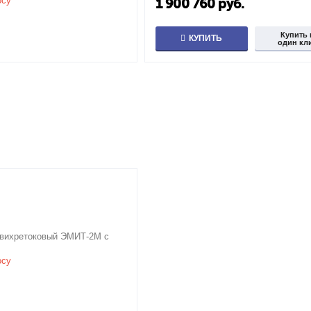
осу
1 900 760
руб.
Купить 
КУПИТЬ
один кл
 вихретоковый ЭМИТ-2М с
осу