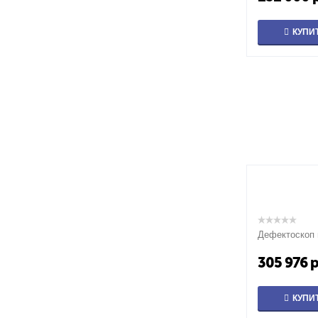
КУПИ
Дефектоскоп
305 976
р
КУПИ