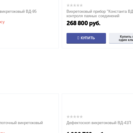
вихретоковый ВД-95
Вихретоковый прибор "Константа ВД
контроля паяных соединений
осу
268 800
руб.
Купить 
КУПИТЬ
один кл
поточный вихретоковый
Дефектоскоп вихретоковый ВД-41П