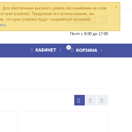
×
ка возврата
Проверка подлинности
Статьи
Контакты
Для обеспечения высокого уровня обслуживания на этом
ся куки (cookies). Продолжая его использование, вы
+7 (727) 345-47-03
м, что куки (cookies) будут сохраняться на вашем
8-800-1000-274
ять
kvazar91@yandex.ru
Пн-пт с 8:00 до 17:00
0
КАБИНЕТ
КОРЗИНА