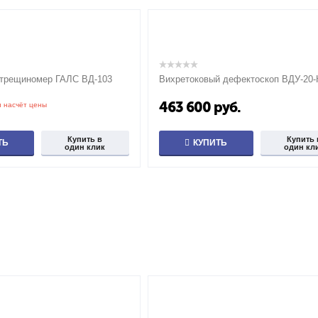
-трещиномер ГАЛС ВД-103
Вихретоковый дефектоскоп ВДУ-20
463 600
руб.
и насчёт цены
Купить в
Купить 
ТЬ
КУПИТЬ
один клик
один кл