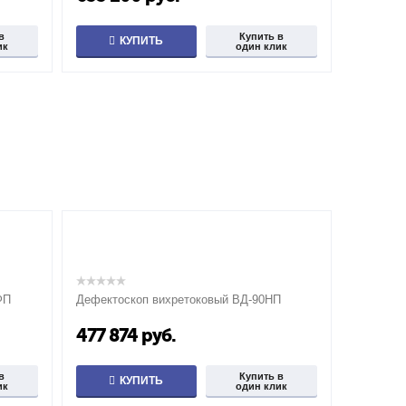
в
Купить в
КУПИТЬ
ик
один клик
ФП
Дефектоскоп вихретоковый ВД-90НП
477 874
руб.
в
Купить в
КУПИТЬ
ик
один клик