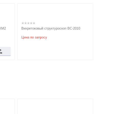
-КМ2
Вихретоковый структуроскоп ВС-2010
Цена по запросу
в
ик