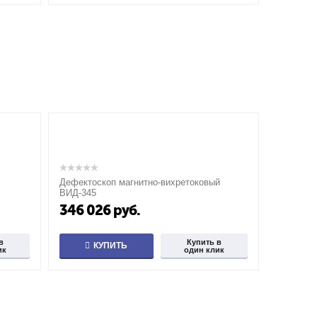
Дефектоскоп магнитно-вихретоковый
ВИД-345
346 026
руб.
в
Купить в
КУПИТЬ
ик
один клик