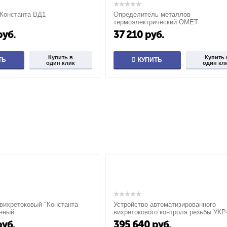
Константа ВД1
Определитель металлов
термоэлектрический ОМЕТ
руб.
37 210
руб.
Купить в
Купить 
ТЬ
КУПИТЬ
один клик
один кл
вихретоковый "Константа
Устройство автоматизированного
онный
вихретокового контроля резьбы УКР
руб.
395 640
руб.