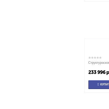
Структуроско
233 996
р
КУПИ