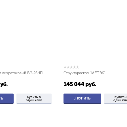
п вихретоковый ВЭ-26НП
Структуроскоп "МЕТЭК"
уб.
145 044
руб.
Купить в
Купить 
ТЬ
КУПИТЬ
один клик
один кл