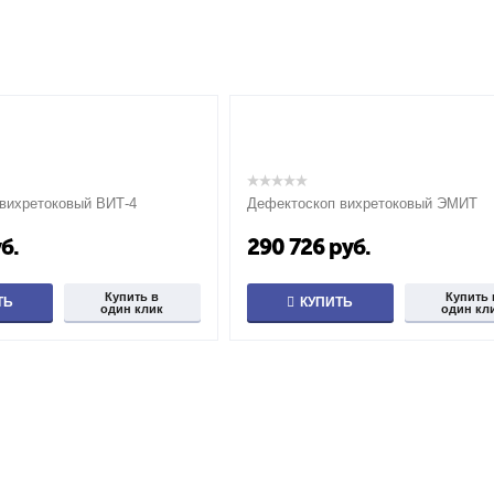
вихретоковый ВИТ-4
Дефектоскоп вихретоковый ЭМИТ
б.
290 726
руб.
Купить в
Купить 
ТЬ
КУПИТЬ
один клик
один кл