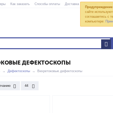
еры
Как заказать
Способы оплаты
Доставка
Гарантии
Полити
Предупреждение
сайте используют
соглашаетесь с те
компьютере:
Прин
ОКОВЫЕ ДЕФЕКТОСКОПЫ
в
Дефектоскопы
Вихретоковые дефектоскопы
лчанию
44