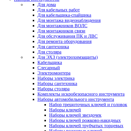
Для дома
Для кабельных работ
Для кабельщика-спайщика
Для монтажа видеонаблюдения
Для монтажников ВОЛС
Для монтажников связи
Для обслуживания ПК и ЛВС
Для ремонта оборудования
Для сантехника
Для столяра
Для ЭХЗ (электрохимзащиты)
Кабельщика
Слесарный
Электромонтера
Наборы электрика
Наборы сантехника
Наборы столяра
Комплекты искробезопасного инструмента
Наборы автомобильного инструмента
Набор трещоточных ключей и головок
Наборы ключей
Наборы ключей звездочек
Наборы ключей рожково-накидных
Наборы ключей трубчатых торцевых
Наборы рожковых ключей