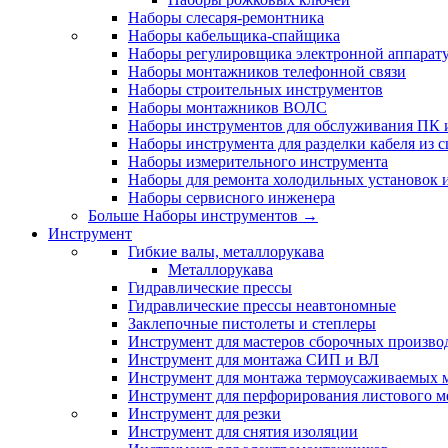
Наборы слесаря-ремонтника
Наборы кабельщика-спайщика
Наборы регулировщика электронной аппарат
Наборы монтажников телефонной связи
Наборы строительных инструментов
Наборы монтажников ВОЛС
Наборы инструментов для обслуживания ПК
Наборы инструмента для разделки кабеля из 
Наборы измерительного инструмента
Наборы для ремонта холодильных установок 
Наборы сервисного инженера
Больше Наборы инструментов
→
Инструмент
Гибкие валы, металлорукава
Металлорукава
Гидравлические прессы
Гидравлические прессы неавтономные
Заклепочные пистолеты и степлеры
Инструмент для мастеров сборочных произво
Инструмент для монтажа СИП и ВЛ
Инструмент для монтажа термоусаживаемых м
Инструмент для перфорирования листового м
Инструмент для резки
Инструмент для снятия изоляции