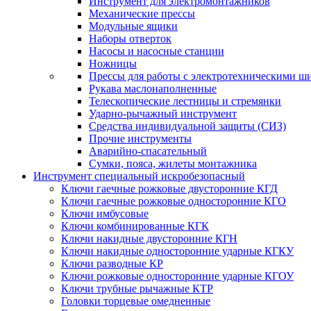
Инструмент для электромонтажников
Механические прессы
Модульные ящики
Наборы отверток
Насосы и насосные станции
Ножницы
Прессы для работы с электротехническими ш
Рукава маслонаполненные
Телескопические лестницы и стремянки
Ударно-рычажный инструмент
Средства индивидуальной защиты (СИЗ)
Прочие инструменты
Аварийно-спасательный
Сумки, пояса, жилеты монтажника
Инструмент специальный искробезопасный
Ключи гаечные рожковые двусторонние КГД
Ключи гаечные рожковые односторонние КГО
Ключи имбусовые
Ключи комбинированные КГК
Ключи накидные двусторонние КГН
Ключи накидные односторонние ударные КГКУ
Ключи разводные КР
Ключи рожковые односторонние ударные КГОУ
Ключи трубные рычажные КТР
Головки торцевые омедненные