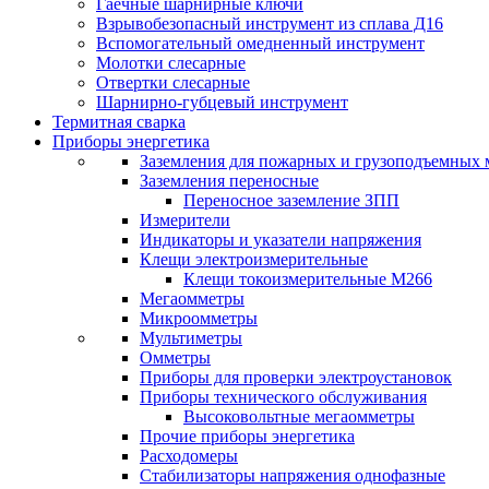
Гаечные шарнирные ключи
Взрывобезопасный инструмент из сплава Д16
Вспомогательный омедненный инструмент
Молотки слесарные
Отвертки слесарные
Шарнирно-губцевый инструмент
Термитная сварка
Приборы энергетика
Заземления для пожарных и грузоподъемных
Заземления переносные
Переносное заземление ЗПП
Измерители
Индикаторы и указатели напряжения
Клещи электроизмерительные
Клещи токоизмерительные М266
Мегаомметры
Микроомметры
Мультиметры
Омметры
Приборы для проверки электроустановок
Приборы технического обслуживания
Высоковольтные мегаомметры
Прочие приборы энергетика
Расходомеры
Стабилизаторы напряжения однофазные