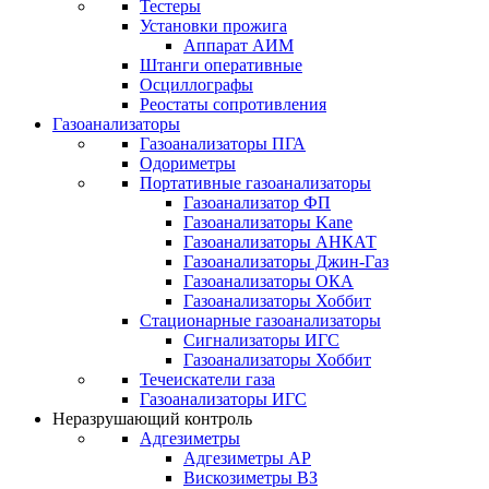
Тестеры
Установки прожига
Аппарат АИМ
Штанги оперативные
Осциллографы
Реостаты сопротивления
Газоанализаторы
Газоанализаторы ПГА
Одориметры
Портативные газоанализаторы
Газоанализатор ФП
Газоанализаторы Kane
Газоанализаторы АНКАТ
Газоанализаторы Джин-Газ
Газоанализаторы ОКА
Газоанализаторы Хоббит
Стационарные газоанализаторы
Сигнализаторы ИГС
Газоанализаторы Хоббит
Течеискатели газа
Газоанализаторы ИГС
Неразрушающий контроль
Адгезиметры
Адгезиметры АР
Вискозиметры ВЗ