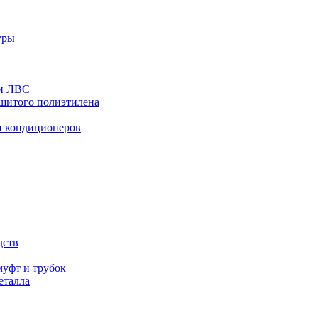
уры
 и ЛВС
сшитого полиэтилена
и кондиционеров
дств
уфт и трубок
еталла