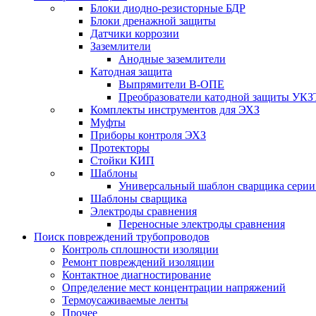
Блоки диодно-резисторные БДР
Блоки дренажной защиты
Датчики коррозии
Заземлители
Анодные заземлители
Катодная защита
Выпрямители В-ОПЕ
Преобразователи катодной защиты УКЗ
Комплекты инструментов для ЭХЗ
Муфты
Приборы контроля ЭХЗ
Протекторы
Стойки КИП
Шаблоны
Универсальный шаблон сварщика сери
Шаблоны сварщика
Электроды сравнения
Переносные электроды сравнения
Поиск повреждений трубопроводов
Контроль сплошности изоляции
Ремонт повреждений изоляции
Контактное диагностирование
Определение мест концентрации напряжений
Термоусаживаемые ленты
Прочее