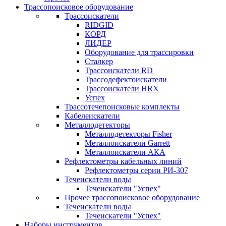
Трассопоисковое оборудование
Трассоискатели
RIDGID
КОРД
ЛИДЕР
Оборудование для трассировки
Сталкер
Трасcоискатели RD
Трассодефектоискатели
Трассоискатели HRX
Успех
Трассотечепоисковые комплекты
Кабелеискатели
Металлодетекторы
Металлодетекторы Fisher
Металлоискатели Garrett
Металлоискатели АКА
Рефлектометры кабельных линий
Рефлектометры серии РИ-307
Течеискатели воды
Течеискатели "Успех"
Прочее трассопоисковое оборудование
Течеискатели воды
Течеискатели "Успех"
Наборы инструментов