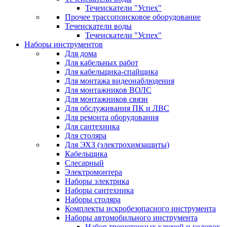
Течеискатели "Успех"
Прочее трассопоисковое оборудование
Течеискатели воды
Течеискатели "Успех"
Наборы инструментов
Для дома
Для кабельных работ
Для кабельщика-спайщика
Для монтажа видеонаблюдения
Для монтажников ВОЛС
Для монтажников связи
Для обслуживания ПК и ЛВС
Для ремонта оборудования
Для сантехника
Для столяра
Для ЭХЗ (электрохимзащиты)
Кабельщика
Слесарный
Электромонтера
Наборы электрика
Наборы сантехника
Наборы столяра
Комплекты искробезопасного инструмента
Наборы автомобильного инструмента
Набор трещоточных ключей и головок