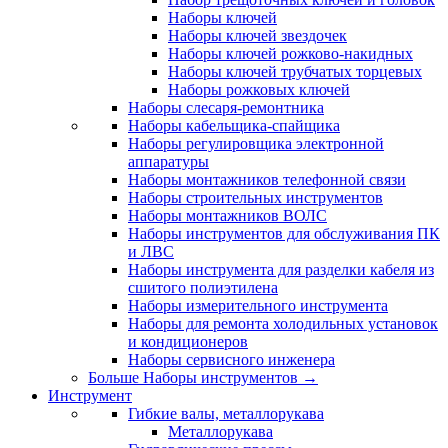
Наборы ключей
Наборы ключей звездочек
Наборы ключей рожково-накидных
Наборы ключей трубчатых торцевых
Наборы рожковых ключей
Наборы слесаря-ремонтника
Наборы кабельщика-спайщика
Наборы регулировщика электронной
аппаратуры
Наборы монтажников телефонной связи
Наборы строительных инструментов
Наборы монтажников ВОЛС
Наборы инструментов для обслуживания ПК
и ЛВС
Наборы инструмента для разделки кабеля из
сшитого полиэтилена
Наборы измерительного инструмента
Наборы для ремонта холодильных установок
и кондиционеров
Наборы сервисного инженера
Больше Наборы инструментов
→
Инструмент
Гибкие валы, металлорукава
Металлорукава