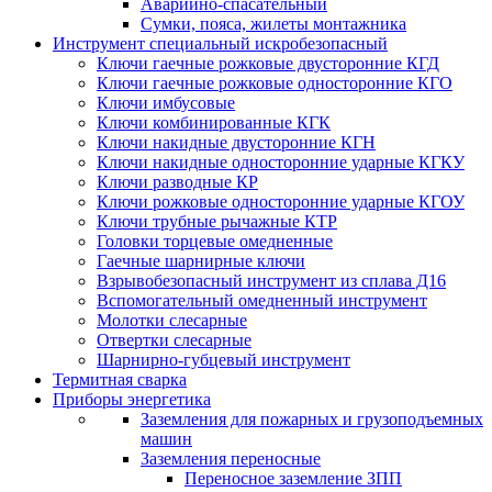
Аварийно-спасательный
Сумки, пояса, жилеты монтажника
Инструмент специальный искробезопасный
Ключи гаечные рожковые двусторонние КГД
Ключи гаечные рожковые односторонние КГО
Ключи имбусовые
Ключи комбинированные КГК
Ключи накидные двусторонние КГН
Ключи накидные односторонние ударные КГКУ
Ключи разводные КР
Ключи рожковые односторонние ударные КГОУ
Ключи трубные рычажные КТР
Головки торцевые омедненные
Гаечные шарнирные ключи
Взрывобезопасный инструмент из сплава Д16
Вспомогательный омедненный инструмент
Молотки слесарные
Отвертки слесарные
Шарнирно-губцевый инструмент
Термитная сварка
Приборы энергетика
Заземления для пожарных и грузоподъемных
машин
Заземления переносные
Переносное заземление ЗПП