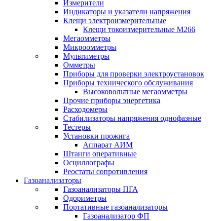
Измерители
Индикаторы и указатели напряжения
Клещи электроизмерительные
Клещи токоизмерительные М266
Мегаомметры
Микроомметры
Мультиметры
Омметры
Приборы для проверки электроустановок
Приборы технического обслуживания
Высоковольтные мегаомметры
Прочие приборы энергетика
Расходомеры
Стабилизаторы напряжения однофазные
Тестеры
Установки прожига
Аппарат АИМ
Штанги оперативные
Осциллографы
Реостаты сопротивления
Газоанализаторы
Газоанализаторы ПГА
Одориметры
Портативные газоанализаторы
Газоанализатор ФП