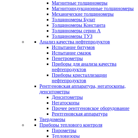
Магнитные толщиномеры
Магнитоиндукционные толщиномеры
Механические толщиномеры
Толщиномеры Булат
Толщиномеры Константа
Толщиномеры серии А
Толщиномеры ТУЗ
Анализ качества нефтепродуктов
Испытание битумов
Испытание смазок
Пенетрометры
Приборы для анализа качества
нефтепродуктов
Приборы кристаллизации
нефтепродуктов
Рентгеновская аппаратура, негатоскопы,
денситометры
Денситометры
Негатоскопы
Прочее рентгеновское оборудование
Рентгеновская аппаратура
Твердомеры
Приборы теплового контроля
Пирометры
Тепловизоры