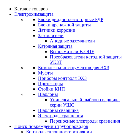
Каталог товаров
Электрохимзащита
Блоки диодно-резисторные БДР
Блоки дренажной защиты
Датчики коррозии
Заземлители
Анодные заземлители
Катодная защита
Выпрямители В-ОПЕ
Преобразователи катодной защиты
УКЗТ
Комплекты инструментов для ЭХЗ
Муфты
Приборы контроля ЭХЗ
Протекторы
Стойки КИП
Шаблоны
Универсальный шаблон сварщика
серии УШС
Шаблоны сварщика
Электроды сравнения
Переносные электроды сравнения
Поиск повреждений трубопроводов
Контроль сплошности изоляции