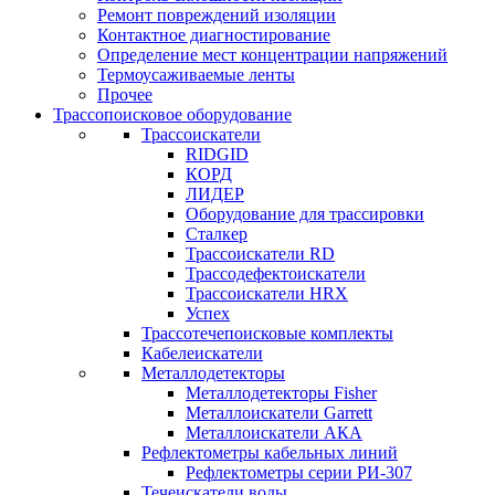
Ремонт повреждений изоляции
Контактное диагностирование
Определение мест концентрации напряжений
Термоусаживаемые ленты
Прочее
Трассопоисковое оборудование
Трассоискатели
RIDGID
КОРД
ЛИДЕР
Оборудование для трассировки
Сталкер
Трасcоискатели RD
Трассодефектоискатели
Трассоискатели HRX
Успех
Трассотечепоисковые комплекты
Кабелеискатели
Металлодетекторы
Металлодетекторы Fisher
Металлоискатели Garrett
Металлоискатели АКА
Рефлектометры кабельных линий
Рефлектометры серии РИ-307
Течеискатели воды