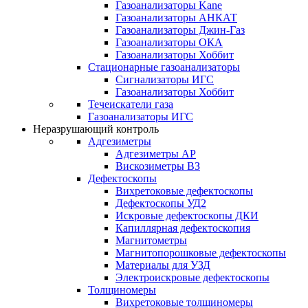
Газоанализаторы Kane
Газоанализаторы АНКАТ
Газоанализаторы Джин-Газ
Газоанализаторы ОКА
Газоанализаторы Хоббит
Стационарные газоанализаторы
Сигнализаторы ИГС
Газоанализаторы Хоббит
Течеискатели газа
Газоанализаторы ИГС
Неразрушающий контроль
Адгезиметры
Адгезиметры АР
Вискозиметры ВЗ
Дефектоскопы
Вихретоковые дефектоскопы
Дефектоскопы УД2
Искровые дефектоскопы ДКИ
Капиллярная дефектоскопия
Магнитометры
Магнитопорошковые дефектоскопы
Материалы для УЗД
Электроискровые дефектоскопы
Толщиномеры
Вихретоковые толщиномеры