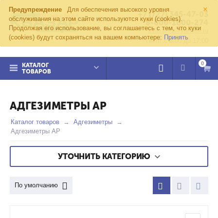
×
Предупреждение
Для обеспечения высокого уровня
+7 (727) 345-47-03
обслуживания на этом сайте используются куки (cookies).
8-800-1000-274
Продолжая его использование, вы соглашаетесь с тем, что куки
kvazar91@yandex.ru
(cookies) будут сохраняться на вашем компьютере:
Принять
Пн-пт с 8:00 до 17:00
0
КАТАЛОГ
ТОВАРОВ
АДГЕЗИМЕТРЫ АР
Каталог товаров
Адгезиметры
Адгезиметры АР
УТОЧНИТЬ КАТЕГОРИЮ
По умолчанию