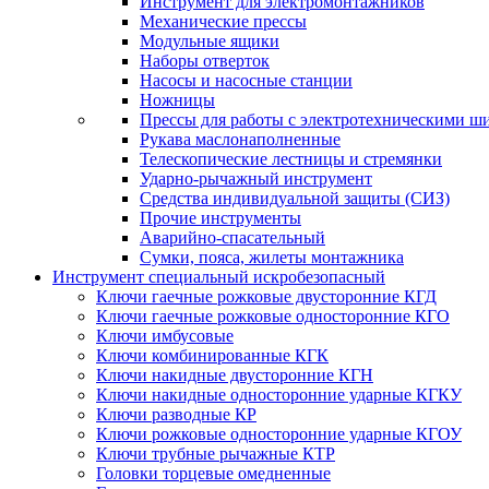
Инструмент для электромонтажников
Механические прессы
Модульные ящики
Наборы отверток
Насосы и насосные станции
Ножницы
Прессы для работы с электротехническими ш
Рукава маслонаполненные
Телескопические лестницы и стремянки
Ударно-рычажный инструмент
Средства индивидуальной защиты (СИЗ)
Прочие инструменты
Аварийно-спасательный
Сумки, пояса, жилеты монтажника
Инструмент специальный искробезопасный
Ключи гаечные рожковые двусторонние КГД
Ключи гаечные рожковые односторонние КГО
Ключи имбусовые
Ключи комбинированные КГК
Ключи накидные двусторонние КГН
Ключи накидные односторонние ударные КГКУ
Ключи разводные КР
Ключи рожковые односторонние ударные КГОУ
Ключи трубные рычажные КТР
Головки торцевые омедненные