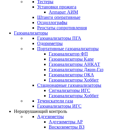
Тестеры
Установки прожига
Аппарат АИМ
Штанги оперативные
Осциллографы
Реостаты сопротивления
Газоанализаторы
Газоанализаторы ПГА
Одориметры
Портативные газоанализаторы
Газоанализатор ФП
Газоанализаторы Kane
Газоанализаторы АНКАТ
Газоанализаторы Джин-Газ
Газоанализаторы ОКА
Газоанализаторы Хоббит
Стационарные газоанализаторы
Сигнализаторы ИГС
Газоанализаторы Хоббит
Течеискатели газа
Газоанализаторы ИГС
Неразрушающий контроль
Адгезиметры
Адгезиметры АР
Вискозиметры ВЗ