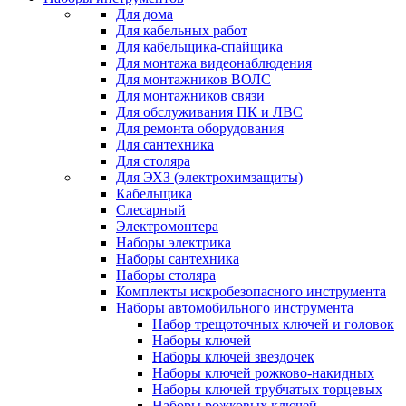
Для дома
Для кабельных работ
Для кабельщика-спайщика
Для монтажа видеонаблюдения
Для монтажников ВОЛС
Для монтажников связи
Для обслуживания ПК и ЛВС
Для ремонта оборудования
Для сантехника
Для столяра
Для ЭХЗ (электрохимзащиты)
Кабельщика
Слесарный
Электромонтера
Наборы электрика
Наборы сантехника
Наборы столяра
Комплекты искробезопасного инструмента
Наборы автомобильного инструмента
Набор трещоточных ключей и головок
Наборы ключей
Наборы ключей звездочек
Наборы ключей рожково-накидных
Наборы ключей трубчатых торцевых
Наборы рожковых ключей