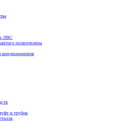
уры
 и ЛВС
сшитого полиэтилена
и кондиционеров
дств
уфт и трубок
еталла