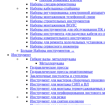
Наборы слесаря-ремонтника
Наборы кабельщика-спайщика
Наборы регулировщика электронной аппарат
Наборы монтажников телефонной связи
Наборы строительных инструментов
Наборы монтажников ВОЛС
Наборы инструментов для обслуживания ПК
Наборы инструмента для разделки кабеля из 
Наборы измерительного инструмента
Наборы для ремонта холодильных установок 
Наборы сервисного инженера
Больше Наборы инструментов
→
Инструмент
Гибкие валы, металлорукава
Металлорукава
Гидравлические прессы
Гидравлические прессы неавтономные
Заклепочные пистолеты и степлеры
Инструмент для мастеров сборочных произво
Инструмент для монтажа СИП и ВЛ
Инструмент для монтажа термоусаживаемых м
Инструмент для перфорирования листового м
Инструмент для резки
Инструмент для снятия изоляции