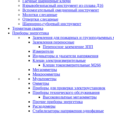
Гаечные шарнирные ключи
Взрывобезопасный инструмент из сплава Д16
Вспомогательный омедненный инструмент
Молотки слесарные
Отвертки слесарные
Шарнирно-губцевый инструмент
Термитная сварка
Приборы энергетика
Заземления для пожарных и грузоподъемных
Заземления переносные
Переносное заземление ЗПП
Измерители
Индикаторы и указатели напряжения
Клещи электроизмерительные
Клещи токоизмерительные М266
Мегаомметры
Микроомметры
Мультиметры
Омметры
Приборы для проверки электроустановок
Приборы технического обслуживания
Высоковольтные мегаомметры
Прочие приборы энергетика
Расходомеры
Стабилизаторы напряжения однофазные