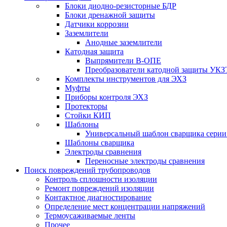
Блоки диодно-резисторные БДР
Блоки дренажной защиты
Датчики коррозии
Заземлители
Анодные заземлители
Катодная защита
Выпрямители В-ОПЕ
Преобразователи катодной защиты УКЗ
Комплекты инструментов для ЭХЗ
Муфты
Приборы контроля ЭХЗ
Протекторы
Стойки КИП
Шаблоны
Универсальный шаблон сварщика сери
Шаблоны сварщика
Электроды сравнения
Переносные электроды сравнения
Поиск повреждений трубопроводов
Контроль сплошности изоляции
Ремонт повреждений изоляции
Контактное диагностирование
Определение мест концентрации напряжений
Термоусаживаемые ленты
Прочее