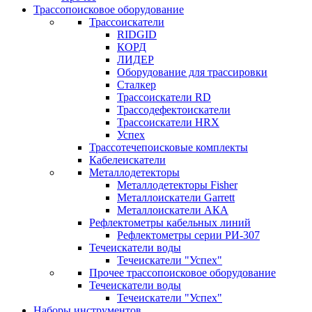
Трассопоисковое оборудование
Трассоискатели
RIDGID
КОРД
ЛИДЕР
Оборудование для трассировки
Сталкер
Трасcоискатели RD
Трассодефектоискатели
Трассоискатели HRX
Успех
Трассотечепоисковые комплекты
Кабелеискатели
Металлодетекторы
Металлодетекторы Fisher
Металлоискатели Garrett
Металлоискатели АКА
Рефлектометры кабельных линий
Рефлектометры серии РИ-307
Течеискатели воды
Течеискатели "Успех"
Прочее трассопоисковое оборудование
Течеискатели воды
Течеискатели "Успех"
Наборы инструментов