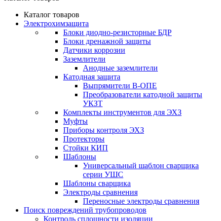
Каталог товаров
Электрохимзащита
Блоки диодно-резисторные БДР
Блоки дренажной защиты
Датчики коррозии
Заземлители
Анодные заземлители
Катодная защита
Выпрямители В-ОПЕ
Преобразователи катодной защиты
УКЗТ
Комплекты инструментов для ЭХЗ
Муфты
Приборы контроля ЭХЗ
Протекторы
Стойки КИП
Шаблоны
Универсальный шаблон сварщика
серии УШС
Шаблоны сварщика
Электроды сравнения
Переносные электроды сравнения
Поиск повреждений трубопроводов
Контроль сплошности изоляции