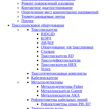
Ремонт повреждений изоляции
Контактное диагностирование
Определение мест концентрации напряжений
Термоусаживаемые ленты
Прочее
Трассопоисковое оборудование
Трассоискатели
RIDGID
КОРД
ЛИДЕР
Оборудование для трассировки
Сталкер
Трасcоискатели RD
Трассодефектоискатели
Трассоискатели HRX
Успех
Трассотечепоисковые комплекты
Кабелеискатели
Металлодетекторы
Металлодетекторы Fisher
Металлоискатели Garrett
Металлоискатели АКА
Рефлектометры кабельных линий
Рефлектометры серии РИ-307
Течеискатели воды