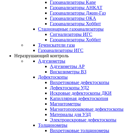
Газоанализаторы Kane
Газоанализаторы АНКАТ
Газоанализаторы Джин-Газ
Газоанализаторы ОКА
Газоанализаторы Хоббит
Стационарные газоанализаторы
Сигнализаторы ИГС
Газоанализаторы Хоббит
Течеискатели газа
Газоанализаторы ИГС
Неразрушающий контроль
Адгезиметры
Адгезиметры АР
Вискозиметры ВЗ
Дефектоскопы
Вихретоковые дефектоскопы
Дефектоскопы УД2
Искровые дефектоскопы ДКИ
Капиллярная дефектоскопия
Магнитометры
Магнитопорошковые дефектоскопы
Материалы для УЗД
Электроискровые дефектоскопы
Толщиномеры
Вихретоковые толщиномеры