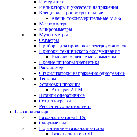
Измерители
Индикаторы и указатели напряжения
Клещи электроизмерительные
Клещи токоизмерительные М266
Мегаомметры
Микроомметры
Мультиметры
Омметры
Приборы для проверки электроустановок
Приборы технического обслуживания
Высоковольтные мегаомметры
Прочие приборы энергетика
Расходомеры
Стабилизаторы напряжения однофазные
Тестеры
Установки прожига
Аппарат АИМ
Штанги оперативные
Осциллографы
Реостаты сопротивления
Газоанализаторы
Газоанализаторы ПГА
Одориметры
Портативные газоанализаторы
Газоанализатор ФП