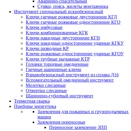
Аварийно-спасательный
Сумки, пояса, жилеты монтажника
Инструмент специальный искробезопасный
Ключи гаечные рожковые двусторонние КГД
Ключи гаечные рожковые односторонние КГО
Ключи имбусовые
Ключи комбинированные КГК
Ключи накидные двусторонние КГН
Ключи накидные односторонние ударные КГКУ
Ключи разводные КР
Ключи рожковые односторонние ударные КГОУ
Ключи трубные рычажные КТР
Головки торцевые омедненные
Гаечные шарнирные ключи
Взрывобезопасный инструмент из сплава Д16
Вспомогательный омедненный инструмент
Молотки слесарные
Отвертки слесарные
Шарнирно-губцевый инструмент
Термитная сварка
Приборы энергетика
Заземления для пожарных и грузоподъемных
машин
Заземления переносные
Переносное заземление ЗПП