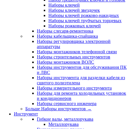
Наборы ключей
Наборы ключей звездочек
Наборы ключей рожково-накидных
Наборы ключей трубчатых торцевых
Наборы рожковых ключей
Наборы слесаря-ремонтника
Наборы кабельщика-спайщика
Наборы регулировщика электронной
аппаратуры
Наборы монтажников телефонной связи
Наборы строительных инструментов
Наборы монтажников ВОЛС
Наборы инструментов для обслуживания ПК
и ЛВС
Наборы инструмента для разделки кабеля из
сшитого полиэтилена
Наборы измерительного инструмента
Наборы для ремонта холодильных установок
и кондиционеров
Наборы сервисного инженера
Больше Наборы инструментов
→
Инструмент
Гибкие валы, металлорукава
Металлорукава