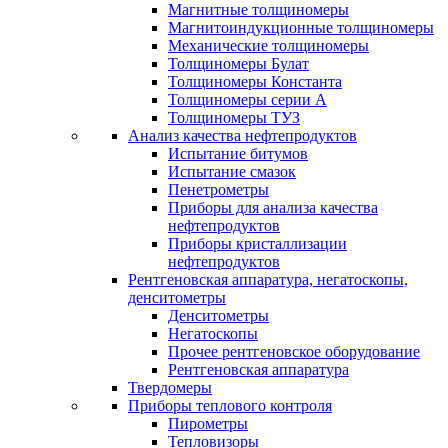
Магнитные толщиномеры
Магнитоиндукционные толщиномеры
Механические толщиномеры
Толщиномеры Булат
Толщиномеры Константа
Толщиномеры серии А
Толщиномеры ТУЗ
Анализ качества нефтепродуктов
Испытание битумов
Испытание смазок
Пенетрометры
Приборы для анализа качества
нефтепродуктов
Приборы кристаллизации
нефтепродуктов
Рентгеновская аппаратура, негатоскопы,
денситометры
Денситометры
Негатоскопы
Прочее рентгеновское оборудование
Рентгеновская аппаратура
Твердомеры
Приборы теплового контроля
Пирометры
Тепловизоры