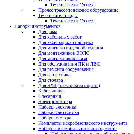
Течеискатели "Успех"
Прочее трассопоисковое оборудование
Течеискатели воды
Течеискатели "Успех"
Наборы инструментов
Для дома
Для кабельных работ
Для кабельщика-спайщика
Для монтажа видеонаблюдения
Для монтажников ВОЛС
Для монтажников связи
Для обслуживания ПК и ЛВС
Для ремонта оборудования
Для сантехника
Для столяра
Для ЭХЗ (электрохимзащиты)
Кабельщика
Слесарный
Электромонтера
Наборы электрика
Наборы сантехника
Наборы столяра
Комплекты искробезопасного инструмента
Наборы автомобильного инструмента
Набор трещоточных ключей и головок