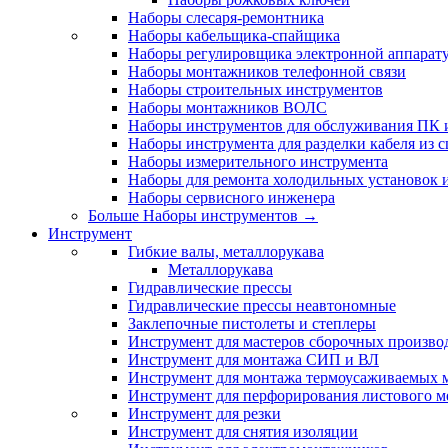
Наборы слесаря-ремонтника
Наборы кабельщика-спайщика
Наборы регулировщика электронной аппарат
Наборы монтажников телефонной связи
Наборы строительных инструментов
Наборы монтажников ВОЛС
Наборы инструментов для обслуживания ПК
Наборы инструмента для разделки кабеля из 
Наборы измерительного инструмента
Наборы для ремонта холодильных установок 
Наборы сервисного инженера
Больше Наборы инструментов
→
Инструмент
Гибкие валы, металлорукава
Металлорукава
Гидравлические прессы
Гидравлические прессы неавтономные
Заклепочные пистолеты и степлеры
Инструмент для мастеров сборочных произво
Инструмент для монтажа СИП и ВЛ
Инструмент для монтажа термоусаживаемых м
Инструмент для перфорирования листового м
Инструмент для резки
Инструмент для снятия изоляции