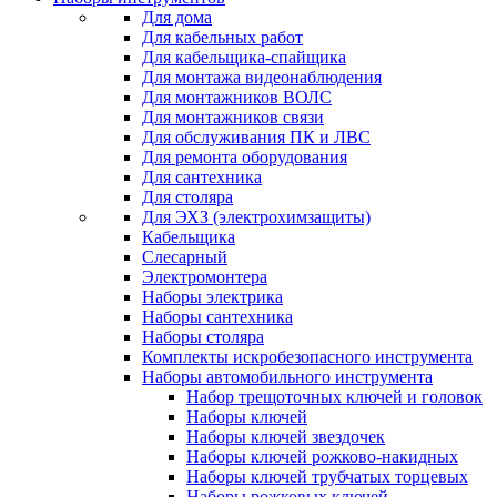
Для дома
Для кабельных работ
Для кабельщика-спайщика
Для монтажа видеонаблюдения
Для монтажников ВОЛС
Для монтажников связи
Для обслуживания ПК и ЛВС
Для ремонта оборудования
Для сантехника
Для столяра
Для ЭХЗ (электрохимзащиты)
Кабельщика
Слесарный
Электромонтера
Наборы электрика
Наборы сантехника
Наборы столяра
Комплекты искробезопасного инструмента
Наборы автомобильного инструмента
Набор трещоточных ключей и головок
Наборы ключей
Наборы ключей звездочек
Наборы ключей рожково-накидных
Наборы ключей трубчатых торцевых
Наборы рожковых ключей