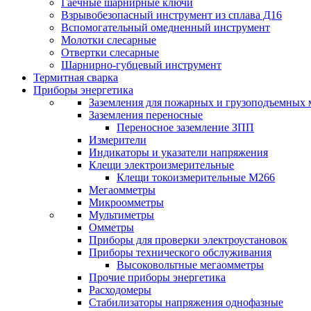
Гаечные шарнирные ключи
Взрывобезопасный инструмент из сплава Д16
Вспомогательный омедненный инструмент
Молотки слесарные
Отвертки слесарные
Шарнирно-губцевый инструмент
Термитная сварка
Приборы энергетика
Заземления для пожарных и грузоподъемных
Заземления переносные
Переносное заземление ЗПП
Измерители
Индикаторы и указатели напряжения
Клещи электроизмерительные
Клещи токоизмерительные М266
Мегаомметры
Микроомметры
Мультиметры
Омметры
Приборы для проверки электроустановок
Приборы технического обслуживания
Высоковольтные мегаомметры
Прочие приборы энергетика
Расходомеры
Стабилизаторы напряжения однофазные