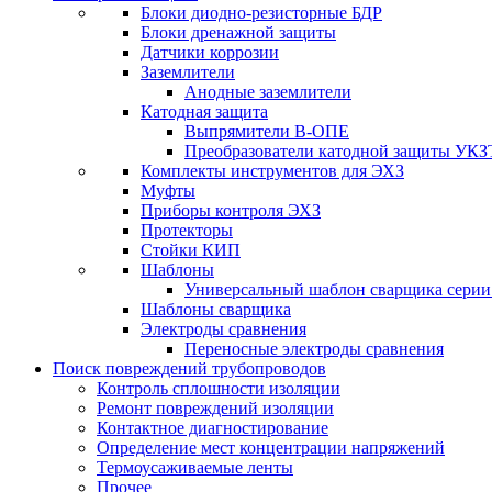
Блоки диодно-резисторные БДР
Блоки дренажной защиты
Датчики коррозии
Заземлители
Анодные заземлители
Катодная защита
Выпрямители В-ОПЕ
Преобразователи катодной защиты УКЗ
Комплекты инструментов для ЭХЗ
Муфты
Приборы контроля ЭХЗ
Протекторы
Стойки КИП
Шаблоны
Универсальный шаблон сварщика сери
Шаблоны сварщика
Электроды сравнения
Переносные электроды сравнения
Поиск повреждений трубопроводов
Контроль сплошности изоляции
Ремонт повреждений изоляции
Контактное диагностирование
Определение мест концентрации напряжений
Термоусаживаемые ленты
Прочее