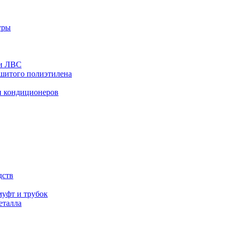
уры
 и ЛВС
сшитого полиэтилена
и кондиционеров
дств
уфт и трубок
еталла