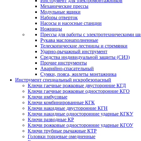
Инструмент для электромонтажников
Механические прессы
Модульные ящики
Наборы отверток
Насосы и насосные станции
Ножницы
Прессы для работы с электротехническими ш
Рукава маслонаполненные
Телескопические лестницы и стремянки
Ударно-рычажный инструмент
Средства индивидуальной защиты (СИЗ)
Прочие инструменты
Аварийно-спасательный
Сумки, пояса, жилеты монтажника
Инструмент специальный искробезопасный
Ключи гаечные рожковые двусторонние КГД
Ключи гаечные рожковые односторонние КГО
Ключи имбусовые
Ключи комбинированные КГК
Ключи накидные двусторонние КГН
Ключи накидные односторонние ударные КГКУ
Ключи разводные КР
Ключи рожковые односторонние ударные КГОУ
Ключи трубные рычажные КТР
Головки торцевые омедненные