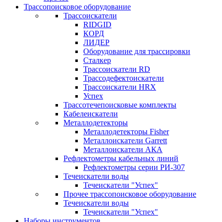
Трассопоисковое оборудование
Трассоискатели
RIDGID
КОРД
ЛИДЕР
Оборудование для трассировки
Сталкер
Трасcоискатели RD
Трассодефектоискатели
Трассоискатели HRX
Успех
Трассотечепоисковые комплекты
Кабелеискатели
Металлодетекторы
Металлодетекторы Fisher
Металлоискатели Garrett
Металлоискатели АКА
Рефлектометры кабельных линий
Рефлектометры серии РИ-307
Течеискатели воды
Течеискатели "Успех"
Прочее трассопоисковое оборудование
Течеискатели воды
Течеискатели "Успех"
Наборы инструментов