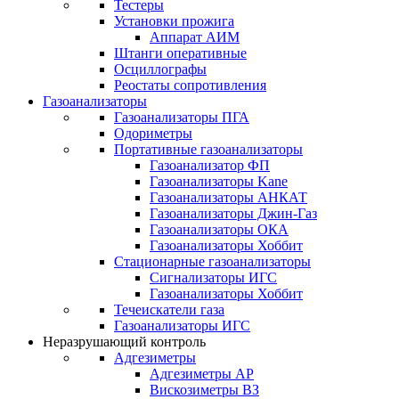
Тестеры
Установки прожига
Аппарат АИМ
Штанги оперативные
Осциллографы
Реостаты сопротивления
Газоанализаторы
Газоанализаторы ПГА
Одориметры
Портативные газоанализаторы
Газоанализатор ФП
Газоанализаторы Kane
Газоанализаторы АНКАТ
Газоанализаторы Джин-Газ
Газоанализаторы ОКА
Газоанализаторы Хоббит
Стационарные газоанализаторы
Сигнализаторы ИГС
Газоанализаторы Хоббит
Течеискатели газа
Газоанализаторы ИГС
Неразрушающий контроль
Адгезиметры
Адгезиметры АР
Вискозиметры ВЗ