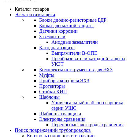
Каталог товаров
Электрохимзащита
Блоки диодно-резисторные БДР
Блоки дренажной защиты
Датчики коррозии
Заземлители
Анодные заземлители
Катодная защита
Выпрямители В-ОПЕ
Преобразователи катодной защиты
УКЗТ
Комплекты инструментов для ЭХЗ
Муфты
Приборы контроля ЭХЗ
Протекторы
Стойки КИП
Шаблоны
Универсальный шаблон сварщика
серии УШС
Шаблоны сварщика
Электроды сравнения
Переносные электроды сравнения
Поиск повреждений трубопроводов
Контроль сплошности изоляции