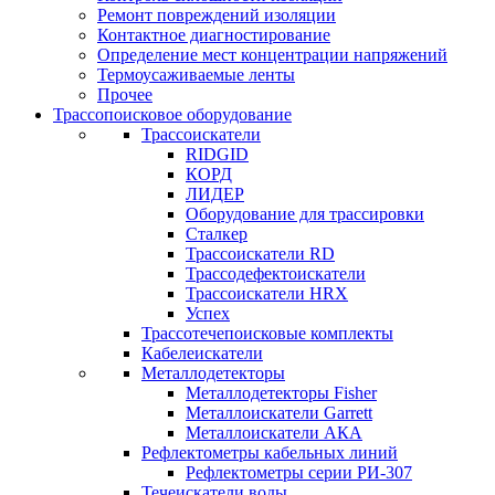
Ремонт повреждений изоляции
Контактное диагностирование
Определение мест концентрации напряжений
Термоусаживаемые ленты
Прочее
Трассопоисковое оборудование
Трассоискатели
RIDGID
КОРД
ЛИДЕР
Оборудование для трассировки
Сталкер
Трасcоискатели RD
Трассодефектоискатели
Трассоискатели HRX
Успех
Трассотечепоисковые комплекты
Кабелеискатели
Металлодетекторы
Металлодетекторы Fisher
Металлоискатели Garrett
Металлоискатели АКА
Рефлектометры кабельных линий
Рефлектометры серии РИ-307
Течеискатели воды