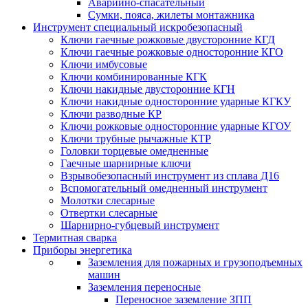
Аварийно-спасательный
Сумки, пояса, жилеты монтажника
Инструмент специальный искробезопасный
Ключи гаечные рожковые двусторонние КГД
Ключи гаечные рожковые односторонние КГО
Ключи имбусовые
Ключи комбинированные КГК
Ключи накидные двусторонние КГН
Ключи накидные односторонние ударные КГКУ
Ключи разводные КР
Ключи рожковые односторонние ударные КГОУ
Ключи трубные рычажные КТР
Головки торцевые омедненные
Гаечные шарнирные ключи
Взрывобезопасный инструмент из сплава Д16
Вспомогательный омедненный инструмент
Молотки слесарные
Отвертки слесарные
Шарнирно-губцевый инструмент
Термитная сварка
Приборы энергетика
Заземления для пожарных и грузоподъемных
машин
Заземления переносные
Переносное заземление ЗПП