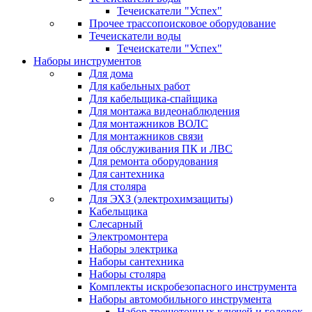
Течеискатели "Успех"
Прочее трассопоисковое оборудование
Течеискатели воды
Течеискатели "Успех"
Наборы инструментов
Для дома
Для кабельных работ
Для кабельщика-спайщика
Для монтажа видеонаблюдения
Для монтажников ВОЛС
Для монтажников связи
Для обслуживания ПК и ЛВС
Для ремонта оборудования
Для сантехника
Для столяра
Для ЭХЗ (электрохимзащиты)
Кабельщика
Слесарный
Электромонтера
Наборы электрика
Наборы сантехника
Наборы столяра
Комплекты искробезопасного инструмента
Наборы автомобильного инструмента
Набор трещоточных ключей и головок