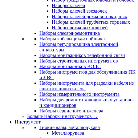
Наборы ключей
Наборы ключей звездочек
Наборы ключей рожково-накидных
Наборы ключей трубчатых торцевых
Наборы рожковых ключей
Наборы слесаря-ремонтника
Наборы кабельщика-спайщика
Наборы регулировщика электронной
аппаратуры
Наборы монтажников телефонной связи
Наборы строительных инструментов
Наборы монтажников ВОЛС
Наборы инструментов для обслуживания ПК
и ЛВС
Наборы инструмента для разделки кабеля из
сшитого полиэтилена
Наборы измерительного инструмента
Наборы для ремонта холодильных установок
и кондиционеров
Наборы сервисного инженера
Больше Наборы инструментов
→
Инструмент
Гибкие валы, металлорукава
Металлорукава