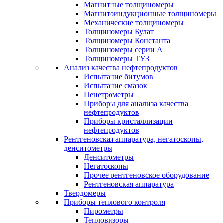
Магнитные толщиномеры
Магнитоиндукционные толщиномеры
Механические толщиномеры
Толщиномеры Булат
Толщиномеры Константа
Толщиномеры серии А
Толщиномеры ТУЗ
Анализ качества нефтепродуктов
Испытание битумов
Испытание смазок
Пенетрометры
Приборы для анализа качества
нефтепродуктов
Приборы кристаллизации
нефтепродуктов
Рентгеновская аппаратура, негатоскопы,
денситометры
Денситометры
Негатоскопы
Прочее рентгеновское оборудование
Рентгеновская аппаратура
Твердомеры
Приборы теплового контроля
Пирометры
Тепловизоры