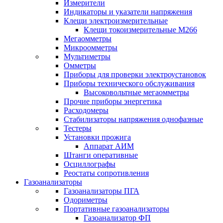
Измерители
Индикаторы и указатели напряжения
Клещи электроизмерительные
Клещи токоизмерительные М266
Мегаомметры
Микроомметры
Мультиметры
Омметры
Приборы для проверки электроустановок
Приборы технического обслуживания
Высоковольтные мегаомметры
Прочие приборы энергетика
Расходомеры
Стабилизаторы напряжения однофазные
Тестеры
Установки прожига
Аппарат АИМ
Штанги оперативные
Осциллографы
Реостаты сопротивления
Газоанализаторы
Газоанализаторы ПГА
Одориметры
Портативные газоанализаторы
Газоанализатор ФП