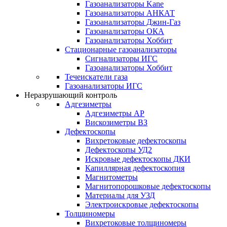
Газоанализаторы Kane
Газоанализаторы АНКАТ
Газоанализаторы Джин-Газ
Газоанализаторы ОКА
Газоанализаторы Хоббит
Стационарные газоанализаторы
Сигнализаторы ИГС
Газоанализаторы Хоббит
Течеискатели газа
Газоанализаторы ИГС
Неразрушающий контроль
Адгезиметры
Адгезиметры АР
Вискозиметры ВЗ
Дефектоскопы
Вихретоковые дефектоскопы
Дефектоскопы УД2
Искровые дефектоскопы ДКИ
Капиллярная дефектоскопия
Магнитометры
Магнитопорошковые дефектоскопы
Материалы для УЗД
Электроискровые дефектоскопы
Толщиномеры
Вихретоковые толщиномеры