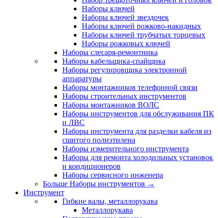
Наборы ключей
Наборы ключей звездочек
Наборы ключей рожково-накидных
Наборы ключей трубчатых торцевых
Наборы рожковых ключей
Наборы слесаря-ремонтника
Наборы кабельщика-спайщика
Наборы регулировщика электронной
аппаратуры
Наборы монтажников телефонной связи
Наборы строительных инструментов
Наборы монтажников ВОЛС
Наборы инструментов для обслуживания ПК
и ЛВС
Наборы инструмента для разделки кабеля из
сшитого полиэтилена
Наборы измерительного инструмента
Наборы для ремонта холодильных установок
и кондиционеров
Наборы сервисного инженера
Больше Наборы инструментов
→
Инструмент
Гибкие валы, металлорукава
Металлорукава