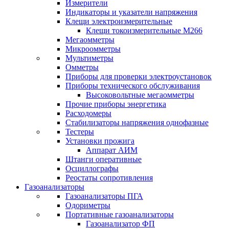
Измерители
Индикаторы и указатели напряжения
Клещи электроизмерительные
Клещи токоизмерительные М266
Мегаомметры
Микроомметры
Мультиметры
Омметры
Приборы для проверки электроустановок
Приборы технического обслуживания
Высоковольтные мегаомметры
Прочие приборы энергетика
Расходомеры
Стабилизаторы напряжения однофазные
Тестеры
Установки прожига
Аппарат АИМ
Штанги оперативные
Осциллографы
Реостаты сопротивления
Газоанализаторы
Газоанализаторы ПГА
Одориметры
Портативные газоанализаторы
Газоанализатор ФП