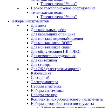
Течеискатели "Успех"
Прочее трассопоисковое оборудование
Течеискатели воды
Течеискатели "Успех"
Наборы инструментов
Для дома
Для кабельных работ
Для кабельщика-спайщика
Для монтажа видеонаблюдения
Для монтажников ВОЛС
Для монтажников связи
Для обслуживания ПК и ЛВС
Для ремонта оборудования
Для сантехника
Для столяра
Для ЭХЗ (электрохимзащиты)
Кабельщика
Слесарный
Электромонтера
Наборы электрика
Наборы сантехника
Наборы столяра
Комплекты искробезопасного инструмента
Наборы автомобильного инструмента
Набор трещоточных ключей и головок