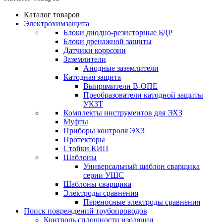
Каталог товаров
Электрохимзащита
Блоки диодно-резисторные БДР
Блоки дренажной защиты
Датчики коррозии
Заземлители
Анодные заземлители
Катодная защита
Выпрямители В-ОПЕ
Преобразователи катодной защиты
УКЗТ
Комплекты инструментов для ЭХЗ
Муфты
Приборы контроля ЭХЗ
Протекторы
Стойки КИП
Шаблоны
Универсальный шаблон сварщика
серии УШС
Шаблоны сварщика
Электроды сравнения
Переносные электроды сравнения
Поиск повреждений трубопроводов
Контроль сплошности изоляции