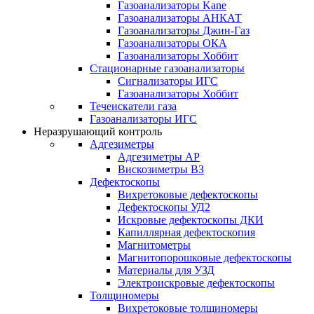
Газоанализаторы Kane
Газоанализаторы АНКАТ
Газоанализаторы Джин-Газ
Газоанализаторы ОКА
Газоанализаторы Хоббит
Стационарные газоанализаторы
Сигнализаторы ИГС
Газоанализаторы Хоббит
Течеискатели газа
Газоанализаторы ИГС
Неразрушающий контроль
Адгезиметры
Адгезиметры АР
Вискозиметры ВЗ
Дефектоскопы
Вихретоковые дефектоскопы
Дефектоскопы УД2
Искровые дефектоскопы ДКИ
Капиллярная дефектоскопия
Магнитометры
Магнитопорошковые дефектоскопы
Материалы для УЗД
Электроискровые дефектоскопы
Толщиномеры
Вихретоковые толщиномеры