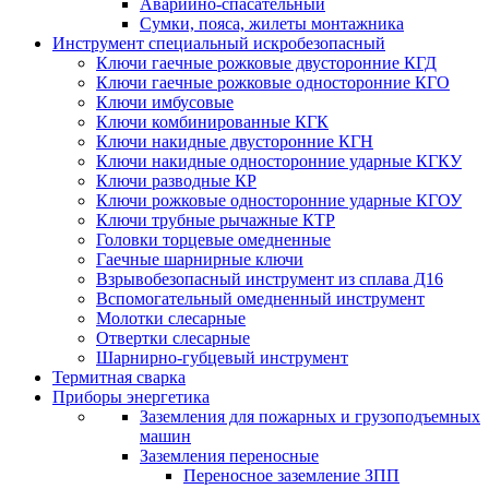
Аварийно-спасательный
Сумки, пояса, жилеты монтажника
Инструмент специальный искробезопасный
Ключи гаечные рожковые двусторонние КГД
Ключи гаечные рожковые односторонние КГО
Ключи имбусовые
Ключи комбинированные КГК
Ключи накидные двусторонние КГН
Ключи накидные односторонние ударные КГКУ
Ключи разводные КР
Ключи рожковые односторонние ударные КГОУ
Ключи трубные рычажные КТР
Головки торцевые омедненные
Гаечные шарнирные ключи
Взрывобезопасный инструмент из сплава Д16
Вспомогательный омедненный инструмент
Молотки слесарные
Отвертки слесарные
Шарнирно-губцевый инструмент
Термитная сварка
Приборы энергетика
Заземления для пожарных и грузоподъемных
машин
Заземления переносные
Переносное заземление ЗПП