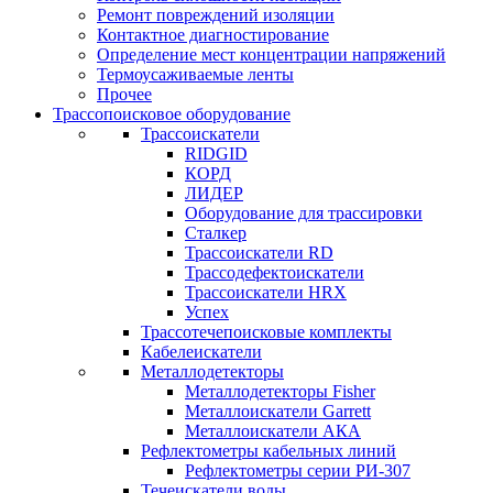
Ремонт повреждений изоляции
Контактное диагностирование
Определение мест концентрации напряжений
Термоусаживаемые ленты
Прочее
Трассопоисковое оборудование
Трассоискатели
RIDGID
КОРД
ЛИДЕР
Оборудование для трассировки
Сталкер
Трасcоискатели RD
Трассодефектоискатели
Трассоискатели HRX
Успех
Трассотечепоисковые комплекты
Кабелеискатели
Металлодетекторы
Металлодетекторы Fisher
Металлоискатели Garrett
Металлоискатели АКА
Рефлектометры кабельных линий
Рефлектометры серии РИ-307
Течеискатели воды