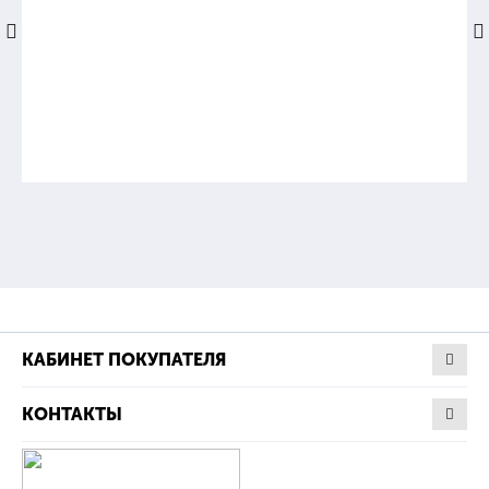
природный газ по ГОСТ 5542-87, воздух (при поверке)
2.
Абсолютное рабочее давление газа, МПа:
минимальное
0,1023
КАБИНЕТ ПОКУПАТЕЛЯ
максимальное
КОНТАКТЫ
0,7