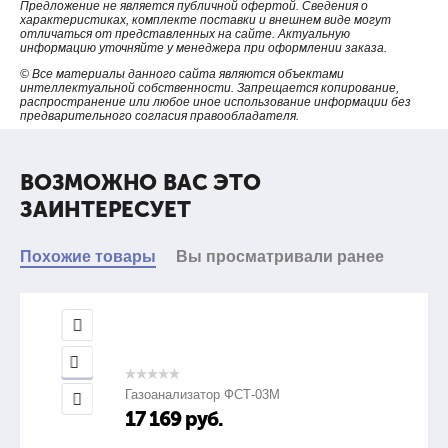
отсутствие в счетчике подвижных механических элементов и,
Предложение не является публичной офертой. Сведения о
характеристиках, комплекте поставки и внешнем виде могут
как следствие, отсутствие трения и износа
отличаться от представленных на сайте. Актуальную
возможность передачи данных со счетчика через системы
информацию уточняйте у менеджера при оформлении заказа.
телеметрии (интерфейсы RS232/RS485)
© Все материалы данного сайта являются объектами
интеллектуальной собственности. Запрещается копирование,
защита от несанкционированного сброса показаний
распространение или любое иное использование информации без
сохранение в энергонезависимой памяти счетчика почасового,
предварительного согласия правообладателя.
посуточного, помесячного архивов данных, а также архива
регистрации введенных параметров, аварийных и нештатных
ситуаций
ВОЗМОЖНО ВАС ЭТО
питание от автономных источников питания (двух литиевых
ЗАИНТЕРЕСУЕТ
батарей с номинальным напряжением 3,6 В), обеспечивающее
мобильность при монтаже счетчика.
Похожие товары
Вы просматривали ранее
Технические характеристики
1.
Газоанализатор ФСТ-03М
17 169
руб.
Измеряемая среда