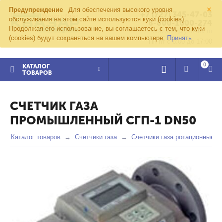
×
Предупреждение
Для обеспечения высокого уровня
+7 (727) 345-47-03
обслуживания на этом сайте используются куки (cookies).
8-800-1000-274
Продолжая его использование, вы соглашаетесь с тем, что куки
kvazar91@yandex.ru
(cookies) будут сохраняться на вашем компьютере:
Принять
Пн-пт с 8:00 до 17:00
0
КАТАЛОГ
ТОВАРОВ
СЧЕТЧИК ГАЗА
ПРОМЫШЛЕННЫЙ СГП-1 DN50
Каталог товаров
Счетчики газа
Счетчики газа ротационные