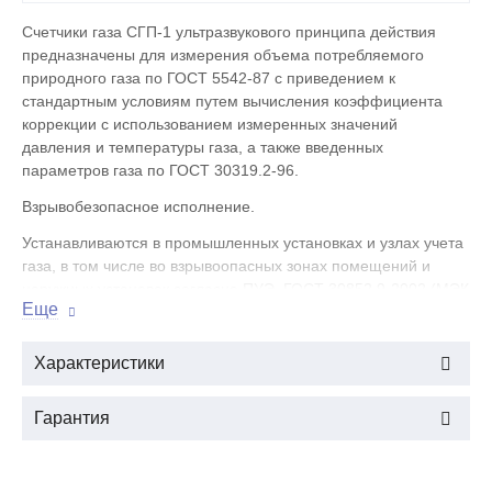
Счетчики газа СГП-1 ультразвукового принципа действия
предназначены для измерения объема потребляемого
природного газа по ГОСТ 5542-87 с приведением к
стандартным условиям путем вычисления коэффициента
коррекции с использованием измеренных значений
давления и температуры газа, а также введенных
параметров газа по ГОСТ 30319.2-96.
Взрывобезопасное исполнение.
Устанавливаются в промышленных установках и узлах учета
газа, в том числе во взрывоопасных зонах помещений и
наружных установок согласно ПУЭ, ГОСТ 30852.9-2002 (МЭК
Еще
60079-9-98)/ГОСТ Р 51330.9-99 (МЭК 60079-9-98).
К преимуществам счетчика можно отнести следующие:
Характеристики
широкий динамический диапазон расходов, охватываемых
счетчиком
Гарантия
высокая точность измерений
встроенный в счетчик электронный корректор с датчиками
температуры и давления