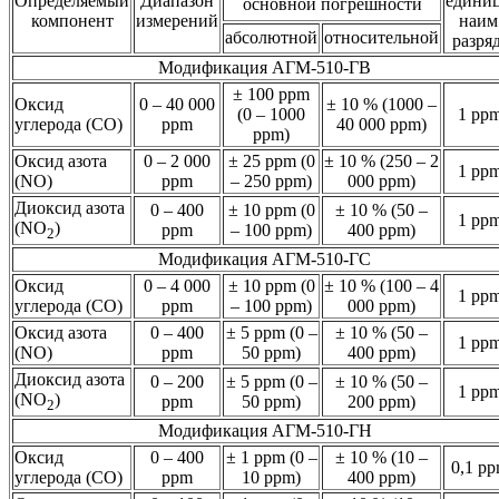
Определяемый
Диапазон
едини
основной погрешности
компонент
измерений
наим
абсолютной
относительной
разря
Модификация АГМ-510-ГВ
± 100 ppm
Оксид
0 – 40 000
± 10 % (1000 –
(0 – 1000
1 pp
углерода (CO)
ppm
40 000 ppm)
ppm)
Оксид азота
0 – 2 000
± 25 ppm (0
± 10 % (250 – 2
1 pp
(NO)
ppm
– 250 ppm)
000 ppm)
Диоксид азота
0 – 400
± 10 ppm (0
± 10 % (50 –
1 pp
(NO
)
ppm
– 100 ppm)
400 ppm)
2
Модификация АГМ-510-ГС
Оксид
0 – 4 000
± 10 ppm (0
± 10 % (100 – 4
1 pp
углерода (CO)
ppm
– 100 ppm)
000 ppm)
Оксид азота
0 – 400
± 5 ppm (0 –
± 10 % (50 –
1 pp
(NO)
ppm
50 ppm)
400 ppm)
Диоксид азота
0 – 200
± 5 ppm (0 –
± 10 % (50 –
1 pp
(NO
)
ppm
50 ppm)
200 ppm)
2
Модификация АГМ-510-ГН
Оксид
0 – 400
± 1 ppm (0 –
± 10 % (10 –
0,1 p
углерода (CO)
ppm
10 ppm)
400 ppm)