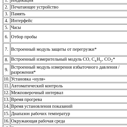
1.
Индикация
2.
Печатающее устройство
3.
Память
4.
Интерфейс
5.
Часы
6.
Отбор пробы
7.
Встроенный модуль защиты от перегрузки*
Встроенный измерительный модуль CO, C
H
, CO
*
8.
x
y
2
Встроенный модуль измерения избыточного давления /
9.
разрежения*
10.
Установка «нуля»
11.
Автоматический контроль
12.
Межповерочный интервал
13.
Время прогрева
14.
Время установления показаний
15.
Диапазон рабочих температур
16.
Окружающая рабочая среда