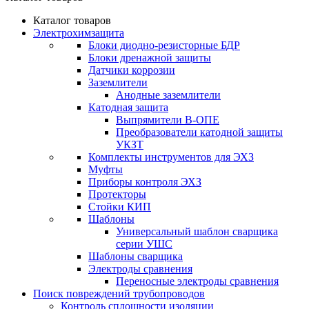
Каталог товаров
Электрохимзащита
Блоки диодно-резисторные БДР
Блоки дренажной защиты
Датчики коррозии
Заземлители
Анодные заземлители
Катодная защита
Выпрямители В-ОПЕ
Преобразователи катодной защиты
УКЗТ
Комплекты инструментов для ЭХЗ
Муфты
Приборы контроля ЭХЗ
Протекторы
Стойки КИП
Шаблоны
Универсальный шаблон сварщика
серии УШС
Шаблоны сварщика
Электроды сравнения
Переносные электроды сравнения
Поиск повреждений трубопроводов
Контроль сплошности изоляции