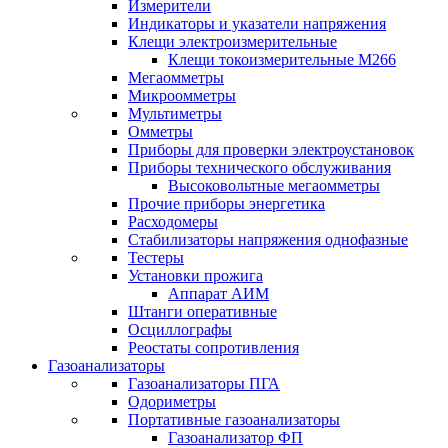
Измерители
Индикаторы и указатели напряжения
Клещи электроизмерительные
Клещи токоизмерительные М266
Мегаомметры
Микроомметры
Мультиметры
Омметры
Приборы для проверки электроустановок
Приборы технического обслуживания
Высоковольтные мегаомметры
Прочие приборы энергетика
Расходомеры
Стабилизаторы напряжения однофазные
Тестеры
Установки прожига
Аппарат АИМ
Штанги оперативные
Осциллографы
Реостаты сопротивления
Газоанализаторы
Газоанализаторы ПГА
Одориметры
Портативные газоанализаторы
Газоанализатор ФП