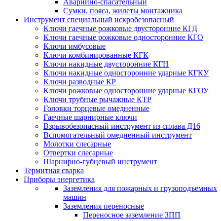
Аварийно-спасательный
Сумки, пояса, жилеты монтажника
Инструмент специальный искробезопасный
Ключи гаечные рожковые двусторонние КГД
Ключи гаечные рожковые односторонние КГО
Ключи имбусовые
Ключи комбинированные КГК
Ключи накидные двусторонние КГН
Ключи накидные односторонние ударные КГКУ
Ключи разводные КР
Ключи рожковые односторонние ударные КГОУ
Ключи трубные рычажные КТР
Головки торцевые омедненные
Гаечные шарнирные ключи
Взрывобезопасный инструмент из сплава Д16
Вспомогательный омедненный инструмент
Молотки слесарные
Отвертки слесарные
Шарнирно-губцевый инструмент
Термитная сварка
Приборы энергетика
Заземления для пожарных и грузоподъемных
машин
Заземления переносные
Переносное заземление ЗПП