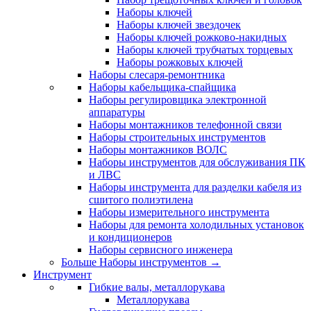
Наборы ключей
Наборы ключей звездочек
Наборы ключей рожково-накидных
Наборы ключей трубчатых торцевых
Наборы рожковых ключей
Наборы слесаря-ремонтника
Наборы кабельщика-спайщика
Наборы регулировщика электронной
аппаратуры
Наборы монтажников телефонной связи
Наборы строительных инструментов
Наборы монтажников ВОЛС
Наборы инструментов для обслуживания ПК
и ЛВС
Наборы инструмента для разделки кабеля из
сшитого полиэтилена
Наборы измерительного инструмента
Наборы для ремонта холодильных установок
и кондиционеров
Наборы сервисного инженера
Больше Наборы инструментов
→
Инструмент
Гибкие валы, металлорукава
Металлорукава