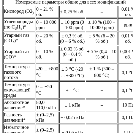
Измеряемые параметры общие для всех модификаций
0 – 21 %
0,01 
Кислород (O2
± 0,25 % об.
–
)
об.
об.
Углеводороды
0 – 10 000
± 10 ppm (0
± 10 % (100 –
ppm
(по С
Н
)*
ppm
– 100 ppm)
10 000 ppm)
3
8
Угарный газ
0 – 20 %
± 0,3 % об.
± 5 % (6 – 20
0,01 
(СO
)*
об.
(0 – 6 % об.)
% об.)
об.
2
± 0,02 % об.
Угарный газ
0 – 10 %
± 5 % (0,4 – 10
0,001
(0 – 0,4 %
(СO)*
об.
% об.)
об.
об.)
Температура
о
-20 ... +800
± 1 % (300 –
± 3
С (-20
о
газового
0,1
о
о
о
С
800
С)
... +300
С)
потока
Температура
0 ... +50
о
о
окружающей
–
± 1
С
0,1
о
С
среды
Абсолютное
80,0 -
± 1 кПа
–
10 П
давление*
110,0 кПа
Разность
± (0–2,5)
± 0,025 кПа
–
0,1 П
давлений*
кПа
Избыточное
± (0–2,5)
давление/
± 0,05 кПа
–
1 Па