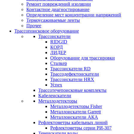
Ремонт повреждений изоляции
Контактное диагностирование
Определение мест концентрации напряжений
Термоусаживаемые ленты
Прочее
Трассопоисковое оборудование
Трассоискатели
RIDGID
КОРД
ЛИДЕР
Оборудование для трассировки
Сталкер
Трасcоискатели RD
Трассодефектоискатели
Трассоискатели HRX
Успех
Трассотечепоисковые комплекты
Кабелеискатели
Металлодетекторы
Металлодетекторы Fisher
Металлоискатели Garrett
Металлоискатели АКА
Рефлектометры кабельных линий
Рефлектометры серии РИ-307
Течеискатели воды