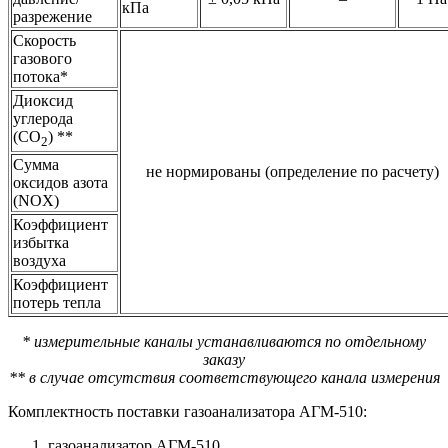
кПа
разрежение
Скорость
газового
потока*
Диоксид
углерода
(CO
) **
2
Сумма
не нормированы (определение по расчету)
оксидов азота
(NOX)
Коэффициент
избытка
воздуха
Коэффициент
потерь тепла
* измерительные каналы устанавливаются по отдельному
заказу
** в случае отсутствия соответствующего канала измерения
Комплектность поставки газоанализатора АГМ-510:
газоанализатор АГМ-510