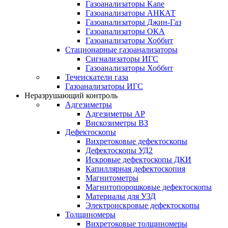
Газоанализаторы Kane
Газоанализаторы АНКАТ
Газоанализаторы Джин-Газ
Газоанализаторы ОКА
Газоанализаторы Хоббит
Стационарные газоанализаторы
Сигнализаторы ИГС
Газоанализаторы Хоббит
Течеискатели газа
Газоанализаторы ИГС
Неразрушающий контроль
Адгезиметры
Адгезиметры АР
Вискозиметры ВЗ
Дефектоскопы
Вихретоковые дефектоскопы
Дефектоскопы УД2
Искровые дефектоскопы ДКИ
Капиллярная дефектоскопия
Магнитометры
Магнитопорошковые дефектоскопы
Материалы для УЗД
Электроискровые дефектоскопы
Толщиномеры
Вихретоковые толщиномеры