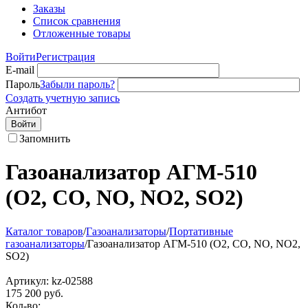
Заказы
Список сравнения
Отложенные товары
Войти
Регистрация
E-mail
Пароль
Забыли пароль?
Создать учетную запись
Антибот
Войти
Запомнить
Газоанализатор АГМ-510
(О2, СО, NO, NO2, SO2)
Каталог товаров
/
Газоанализаторы
/
Портативные
газоанализаторы
/
Газоанализатор АГМ-510 (О2, СО, NO, NO2,
SO2)
Артикул:
kz-02588
175 200
руб.
Кол-во: