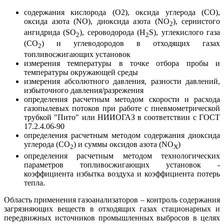
содержания кислорода (О2), оксида углерода (СО),
оксида азота (NO), диоксида азота (NO
), сернистого
2
ангидрида (SO
), сероводорода (Н
S), углекислого газа
2
2
(CO
) и углеводородов в отходящих газах
2
топливосжигающих установок
измерения температуры в точке отбора пробы и
температуры окружающей среды
измерения абсолютного давления, разности давлений,
избыточного давления/разрежения
определения расчетным методом скорости и расхода
газопылевых потоков при работе с пневмометрической
трубкой "Пито" или НИИОГАЗ в соответствии с ГОСТ
17.2.4.06-90
определения расчетным методом содержания диоксида
углерода (СО
) и суммы оксидов азота (NO
)
2
X
определения расчетным методом технологических
параметров топливосжигающих установок -
коэффициента избытка воздуха и коэффициента потерь
тепла.
Область применения газоанализаторов – контроль содержания
загрязняющих веществ в отходящих газах стационарных и
передвижных источников промышленных выбросов в целях