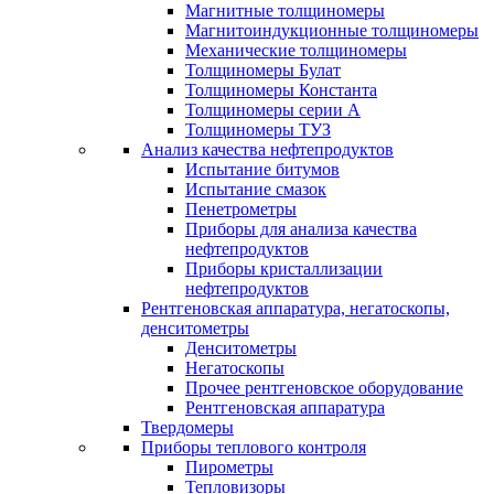
Магнитные толщиномеры
Магнитоиндукционные толщиномеры
Механические толщиномеры
Толщиномеры Булат
Толщиномеры Константа
Толщиномеры серии А
Толщиномеры ТУЗ
Анализ качества нефтепродуктов
Испытание битумов
Испытание смазок
Пенетрометры
Приборы для анализа качества
нефтепродуктов
Приборы кристаллизации
нефтепродуктов
Рентгеновская аппаратура, негатоскопы,
денситометры
Денситометры
Негатоскопы
Прочее рентгеновское оборудование
Рентгеновская аппаратура
Твердомеры
Приборы теплового контроля
Пирометры
Тепловизоры