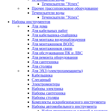
Течеискатели "Успех"
Прочее трассопоисковое оборудование
Течеискатели воды
Течеискатели "Успех"
Наборы инструментов
Для дома
Для кабельных работ
Для кабельщика-спайщика
Для монтажа видеонаблюдения
Для монтажников ВОЛС
Для монтажников связи
Для обслуживания ПК и ЛВС
Для ремонта оборудования
Для сантехника
Для столяра
Для ЭХЗ (электрохимзащиты)
Кабельщика
Слесарный
Электромонтера
Наборы электрика
Наборы сантехника
Наборы столяра
Комплекты искробезопасного инструмента
Наборы автомобильного инструмента
Набор трещоточных ключей и головок