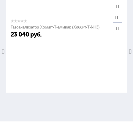
Газоанализатор Хоббит-Т-аммиак (Хоббит-Т-NH3)
23 040
руб.