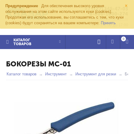
×
Предупреждение
Для обеспечения высокого уровня
+7 (727) 345-47-03
обслуживания на этом сайте используются куки (cookies).
8-800-1000-274
Продолжая его использование, вы соглашаетесь с тем, что куки
kvazar91@yandex.ru
(cookies) будут сохраняться на вашем компьютере:
Принять
Пн-пт с 8:00 до 17:00
0
КАТАЛОГ
ТОВАРОВ
БОКОРЕЗЫ MC-01
Каталог товаров
Инструмент
Инструмент для резки
Боко