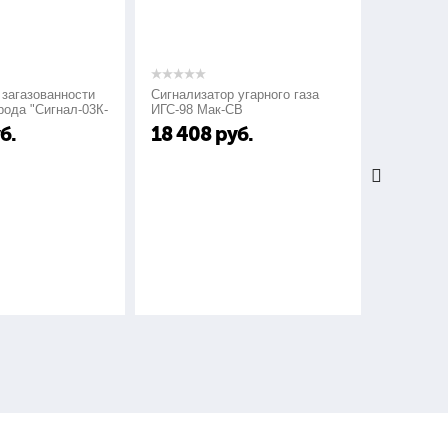
ванности
Сигнализатор угарного газа
Сигнализаторы г
игнал-03К-
ИГС-98 Мак-СВ
СГГ-6М
18 408
руб.
24 000
руб