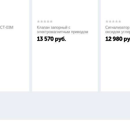
М
Клапан запорный с
Сигнализатор загазо
электромагнитным приводом
оксидом углерода "С
КЗМЭФ
СО"
13 570
руб.
12 980
руб.