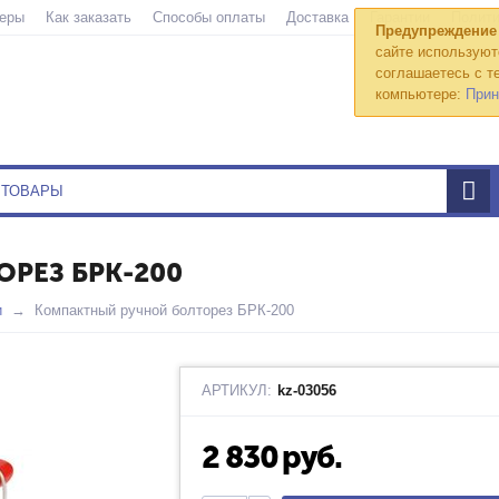
еры
Как заказать
Способы оплаты
Доставка
Гарантии
Полити
Предупреждение
сайте используют
соглашаетесь с те
компьютере:
Прин
РЕЗ БРК-200
и
Компактный ручной болторез БРК-200
АРТИКУЛ:
kz-03056
2 830
руб.