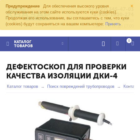
×
Предупреждение
Для обеспечения высокого уровня
+7 (727) 345-47-03
обслуживания на этом сайте используются куки (cookies).
8-800-1000-274
Продолжая его использование, вы соглашаетесь с тем, что куки
kvazar91@yandex.ru
(cookies) будут сохраняться на вашем компьютере:
Принять
Пн-пт с 8:00 до 17:00
0
КАТАЛОГ
ТОВАРОВ
ДЕФЕКТОСКОП ДЛЯ ПРОВЕРКИ
КАЧЕСТВА ИЗОЛЯЦИИ ДКИ-4
Каталог товаров
Поиск повреждений трубопроводов
Контакт