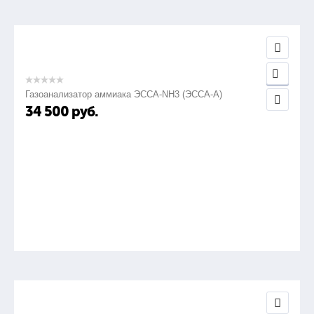
Газоанализатор аммиака ЭССА-NH3 (ЭССА-А)
34 500
руб.