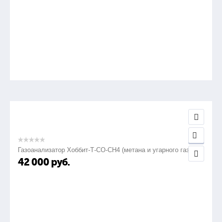
Газоанализатор Хоббит-Т-СО-СН4 (метана и угарного газа)
42 000
руб.