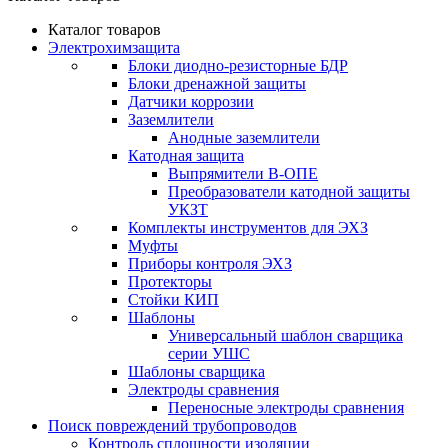
Каталог товаров
Электрохимзащита
Блоки диодно-резисторные БДР
Блоки дренажной защиты
Датчики коррозии
Заземлители
Анодные заземлители
Катодная защита
Выпрямители В-ОПЕ
Преобразователи катодной защиты
УКЗТ
Комплекты инструментов для ЭХЗ
Муфты
Приборы контроля ЭХЗ
Протекторы
Стойки КИП
Шаблоны
Универсальный шаблон сварщика
серии УШС
Шаблоны сварщика
Электроды сравнения
Переносные электроды сравнения
Поиск повреждений трубопроводов
Контроль сплошности изоляции