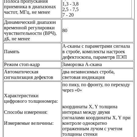
Полоса пропускания
1,3 - 3,8
приемника в диапазонах
2,5 - 7,5
частот, МГц, не менее
7 - 20
Динамический диапазон
временной регулировки
80
чувствительности (ВРЧ),
дБ, не менее
А-сканы с параметрами сигнала
Память
в стробе, комплекты настроек
дефектоскопа, параметрв ПЭП
Режим стоп-кадр
Заморозка А-скана
Автоматическая
два независимых строба,
сигнализация дефектов
световая индикация
по пику, по фронту, по переходу
через «0»
Характеристики
цифрового толщиномера:
координаты X, Y толщина
Способы измерения:
интервал между двумя
сигналами координаты X, Y при
Измеряемые величины:
контроле однократно
отраженным лучом с учетом
толщины стенки