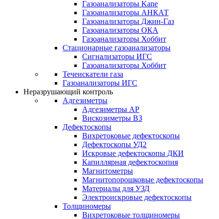
Газоанализаторы Kane
Газоанализаторы АНКАТ
Газоанализаторы Джин-Газ
Газоанализаторы ОКА
Газоанализаторы Хоббит
Стационарные газоанализаторы
Сигнализаторы ИГС
Газоанализаторы Хоббит
Течеискатели газа
Газоанализаторы ИГС
Неразрушающий контроль
Адгезиметры
Адгезиметры АР
Вискозиметры ВЗ
Дефектоскопы
Вихретоковые дефектоскопы
Дефектоскопы УД2
Искровые дефектоскопы ДКИ
Капиллярная дефектоскопия
Магнитометры
Магнитопорошковые дефектоскопы
Материалы для УЗД
Электроискровые дефектоскопы
Толщиномеры
Вихретоковые толщиномеры