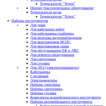
Течеискатели "Успех"
Прочее трассопоисковое оборудование
Течеискатели воды
Течеискатели "Успех"
Наборы инструментов
Для дома
Для кабельных работ
Для кабельщика-спайщика
Для монтажа видеонаблюдения
Для монтажников ВОЛС
Для монтажников связи
Для обслуживания ПК и ЛВС
Для ремонта оборудования
Для сантехника
Для столяра
Для ЭХЗ (электрохимзащиты)
Кабельщика
Слесарный
Электромонтера
Наборы электрика
Наборы сантехника
Наборы столяра
Комплекты искробезопасного инструмента
Наборы автомобильного инструмента
Набор трещоточных ключей и головок