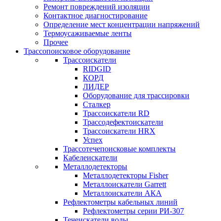
Ремонт повреждений изоляции
Контактное диагностирование
Определение мест концентрации напряжений
Термоусаживаемые ленты
Прочее
Трассопоисковое оборудование
Трассоискатели
RIDGID
КОРД
ЛИДЕР
Оборудование для трассировки
Сталкер
Трасcоискатели RD
Трассодефектоискатели
Трассоискатели HRX
Успех
Трассотечепоисковые комплекты
Кабелеискатели
Металлодетекторы
Металлодетекторы Fisher
Металлоискатели Garrett
Металлоискатели АКА
Рефлектометры кабельных линий
Рефлектометры серии РИ-307
Течеискатели воды