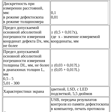
Дискретность при
измерении расстояний,
мм:
0,1
в режиме дефектоскопа
0,01
в режиме толщиномера
Предел допускаемой
основной абсолютной
± (0,5 + 0,01?x),
погрешности измерения
где х - значение измеряемой
координат дефекта Dх, мм,
координаты, мм
не более
Предел допускаемой
основной абсолютной
погрешности измерения
толщины DL, мм, не более
± (0,03 + 0,01?L)
в диапазонах толщин L,
± (0,05 + 0,01?L)
мм
0,5 - 5
5,01 - 300
цветной, LSD, с LED
Характеристики экрана
подсветкой, 5,5 дюймов
USB, передача результатов
контроля из памяти дефектоскопа
в компьютер, печать протокола