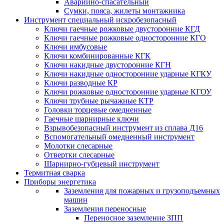
Аварийно-спасательный
Сумки, пояса, жилеты монтажника
Инструмент специальный искробезопасный
Ключи гаечные рожковые двусторонние КГД
Ключи гаечные рожковые односторонние КГО
Ключи имбусовые
Ключи комбинированные КГК
Ключи накидные двусторонние КГН
Ключи накидные односторонние ударные КГКУ
Ключи разводные КР
Ключи рожковые односторонние ударные КГОУ
Ключи трубные рычажные КТР
Головки торцевые омедненные
Гаечные шарнирные ключи
Взрывобезопасный инструмент из сплава Д16
Вспомогательный омедненный инструмент
Молотки слесарные
Отвертки слесарные
Шарнирно-губцевый инструмент
Термитная сварка
Приборы энергетика
Заземления для пожарных и грузоподъемных
машин
Заземления переносные
Переносное заземление ЗПП