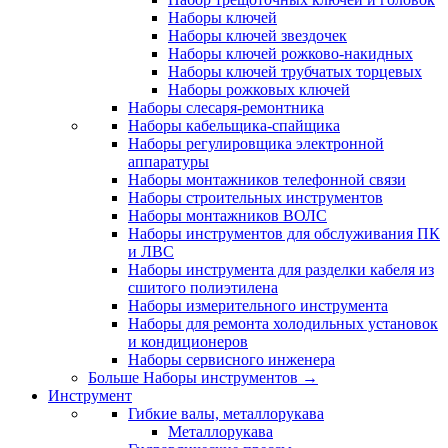
Наборы ключей
Наборы ключей звездочек
Наборы ключей рожково-накидных
Наборы ключей трубчатых торцевых
Наборы рожковых ключей
Наборы слесаря-ремонтника
Наборы кабельщика-спайщика
Наборы регулировщика электронной
аппаратуры
Наборы монтажников телефонной связи
Наборы строительных инструментов
Наборы монтажников ВОЛС
Наборы инструментов для обслуживания ПК
и ЛВС
Наборы инструмента для разделки кабеля из
сшитого полиэтилена
Наборы измерительного инструмента
Наборы для ремонта холодильных установок
и кондиционеров
Наборы сервисного инженера
Больше Наборы инструментов
→
Инструмент
Гибкие валы, металлорукава
Металлорукава