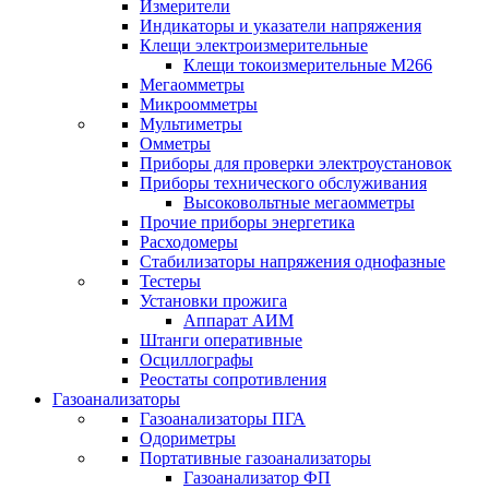
Измерители
Индикаторы и указатели напряжения
Клещи электроизмерительные
Клещи токоизмерительные М266
Мегаомметры
Микроомметры
Мультиметры
Омметры
Приборы для проверки электроустановок
Приборы технического обслуживания
Высоковольтные мегаомметры
Прочие приборы энергетика
Расходомеры
Стабилизаторы напряжения однофазные
Тестеры
Установки прожига
Аппарат АИМ
Штанги оперативные
Осциллографы
Реостаты сопротивления
Газоанализаторы
Газоанализаторы ПГА
Одориметры
Портативные газоанализаторы
Газоанализатор ФП