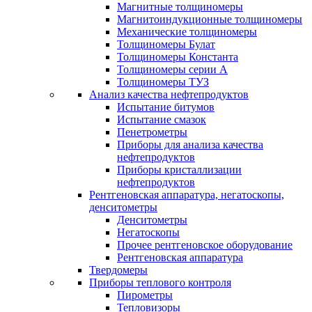
Магнитные толщиномеры
Магнитоиндукционные толщиномеры
Механические толщиномеры
Толщиномеры Булат
Толщиномеры Константа
Толщиномеры серии А
Толщиномеры ТУЗ
Анализ качества нефтепродуктов
Испытание битумов
Испытание смазок
Пенетрометры
Приборы для анализа качества
нефтепродуктов
Приборы кристаллизации
нефтепродуктов
Рентгеновская аппаратура, негатоскопы,
денситометры
Денситометры
Негатоскопы
Прочее рентгеновское оборудование
Рентгеновская аппаратура
Твердомеры
Приборы теплового контроля
Пирометры
Тепловизоры