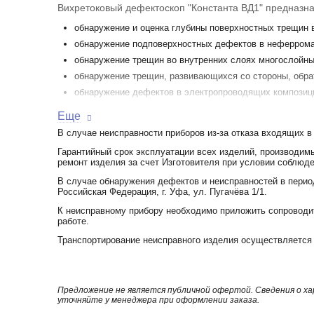
Вихретоковый дефектоскоп "Константа ВД1" предназна
обнаружение и оценка глубины поверхностных трещин 
обнаружение подповерхностных дефектов в неферрома
обнаружение трещин во внутренних слоях многослойны
обнаружение трещин, развивающихся со стороны, обра
обнаружение дефектов в электропроводящих композиц
проведение контроля через неэлектропроводящие покр
Еще
Отличительные особенности:
В случае неисправности приборов из-за отказа входящих в
широкий набор преобразователей позволяет решать бо
Гарантийный срок эксплуатации всех изделий, производимы
ремонт изделия за счет Изготовителя при условии соблюде
наличие статического и динамического режимов контро
возможность контроля через неравномерно распределен
В случае обнаружения дефектов и неисправностей в перио
Российская Федерация, г. Уфа, ул. Пугачёва 1/1.
не требуется перенастройка прибора дефектоскописто
хранимым в самом преобразователе
К неисправному прибору необходимо приложить сопроводит
работе.
защита от истирания чувствительного элемента преоб
Транспортирование неисправного изделия осуществляется 
аналоговая шкала для оперативного обнаружения дефе
индикация превышения порога: световая на преобразов
высокая чувствительность преобразователей обеспечив
возможность сохранения результатов контроля в пам
Предложение не является публичной офертой. Сведения о х
уточняйте у менеджера при оформлении заказа.
использованием программы «Constanta - DATA».