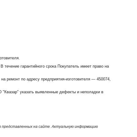
отовителя.
 В течение гарантийного срока Покупатель имеет право на
ется отстройкой от влияния зазора
 на ремонт по адресу предприятия-изготовителя — 450074,
азователя прибор настраивается автоматически по данным,
 "Квазар" указать выявленные дефекты и неполадки в
овных телефонах
анения, статистической обработки и документирования с
от представленных на сайте. Актуальную информацию