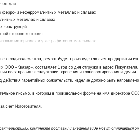
чен для:
в ферро- и неферромагнитных металлах и сплавах
гнитных металлах и сплавах
х конструкций
тной стороне контроля
ионных материалах и углеграфитовых материалах
ытия, в том числе переменной толщины.
 него радиоэлементов, ремонт будет произведен за счет предприятия-изг
льшинство задач вихретоковой дефектоскопии
х ООО «Квазар», составляет 1 год со дня отгрузки в адрес Покупателя.
ния всех правил эксплуатации, хранения и транспортирования изделия.
ля
ные защитные покрытия (лакокрасочные и др.) и загрязнения обеспечива
д действия гарантийных обязательств, изделие должно быть направлено
м высокого уровня при смене объекта контроля, т.к. при смене преобр
ельное письмо, в котором в произвольной форме на имя директора ООО
разователя обеспечивается сменными защитными колпачками
за счет Изготовителя.
кта и цифровая индикация для оценки глубины трещин
ателе, звуковая многотональная в блоке обработки информации и в гол
ается встроенной в них электроникой
яти прибора с последующей передачей в ПК по каналу USB 2.0 для хр
арактеристиках, комплекте поставки и внешнем виде могут отличаться 