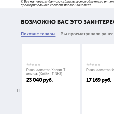
© Все материалы данного сайта являются объектами интел
предварительного согласия правообладателя.
ВОЗМОЖНО ВАС ЭТО ЗАИНТЕРЕ
1.
Глубина обнаруживаемых поверхностных 
Похожие товары
Вы просматривали ранее
подповерхностных дефектов*
2.
Минимальное раскрытие обнаруживаемых
3.
Диапазон частот тока возбуждения преоб
Газоанализатор Хоббит-Т-
Газоанализатор ФСТ-0
аммиак (Хоббит-Т-NH3)
23 040
руб.
17 169
руб.
4.
Индикация