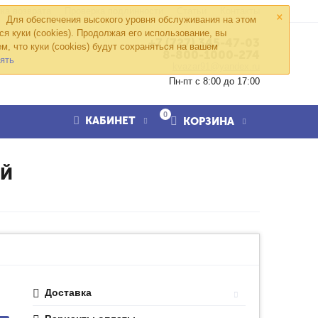
×
ка возврата
Проверка подлинности
Статьи
Контакты
Для обеспечения высокого уровня обслуживания на этом
ся куки (cookies). Продолжая его использование, вы
+7 (727) 345-47-03
м, что куки (cookies) будут сохраняться на вашем
8-800-1000-274
ять
kvazar91@yandex.ru
Пн-пт с 8:00 до 17:00
0
КАБИНЕТ
КОРЗИНА
ЫЙ
Доставка