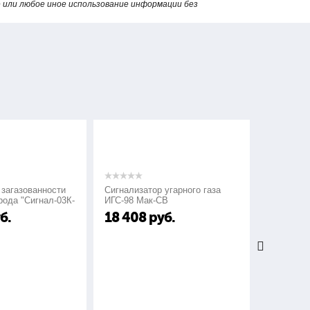
или любое иное использование информации без
зованности
Сигнализатор угарного газа
Сигнализаторы 
"Сигнал-03К-
ИГС-98 Мак-СВ
СГГ-6М
18 408
руб.
24 000
ру
аналоговом и цифровом виде уровня сигнала и