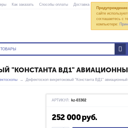
еры
Как заказать
Способы оплаты
Доставка
Гарантии
Полити
Предупреждение
сайте используют
соглашаетесь с те
компьютере:
Прин
ЫЙ "КОНСТАНТА ВД1" АВИАЦИОНН
ектоскопы
Дефектоскоп вихретоковый "Константа ВД1" авиационный
АРТИКУЛ:
kz-03302
252 000
руб.