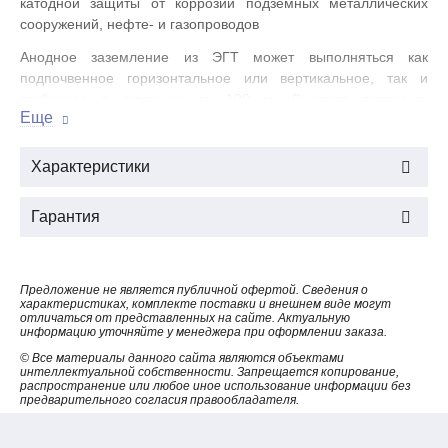
катодной защиты от коррозии подземных металлических
сооружений, нефте- и газопроводов
Анодное заземление из ЭГТ может выполняться как
подпочвенное горизонтальное или вертикальное, так и
глубинное в скважине до 100 м. Средняя плотность
Еще
2
защитного тока - 1 А на 1 м
поверхности электродов (0,45 А
на 1 п. м. заземлителя).
Характеристики
Электроды графитовые ЭГТ соответствуют ТУ 1916-010-
27208846-2007.
Гарантия
ТЕХНИЧЕСКИЕ ХАРАКТЕРИСТИКИ
Предложение не является публичной офертой. Сведения о
характеристиках, комплекте поставки и внешнем виде могут
№
отличаться от представленных на сайте. Актуальную
информацию уточняйте у менеджера при оформлении заказа.
© Все материалы данного сайта являются объектами
Параметр
интеллектуальной собственности. Запрещается копирование,
распространение или любое иное использование информации без
предварительного согласия правообладателя.
ЭГТ-2000