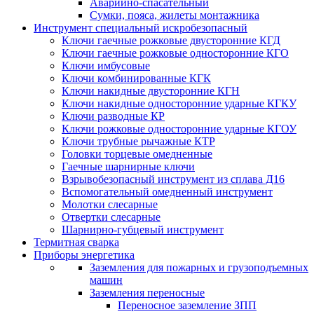
Аварийно-спасательный
Сумки, пояса, жилеты монтажника
Инструмент специальный искробезопасный
Ключи гаечные рожковые двусторонние КГД
Ключи гаечные рожковые односторонние КГО
Ключи имбусовые
Ключи комбинированные КГК
Ключи накидные двусторонние КГН
Ключи накидные односторонние ударные КГКУ
Ключи разводные КР
Ключи рожковые односторонние ударные КГОУ
Ключи трубные рычажные КТР
Головки торцевые омедненные
Гаечные шарнирные ключи
Взрывобезопасный инструмент из сплава Д16
Вспомогательный омедненный инструмент
Молотки слесарные
Отвертки слесарные
Шарнирно-губцевый инструмент
Термитная сварка
Приборы энергетика
Заземления для пожарных и грузоподъемных
машин
Заземления переносные
Переносное заземление ЗПП