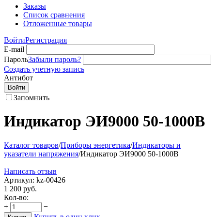
Заказы
Список сравнения
Отложенные товары
Войти
Регистрация
E-mail
Пароль
Забыли пароль?
Создать учетную запись
Антибот
Войти
Запомнить
Индикатор ЭИ9000 50-1000В
Каталог товаров
/
Приборы энергетика
/
Индикаторы и
указатели напряжения
/
Индикатор ЭИ9000 50-1000В
Написать отзыв
Артикул:
kz-00426
1 200
руб.
Кол-во:
+
−
Купить в один клик