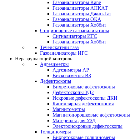
Газоанализаторы Kane
Газоанализаторы АНКАТ
Газоанализаторы Джин-Газ
Газоанализаторы ОКА
Газоанализаторы Хоббит
Стационарные газоанализаторы
Сигнализаторы ИГС
Газоанализаторы Хоббит
Течеискатели газа
Газоанализаторы ИГС
Неразрушающий контроль
Адгезиметры
Адгезиметры АР
Вискозиметры ВЗ
Дефектоскопы
Вихретоковые дефектоскопы
Дефектоскопы УД2
Искровые дефектоскопы ДКИ
Капиллярная дефектоскопия
Магнитометры
Магнитопорошковые дефектоскопы
Материалы для УЗД
Электроискровые дефектоскопы
Толщиномеры
Вихретоковые толщиномеры