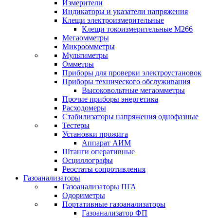
Измерители
Индикаторы и указатели напряжения
Клещи электроизмерительные
Клещи токоизмерительные М266
Мегаомметры
Микроомметры
Мультиметры
Омметры
Приборы для проверки электроустановок
Приборы технического обслуживания
Высоковольтные мегаомметры
Прочие приборы энергетика
Расходомеры
Стабилизаторы напряжения однофазные
Тестеры
Установки прожига
Аппарат АИМ
Штанги оперативные
Осциллографы
Реостаты сопротивления
Газоанализаторы
Газоанализаторы ПГА
Одориметры
Портативные газоанализаторы
Газоанализатор ФП