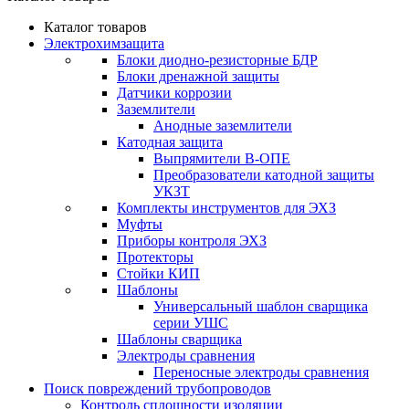
Каталог товаров
Электрохимзащита
Блоки диодно-резисторные БДР
Блоки дренажной защиты
Датчики коррозии
Заземлители
Анодные заземлители
Катодная защита
Выпрямители В-ОПЕ
Преобразователи катодной защиты
УКЗТ
Комплекты инструментов для ЭХЗ
Муфты
Приборы контроля ЭХЗ
Протекторы
Стойки КИП
Шаблоны
Универсальный шаблон сварщика
серии УШС
Шаблоны сварщика
Электроды сравнения
Переносные электроды сравнения
Поиск повреждений трубопроводов
Контроль сплошности изоляции