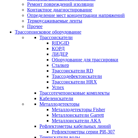
Ремонт повреждений изоляции
Контактное диагностирование
Определение мест концентрации напряжений
Термоусаживаемые ленты
Прочее
Трассопоисковое оборудование
Трассоискатели
RIDGID
КОРД
ЛИДЕР
Оборудование для трассировки
Сталкер
Трасcоискатели RD
Трассодефектоискатели
Трассоискатели HRX
Успех
Трассотечепоисковые комплекты
Кабелеискатели
Металлодетекторы
Металлодетекторы Fisher
Металлоискатели Garrett
Металлоискатели АКА
Рефлектометры кабельных линий
Рефлектометры серии РИ-307
Течеискатели воды