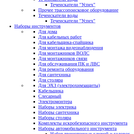
Течеискатели "Успех"
Прочее трассопоисковое оборудование
Течеискатели воды
Течеискатели "Успех"
Наборы инструментов
Для дома
Для кабельных работ
Для кабельщика-спайщика
Для монтажа видеонаблюдения
Для монтажников ВОЛС
Для монтажников связи
Для обслуживания ПК и ЛВС
Для ремонта оборудования
Для сантехника
Для столяра
Для ЭХЗ (электрохимзащиты)
Кабельщика
Слесарный
Электромонтера
Наборы электрика
Наборы сантехника
Наборы столяра
Комплекты искробезопасного инструмента
Наборы автомобильного инструмента
Набор трещоточных ключей и головок