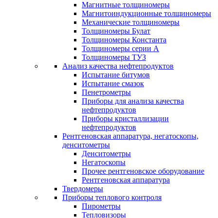
Магнитные толщиномеры
Магнитоиндукционные толщиномеры
Механические толщиномеры
Толщиномеры Булат
Толщиномеры Константа
Толщиномеры серии А
Толщиномеры ТУЗ
Анализ качества нефтепродуктов
Испытание битумов
Испытание смазок
Пенетрометры
Приборы для анализа качества
нефтепродуктов
Приборы кристаллизации
нефтепродуктов
Рентгеновская аппаратура, негатоскопы,
денситометры
Денситометры
Негатоскопы
Прочее рентгеновское оборудование
Рентгеновская аппаратура
Твердомеры
Приборы теплового контроля
Пирометры
Тепловизоры