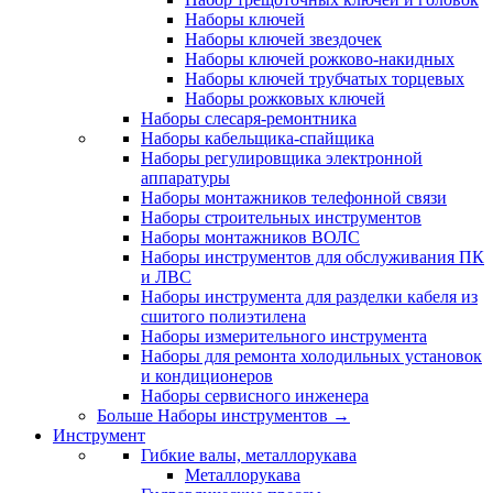
Наборы ключей
Наборы ключей звездочек
Наборы ключей рожково-накидных
Наборы ключей трубчатых торцевых
Наборы рожковых ключей
Наборы слесаря-ремонтника
Наборы кабельщика-спайщика
Наборы регулировщика электронной
аппаратуры
Наборы монтажников телефонной связи
Наборы строительных инструментов
Наборы монтажников ВОЛС
Наборы инструментов для обслуживания ПК
и ЛВС
Наборы инструмента для разделки кабеля из
сшитого полиэтилена
Наборы измерительного инструмента
Наборы для ремонта холодильных установок
и кондиционеров
Наборы сервисного инженера
Больше Наборы инструментов
→
Инструмент
Гибкие валы, металлорукава
Металлорукава