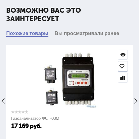
ВОЗМОЖНО ВАС ЭТО
ЗАИНТЕРЕСУЕТ
Средний потенциал датчика в нейтральном водном
электролите, мВ по Ag-AgCl, не более
*длина провода может изменяться по требованию Заказчика
Похожие товары
Вы просматривали ранее
30
Монтаж и эксплуатация датчика осуществляется в
соответствии с инструкцией по эксплуатации.
2.
Переходное сопротивление датчика в водном
электролите, не более, Ом
200
Газоанализатор ФСТ-03М
17 169
руб.
3.