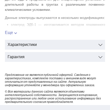
длительной работы в грунтах с различными почвенно-
климатическими условиями.
Данные электроды выпускаются в нескольких модификациях:
электрод ЭДБ-1 — изготавливается методом плазменного
напыления порошка титана (никеля и меди) на керамическую
Еще
подложку
электрод ЭДБ-1М
— отличается от ЭДБ-1 наличием
Характеристики
стабилизирующей обмазки
электрод ЭДБ-1П
— также производится путем плазменного
напыления титанового порошка на керамическую подложку, но
Гарантия
в конструкции предусмотрен встроенный датчик
электрохимического потенциала
электрод ЭДБ-1МП
— отличительной особенностью от
ЭДБ-1П является наличие стабилизирующей обмазки.
Предложение не является публичной офертой. Сведения о
характеристиках, комплекте поставки и внешнем виде могут
отличаться от представленных на сайте. Актуальную
информацию уточняйте у менеджера при оформлении заказа.
Технические характеристики электрода ЭДБ-1
© Все материалы данного сайта являются объектами
интеллектуальной собственности. Запрещается копирование,
распространение или любое иное использование информации без
предварительного согласия правообладателя.
1.