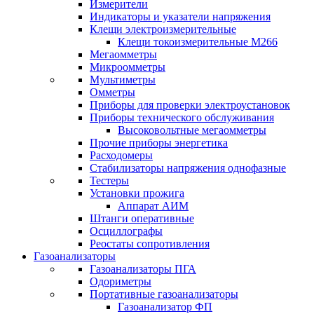
Измерители
Индикаторы и указатели напряжения
Клещи электроизмерительные
Клещи токоизмерительные М266
Мегаомметры
Микроомметры
Мультиметры
Омметры
Приборы для проверки электроустановок
Приборы технического обслуживания
Высоковольтные мегаомметры
Прочие приборы энергетика
Расходомеры
Стабилизаторы напряжения однофазные
Тестеры
Установки прожига
Аппарат АИМ
Штанги оперативные
Осциллографы
Реостаты сопротивления
Газоанализаторы
Газоанализаторы ПГА
Одориметры
Портативные газоанализаторы
Газоанализатор ФП