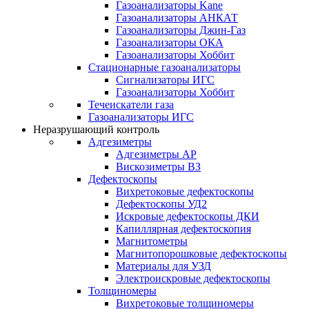
Газоанализаторы Kane
Газоанализаторы АНКАТ
Газоанализаторы Джин-Газ
Газоанализаторы ОКА
Газоанализаторы Хоббит
Стационарные газоанализаторы
Сигнализаторы ИГС
Газоанализаторы Хоббит
Течеискатели газа
Газоанализаторы ИГС
Неразрушающий контроль
Адгезиметры
Адгезиметры АР
Вискозиметры ВЗ
Дефектоскопы
Вихретоковые дефектоскопы
Дефектоскопы УД2
Искровые дефектоскопы ДКИ
Капиллярная дефектоскопия
Магнитометры
Магнитопорошковые дефектоскопы
Материалы для УЗД
Электроискровые дефектоскопы
Толщиномеры
Вихретоковые толщиномеры