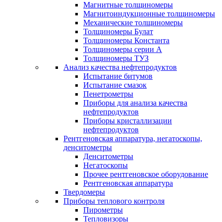
Магнитные толщиномеры
Магнитоиндукционные толщиномеры
Механические толщиномеры
Толщиномеры Булат
Толщиномеры Константа
Толщиномеры серии А
Толщиномеры ТУЗ
Анализ качества нефтепродуктов
Испытание битумов
Испытание смазок
Пенетрометры
Приборы для анализа качества
нефтепродуктов
Приборы кристаллизации
нефтепродуктов
Рентгеновская аппаратура, негатоскопы,
денситометры
Денситометры
Негатоскопы
Прочее рентгеновское оборудование
Рентгеновская аппаратура
Твердомеры
Приборы теплового контроля
Пирометры
Тепловизоры