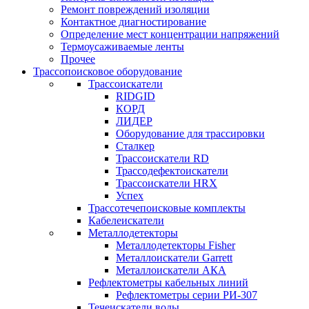
Ремонт повреждений изоляции
Контактное диагностирование
Определение мест концентрации напряжений
Термоусаживаемые ленты
Прочее
Трассопоисковое оборудование
Трассоискатели
RIDGID
КОРД
ЛИДЕР
Оборудование для трассировки
Сталкер
Трасcоискатели RD
Трассодефектоискатели
Трассоискатели HRX
Успех
Трассотечепоисковые комплекты
Кабелеискатели
Металлодетекторы
Металлодетекторы Fisher
Металлоискатели Garrett
Металлоискатели АКА
Рефлектометры кабельных линий
Рефлектометры серии РИ-307
Течеискатели воды