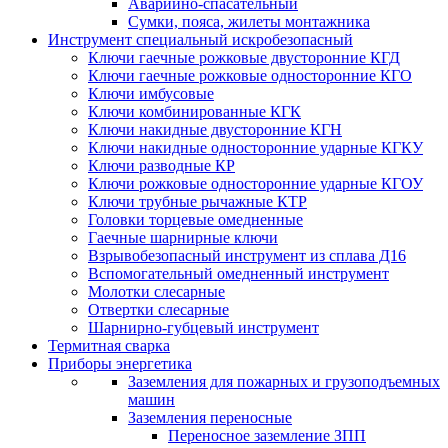
Аварийно-спасательный
Сумки, пояса, жилеты монтажника
Инструмент специальный искробезопасный
Ключи гаечные рожковые двусторонние КГД
Ключи гаечные рожковые односторонние КГО
Ключи имбусовые
Ключи комбинированные КГК
Ключи накидные двусторонние КГН
Ключи накидные односторонние ударные КГКУ
Ключи разводные КР
Ключи рожковые односторонние ударные КГОУ
Ключи трубные рычажные КТР
Головки торцевые омедненные
Гаечные шарнирные ключи
Взрывобезопасный инструмент из сплава Д16
Вспомогательный омедненный инструмент
Молотки слесарные
Отвертки слесарные
Шарнирно-губцевый инструмент
Термитная сварка
Приборы энергетика
Заземления для пожарных и грузоподъемных
машин
Заземления переносные
Переносное заземление ЗПП