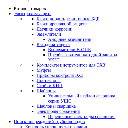
Каталог товаров
Электрохимзащита
Блоки диодно-резисторные БДР
Блоки дренажной защиты
Датчики коррозии
Заземлители
Анодные заземлители
Катодная защита
Выпрямители В-ОПЕ
Преобразователи катодной защиты
УКЗТ
Комплекты инструментов для ЭХЗ
Муфты
Приборы контроля ЭХЗ
Протекторы
Стойки КИП
Шаблоны
Универсальный шаблон сварщика
серии УШС
Шаблоны сварщика
Электроды сравнения
Переносные электроды сравнения
Поиск повреждений трубопроводов
Контроль сплошности изоляции