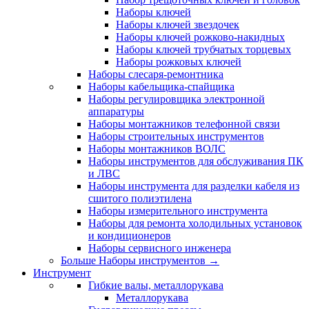
Наборы ключей
Наборы ключей звездочек
Наборы ключей рожково-накидных
Наборы ключей трубчатых торцевых
Наборы рожковых ключей
Наборы слесаря-ремонтника
Наборы кабельщика-спайщика
Наборы регулировщика электронной
аппаратуры
Наборы монтажников телефонной связи
Наборы строительных инструментов
Наборы монтажников ВОЛС
Наборы инструментов для обслуживания ПК
и ЛВС
Наборы инструмента для разделки кабеля из
сшитого полиэтилена
Наборы измерительного инструмента
Наборы для ремонта холодильных установок
и кондиционеров
Наборы сервисного инженера
Больше Наборы инструментов
→
Инструмент
Гибкие валы, металлорукава
Металлорукава