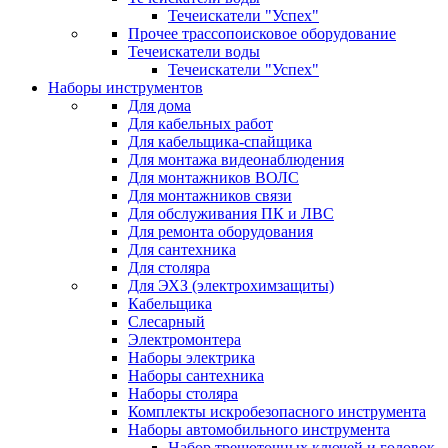
Течеискатели "Успех"
Прочее трассопоисковое оборудование
Течеискатели воды
Течеискатели "Успех"
Наборы инструментов
Для дома
Для кабельных работ
Для кабельщика-спайщика
Для монтажа видеонаблюдения
Для монтажников ВОЛС
Для монтажников связи
Для обслуживания ПК и ЛВС
Для ремонта оборудования
Для сантехника
Для столяра
Для ЭХЗ (электрохимзащиты)
Кабельщика
Слесарный
Электромонтера
Наборы электрика
Наборы сантехника
Наборы столяра
Комплекты искробезопасного инструмента
Наборы автомобильного инструмента
Набор трещоточных ключей и головок