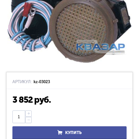
АРТИКУЛ:
kz-03023
3 852
руб.
+
−
КУПИТЬ