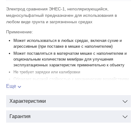
Электрод сравнения ЭНЕС-1, неполяризующийся,
медносульфатный предназначен для использования в
любом виде грунта и загрязненных средах
Применение:
Может использоваться в любых средах, включая сухие и
агрессивные (при поставке в мешке с наполнителем)
Может поставляться в матерчатом мешке с наполнителем и
опциональным количеством мембран для улучшения
эксплуатационных характеристик применительно к объекту
Не требует зарядки или калибровки
Обладает высокой стойкостью к механическим воздействиям
Еще
Срок службы не менее 15 лет / 17 (для модификации МС2)
Не требует ориентации относительно трубопровода
Длина кабеля может изменяться по требованию
Характеристики
Для получения расширенной информации о скорости и
глубине коррозийных процессов рекомендуется
Гарантия
комплектовать ЭНЕС-1 Блоками пластин-индикаторов БПИ-2
(арт. 00010) и/или Индикаторами коррозионных процессов
ИКП (арт. 01823) и/или Сенсорами скорости коррозии ССК