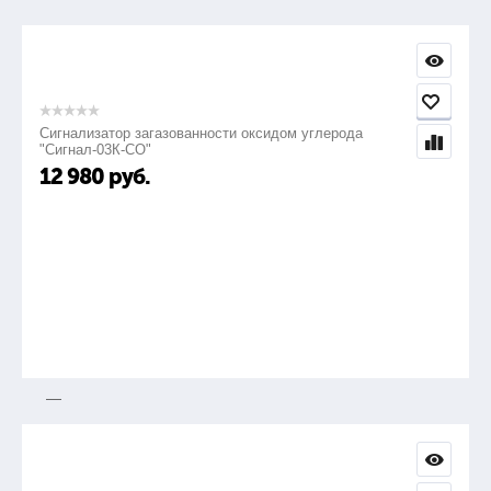
—
Электрозапальник газовый ЭЗ-Н-02
Сигнализатор загазованности оксидом углерода
"Сигнал-03К-СО"
12 980
руб.
Са2.769.004-02
1440
85-1255
—
Электрозапальник газовый ЭЗ-Н-03