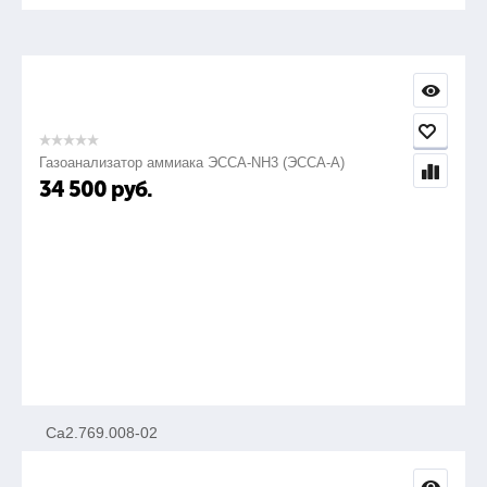
Са2.769.008-01
840
Газоанализатор аммиака ЭССА-NH3 (ЭССА-А)
34 500
руб.
95-645
—
Электрозапальник газовый модернизированный с
устройством зажигания ЭЗ-МЗ-02
Са2.769.008-02