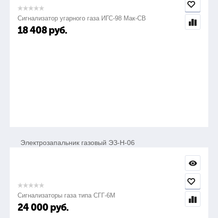
Сигнализатор угарного газа ИГС-98 Мак-СВ
Са2.769.004-03
18 408
руб.
2040
85-1855
—
Электрозапальник газовый ЭЗ-Н-06
Са2.769.004-06
Сигнализаторы газа типа СГГ-6М
570
24 000
руб.