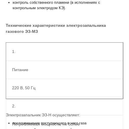
контроль собственного пламени (в исполнениях с
контрольным электродом КЭ).
Технические характеристики электрозапальника
газового ЭЗ-МЗ
1.
Питание
220 В, 50 Гц
2.
Электрозапальник ЭЗ-Н осуществляет:
воспламенение поступающего в него газа
Потребляемая мощность, не более