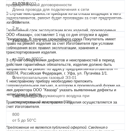
10 000 В
Са2.769.002
предварительной договоренности
Длина провода для подключения к сети
В случае неисправности приборов из-за отказа входящих в него
радиоэлементов, ремонт будет произведен за счет предприятия-
5.
500
изготовителя.
2 м
Гарантийный срок эксплуатации всех изделий, производимых
ООО «Квазар», составляет 1 год со дня отгрузки в адрес
Покупателя. В течение гарантийного срока Покупатель имеет
Температура в зоне стабилизатора
240-320
право на ремонт изделия за счет Изготовителя при условии
соблюдения всех правил эксплуатации, хранения и
транспортирования изделия.
от 700 до 900°С
+
В случае обнаружения дефектов и неисправностей в период
действия гарантийных обязательств, изделие должно быть
направлено на ремонт по адресу предприятия-изготовителя —
450074, Российская Федерация, г. Уфа, ул. Пугачёва 1/1.
6.
Электрозапальник газовый ЭЗ-01
К неисправному прибору необходимо приложить
сопроводительное письмо, в котором в произвольной форме на
имя директора ООО "Квазар" указать выявленные дефекты и
неполадки в работе.
Температура окружающего воздуха при
Са2.769.002-01
относительной влажности 80%
Транспортирование неисправного изделия осуществляется за
счет Изготовителя.
800
от 5 до 50°С
Предложение не является публичной офертой. Сведения о