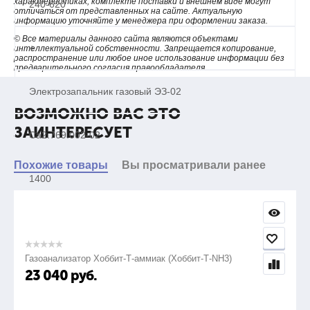
характеристиках, комплекте поставки и внешнем виде могут
240-620
отличаться от представленных на сайте. Актуальную
информацию уточняйте у менеджера при оформлении заказа.
© Все материалы данного сайта являются объектами
+
интеллектуальной собственности. Запрещается копирование,
распространение или любое иное использование информации без
предварительного согласия правообладателя.
Электрозапальник газовый ЭЗ-02
ВОЗМОЖНО ВАС ЭТО
ЗАИНТЕРЕСУЕТ
Са2.769.002-02
Похожие товары
Вы просматривали ранее
1400
240-1220
Газоанализатор Хоббит-Т-аммиак (Хоббит-Т-NH3)
+
23 040
руб.
Электрозапальник газовый ЭЗ-03