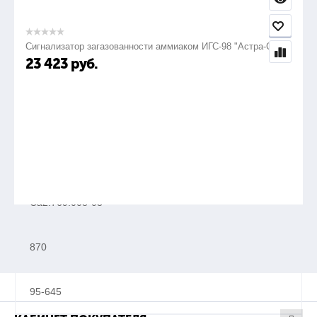
570
Сигнализатор загазованности аммиаком ИГС-98 "Астра-СВ"
95-345
23 423
руб.
+
Электрозапальник газовый модернизированный с
устройством зажигания ЭЗ-МЗ-03
Са2.769.008-03
870
95-645