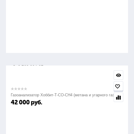
85-355
+
Электрозапальник газовый ЭЗ-Н-07
Са2.769.004-07
870
Газоанализатор Хоббит-Т-СО-СН4 (метана и угарного газа)
42 000
руб.
85-665
+