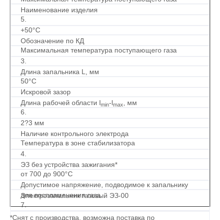
Наименование изделия
5.
+50°С
Обозначение по КД
Максимальная температура поступающего газа
3.
Длина запальника L, мм
50°С
Искровой зазор
Длина рабочей области l
-l
, мм
min
max
6.
2?3 мм
Наличие контрольного электрода
Температура в зоне стабилизатора
4.
ЭЗ без устройства зажигания*
от 700 до 900°С
Допустимое напряжение, подводимое к запальнику
для воспламенения газа
Электрозапальник газовый ЭЗ-00
7.
*Снят с производства, возможна поставка по