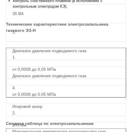
контроль собственного пламени (в исполнениях с
контрольным электродом КЭ).
35 ВА
Технические характеристики электрозапальника
газового ЭЗ-Н
3.
Диапазон давления подводимого газа
1.
от 0,0008 до 0,05 МПа
Диапазон давления подводимого газа
4.
от 0,0008 до 0,05 МПа
Искровой зазор
2.
Сводная таблица по электрозапальникам
2?3 мм
Максимальная температура поступающего газа