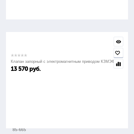
540
85-355
—
Клапан запорный с электромагнитным приводом КЗМЭФ
13 570
руб.
Электрозапальник газовый ЭЗ-Н-01
Са2.769.004-01
840
85-665