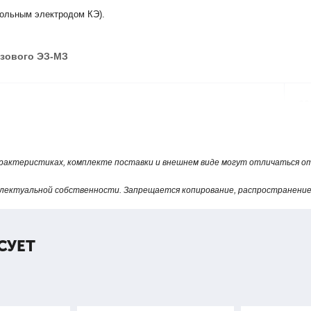
рольным электродом КЭ).
азового ЭЗ-МЗ
22
 не более
35
арактеристиках, комплекте поставки и внешнем виде могут отличаться 
одимого газа
от
лектуальной собственности. Запрещается копирование, распространение 
2?
СУЕТ
ра поступающего газа
50