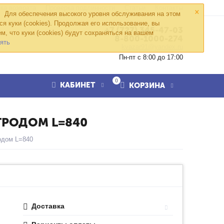
×
ка возврата
Проверка подлинности
Статьи
Контакты
Для обеспечения высокого уровня обслуживания на этом
ся куки (cookies). Продолжая его использование, вы
+7 (727) 345-47-03
м, что куки (cookies) будут сохраняться на вашем
8-800-1000-274
ять
kvazar91@yandex.ru
Пн-пт с 8:00 до 17:00
0
КАБИНЕТ
КОРЗИНА
ТРОДОМ L=840
одом L=840
Доставка