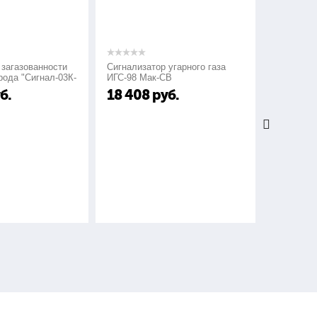
 700 до 900°С
м
Сигнализатор угарного газа
Сигнализаторы газа типа
-
ИГС-98 Мак-СВ
СГГ-6М
18 408
руб.
24 000
руб.
от 0,0008 до 0,05 МПа
+50°С