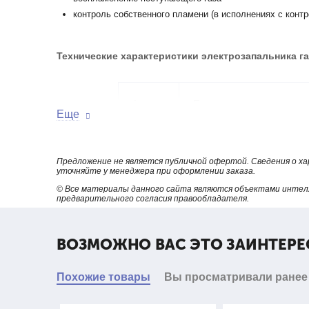
контроль собственного пламени (в исполнениях с конт
Технические характеристики электрозапальника г
1.
Питание
Еще
2.
Потребляемая мощность,
Предложение не является публичной офертой. Сведения о х
уточняйте у менеджера при оформлении заказа.
3.
Диапазон давления подв
© Все материалы данного сайта являются объектами интел
предварительного согласия правообладателя.
4.
Искровой зазор
ВОЗМОЖНО ВАС ЭТО ЗАИНТЕРЕ
5.
Максимальная температу
Похожие товары
Вы просматривали ранее