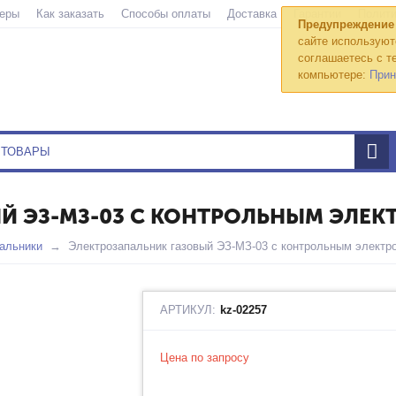
еры
Как заказать
Способы оплаты
Доставка
Гарантии
Полити
Предупреждение
сайте используют
соглашаетесь с те
компьютере:
Прин
Й ЭЗ-МЗ-03 С КОНТРОЛЬНЫМ ЭЛЕК
альники
Электрозапальник газовый ЭЗ-МЗ-03 с контрольным электр
АРТИКУЛ:
kz-02257
Цена по запросу