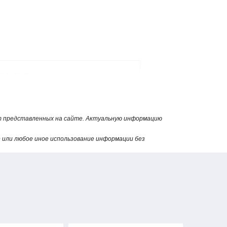
0 В, 50 Гц
 ВА
от представленных на сайте. Актуальную информацию
 0,0008 до 0,05 МПа
или любое иное использование информации без
3 мм
°С