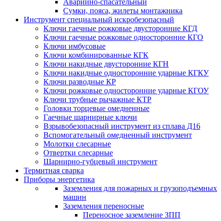
Аварийно-спасательный
Сумки, пояса, жилеты монтажника
Инструмент специальный искробезопасный
Ключи гаечные рожковые двусторонние КГД
Ключи гаечные рожковые односторонние КГО
Ключи имбусовые
Ключи комбинированные КГК
Ключи накидные двусторонние КГН
Ключи накидные односторонние ударные КГКУ
Ключи разводные КР
Ключи рожковые односторонние ударные КГОУ
Ключи трубные рычажные КТР
Головки торцевые омедненные
Гаечные шарнирные ключи
Взрывобезопасный инструмент из сплава Д16
Вспомогательный омедненный инструмент
Молотки слесарные
Отвертки слесарные
Шарнирно-губцевый инструмент
Термитная сварка
Приборы энергетика
Заземления для пожарных и грузоподъемных
машин
Заземления переносные
Переносное заземление ЗПП