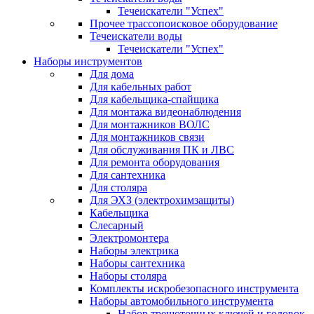
Течеискатели "Успех"
Прочее трассопоисковое оборудование
Течеискатели воды
Течеискатели "Успех"
Наборы инструментов
Для дома
Для кабельных работ
Для кабельщика-спайщика
Для монтажа видеонаблюдения
Для монтажников ВОЛС
Для монтажников связи
Для обслуживания ПК и ЛВС
Для ремонта оборудования
Для сантехника
Для столяра
Для ЭХЗ (электрохимзащиты)
Кабельщика
Слесарный
Электромонтера
Наборы электрика
Наборы сантехника
Наборы столяра
Комплекты искробезопасного инструмента
Наборы автомобильного инструмента
Набор трещоточных ключей и головок