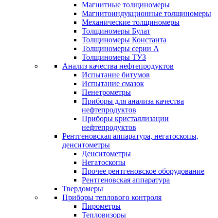
Магнитные толщиномеры
Магнитоиндукционные толщиномеры
Механические толщиномеры
Толщиномеры Булат
Толщиномеры Константа
Толщиномеры серии А
Толщиномеры ТУЗ
Анализ качества нефтепродуктов
Испытание битумов
Испытание смазок
Пенетрометры
Приборы для анализа качества
нефтепродуктов
Приборы кристаллизации
нефтепродуктов
Рентгеновская аппаратура, негатоскопы,
денситометры
Денситометры
Негатоскопы
Прочее рентгеновское оборудование
Рентгеновская аппаратура
Твердомеры
Приборы теплового контроля
Пирометры
Тепловизоры