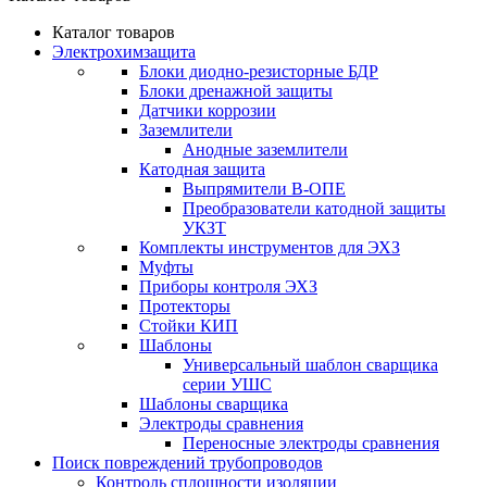
Каталог товаров
Электрохимзащита
Блоки диодно-резисторные БДР
Блоки дренажной защиты
Датчики коррозии
Заземлители
Анодные заземлители
Катодная защита
Выпрямители В-ОПЕ
Преобразователи катодной защиты
УКЗТ
Комплекты инструментов для ЭХЗ
Муфты
Приборы контроля ЭХЗ
Протекторы
Стойки КИП
Шаблоны
Универсальный шаблон сварщика
серии УШС
Шаблоны сварщика
Электроды сравнения
Переносные электроды сравнения
Поиск повреждений трубопроводов
Контроль сплошности изоляции