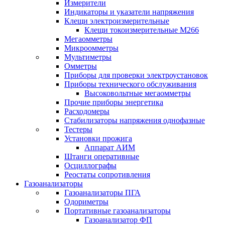
Измерители
Индикаторы и указатели напряжения
Клещи электроизмерительные
Клещи токоизмерительные М266
Мегаомметры
Микроомметры
Мультиметры
Омметры
Приборы для проверки электроустановок
Приборы технического обслуживания
Высоковольтные мегаомметры
Прочие приборы энергетика
Расходомеры
Стабилизаторы напряжения однофазные
Тестеры
Установки прожига
Аппарат АИМ
Штанги оперативные
Осциллографы
Реостаты сопротивления
Газоанализаторы
Газоанализаторы ПГА
Одориметры
Портативные газоанализаторы
Газоанализатор ФП