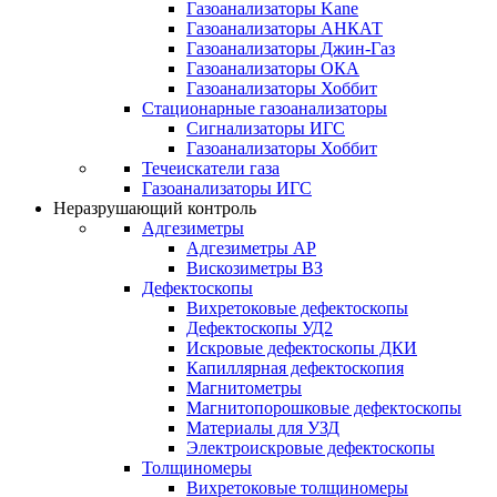
Газоанализаторы Kane
Газоанализаторы АНКАТ
Газоанализаторы Джин-Газ
Газоанализаторы ОКА
Газоанализаторы Хоббит
Стационарные газоанализаторы
Сигнализаторы ИГС
Газоанализаторы Хоббит
Течеискатели газа
Газоанализаторы ИГС
Неразрушающий контроль
Адгезиметры
Адгезиметры АР
Вискозиметры ВЗ
Дефектоскопы
Вихретоковые дефектоскопы
Дефектоскопы УД2
Искровые дефектоскопы ДКИ
Капиллярная дефектоскопия
Магнитометры
Магнитопорошковые дефектоскопы
Материалы для УЗД
Электроискровые дефектоскопы
Толщиномеры
Вихретоковые толщиномеры