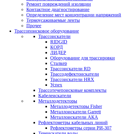
Ремонт повреждений изоляции
Контактное диагностирование
Определение мест концентрации напряжений
Термоусаживаемые ленты
Прочее
Трассопоисковое оборудование
Трассоискатели
RIDGID
КОРД
ЛИДЕР
Оборудование для трассировки
Сталкер
Трасcоискатели RD
Трассодефектоискатели
Трассоискатели HRX
Успех
Трассотечепоисковые комплекты
Кабелеискатели
Металлодетекторы
Металлодетекторы Fisher
Металлоискатели Garrett
Металлоискатели АКА
Рефлектометры кабельных линий
Рефлектометры серии РИ-307
Течеискатели воды