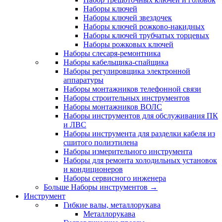
Наборы ключей
Наборы ключей звездочек
Наборы ключей рожково-накидных
Наборы ключей трубчатых торцевых
Наборы рожковых ключей
Наборы слесаря-ремонтника
Наборы кабельщика-спайщика
Наборы регулировщика электронной
аппаратуры
Наборы монтажников телефонной связи
Наборы строительных инструментов
Наборы монтажников ВОЛС
Наборы инструментов для обслуживания ПК
и ЛВС
Наборы инструмента для разделки кабеля из
сшитого полиэтилена
Наборы измерительного инструмента
Наборы для ремонта холодильных установок
и кондиционеров
Наборы сервисного инженера
Больше Наборы инструментов
→
Инструмент
Гибкие валы, металлорукава
Металлорукава