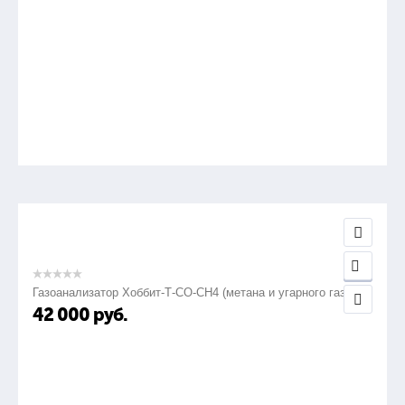
Газоанализатор Хоббит-Т-СО-СН4 (метана и угарного газа)
42 000
руб.