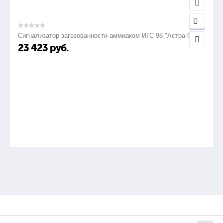
Сигнализатор загазованности аммиаком ИГС-98 "Астра-СВ"
23 423
руб.