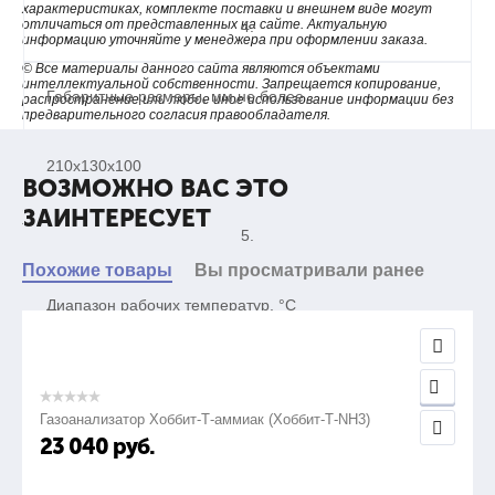
характеристиках, комплекте поставки и внешнем виде могут
отличаться от представленных на сайте. Актуальную
4.
информацию уточняйте у менеджера при оформлении заказа.
© Все материалы данного сайта являются объектами
интеллектуальной собственности. Запрещается копирование,
Габаритные размеры, мм,не более
распространение или любое иное использование информации без
предварительного согласия правообладателя.
210x130x100
ВОЗМОЖНО ВАС ЭТО
ЗАИНТЕРЕСУЕТ
5.
Похожие товары
Вы просматривали ранее
Диапазон рабочих температур, °С
от -30 до +55
Газоанализатор Хоббит-Т-аммиак (Хоббит-Т-NH3)
23 040
руб.
6.