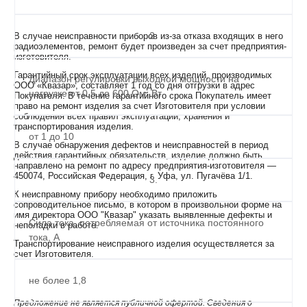
2.
В случае неисправности приборов из-за отказа входящих в него
радиоэлементов, ремонт будет произведен за счет предприятия-
изготовителя.
Гарантийный срок эксплуатации всех изделий, производимых
Диапазон регулировки выходной мощности на
ООО «Квазар», составляет 1 год со дня отгрузки в адрес
нагрузке от 0,5 до 600 Ом, Вт
Покупателя. В течение гарантийного срока Покупатель имеет
право на ремонт изделия за счет Изготовителя при условии
соблюдения всех правил эксплуатации, хранения и
транспортирования изделия.
от 1 до 10
В случае обнаружения дефектов и неисправностей в период
действия гарантийных обязательств, изделие должно быть
направлено на ремонт по адресу предприятия-изготовителя —
450074, Российская Федерация, г. Уфа, ул. Пугачёва 1/1.
3.
К неисправному прибору необходимо приложить
сопроводительное письмо, в котором в произвольной форме на
имя директора ООО "Квазар" указать выявленные дефекты и
Сила тока, потребляемая от источника постоянного
неполадки в работе.
тока, А
Транспортирование неисправного изделия осуществляется за
счет Изготовителя.
не более 1,8
Предложение не является публичной офертой. Сведения о