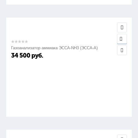
Газоанализатор аммиака ЭССА-NH3 (ЭССА-А)
34 500
руб.