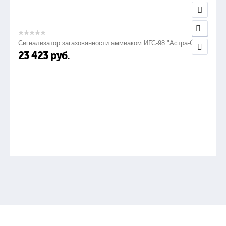
Сигнализатор загазованности аммиаком ИГС-98 "Астра-СВ"
23 423
руб.