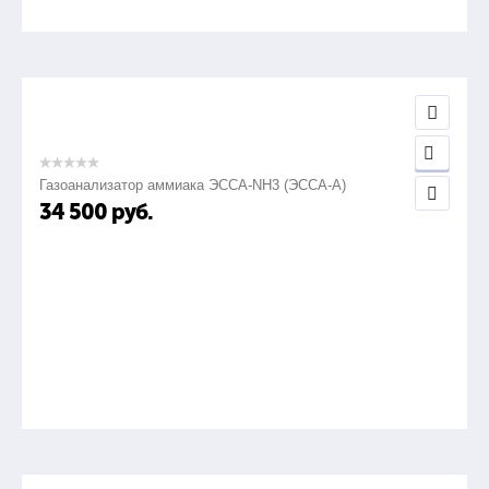
Газоанализатор аммиака ЭССА-NH3 (ЭССА-А)
34 500
руб.