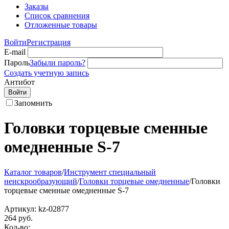
Заказы
Список сравнения
Отложенные товары
Войти
Регистрация
E-mail
Пароль
Забыли пароль?
Создать учетную запись
Антибот
Войти
Запомнить
Головки торцевые сменные
омедненные S-7
Каталог товаров
/
Инструмент специальный
неискрообразующий
/
Головки торцевые омедненные
/
Головки
торцевые сменные омедненные S-7
Артикул:
kz-02877
264
руб.
Кол-во: