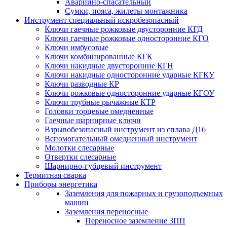
Аварийно-спасательный
Сумки, пояса, жилеты монтажника
Инструмент специальный искробезопасный
Ключи гаечные рожковые двусторонние КГД
Ключи гаечные рожковые односторонние КГО
Ключи имбусовые
Ключи комбинированные КГК
Ключи накидные двусторонние КГН
Ключи накидные односторонние ударные КГКУ
Ключи разводные КР
Ключи рожковые односторонние ударные КГОУ
Ключи трубные рычажные КТР
Головки торцевые омедненные
Гаечные шарнирные ключи
Взрывобезопасный инструмент из сплава Д16
Вспомогательный омедненный инструмент
Молотки слесарные
Отвертки слесарные
Шарнирно-губцевый инструмент
Термитная сварка
Приборы энергетика
Заземления для пожарных и грузоподъемных
машин
Заземления переносные
Переносное заземление ЗПП