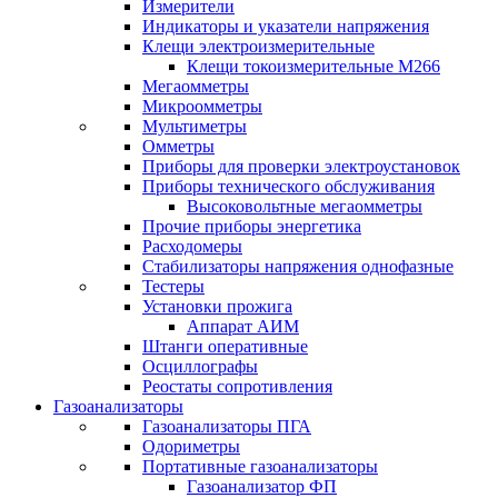
Измерители
Индикаторы и указатели напряжения
Клещи электроизмерительные
Клещи токоизмерительные М266
Мегаомметры
Микроомметры
Мультиметры
Омметры
Приборы для проверки электроустановок
Приборы технического обслуживания
Высоковольтные мегаомметры
Прочие приборы энергетика
Расходомеры
Стабилизаторы напряжения однофазные
Тестеры
Установки прожига
Аппарат АИМ
Штанги оперативные
Осциллографы
Реостаты сопротивления
Газоанализаторы
Газоанализаторы ПГА
Одориметры
Портативные газоанализаторы
Газоанализатор ФП