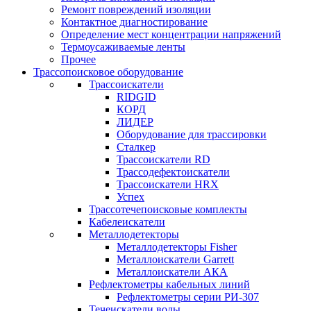
Ремонт повреждений изоляции
Контактное диагностирование
Определение мест концентрации напряжений
Термоусаживаемые ленты
Прочее
Трассопоисковое оборудование
Трассоискатели
RIDGID
КОРД
ЛИДЕР
Оборудование для трассировки
Сталкер
Трасcоискатели RD
Трассодефектоискатели
Трассоискатели HRX
Успех
Трассотечепоисковые комплекты
Кабелеискатели
Металлодетекторы
Металлодетекторы Fisher
Металлоискатели Garrett
Металлоискатели АКА
Рефлектометры кабельных линий
Рефлектометры серии РИ-307
Течеискатели воды