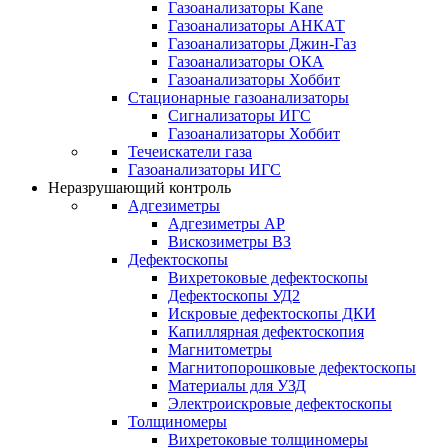
Газоанализаторы Kane
Газоанализаторы АНКАТ
Газоанализаторы Джин-Газ
Газоанализаторы ОКА
Газоанализаторы Хоббит
Стационарные газоанализаторы
Сигнализаторы ИГС
Газоанализаторы Хоббит
Течеискатели газа
Газоанализаторы ИГС
Неразрушающий контроль
Адгезиметры
Адгезиметры АР
Вискозиметры ВЗ
Дефектоскопы
Вихретоковые дефектоскопы
Дефектоскопы УД2
Искровые дефектоскопы ДКИ
Капиллярная дефектоскопия
Магнитометры
Магнитопорошковые дефектоскопы
Материалы для УЗД
Электроискровые дефектоскопы
Толщиномеры
Вихретоковые толщиномеры