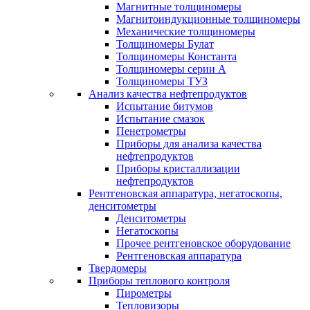
Магнитные толщиномеры
Магнитоиндукционные толщиномеры
Механические толщиномеры
Толщиномеры Булат
Толщиномеры Константа
Толщиномеры серии А
Толщиномеры ТУЗ
Анализ качества нефтепродуктов
Испытание битумов
Испытание смазок
Пенетрометры
Приборы для анализа качества
нефтепродуктов
Приборы кристаллизации
нефтепродуктов
Рентгеновская аппаратура, негатоскопы,
денситометры
Денситометры
Негатоскопы
Прочее рентгеновское оборудование
Рентгеновская аппаратура
Твердомеры
Приборы теплового контроля
Пирометры
Тепловизоры