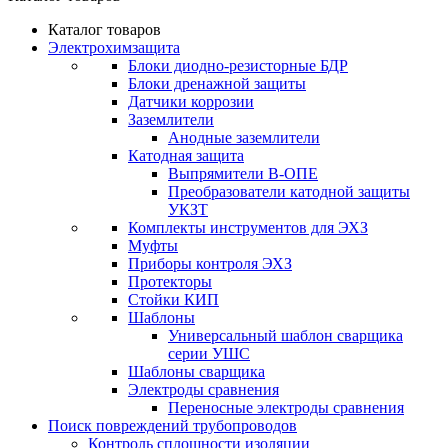
Каталог товаров
Электрохимзащита
Блоки диодно-резисторные БДР
Блоки дренажной защиты
Датчики коррозии
Заземлители
Анодные заземлители
Катодная защита
Выпрямители В-ОПЕ
Преобразователи катодной защиты
УКЗТ
Комплекты инструментов для ЭХЗ
Муфты
Приборы контроля ЭХЗ
Протекторы
Стойки КИП
Шаблоны
Универсальный шаблон сварщика
серии УШС
Шаблоны сварщика
Электроды сравнения
Переносные электроды сравнения
Поиск повреждений трубопроводов
Контроль сплошности изоляции