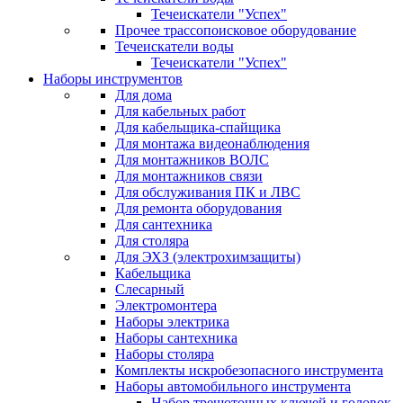
Течеискатели "Успех"
Прочее трассопоисковое оборудование
Течеискатели воды
Течеискатели "Успех"
Наборы инструментов
Для дома
Для кабельных работ
Для кабельщика-спайщика
Для монтажа видеонаблюдения
Для монтажников ВОЛС
Для монтажников связи
Для обслуживания ПК и ЛВС
Для ремонта оборудования
Для сантехника
Для столяра
Для ЭХЗ (электрохимзащиты)
Кабельщика
Слесарный
Электромонтера
Наборы электрика
Наборы сантехника
Наборы столяра
Комплекты искробезопасного инструмента
Наборы автомобильного инструмента
Набор трещоточных ключей и головок