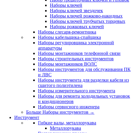
Наборы ключей
Наборы ключей звездочек
Наборы ключей рожково-накидных
Наборы ключей трубчатых торцевых
Наборы рожковых ключей
Наборы слесаря-ремонтника
Наборы кабельщика-спайщика
Наборы регулировщика электронной
аппаратуры
Наборы монтажников телефонной связи
Наборы строительных инструментов
Наборы монтажников ВОЛС
Наборы инструментов для обслуживания ПК
и ЛВС
Наборы инструмента для разделки кабеля из
сшитого полиэтилена
Наборы измерительного инструмента
Наборы для ремонта холодильных установок
и кондиционеров
Наборы сервисного инженера
Больше Наборы инструментов
→
Инструмент
Гибкие валы, металлорукава
Металлорукава