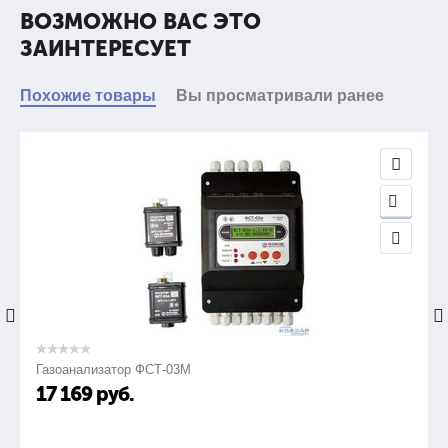
ВОЗМОЖНО ВАС ЭТО
ЗАИНТЕРЕСУЕТ
при проверке катушек распределённых обмоток,
уложенных в пазы, на наличие междувитковых
замыканий и плохого качества междувитковой
Похожие товары
Вы просматривали ранее
изоляции
ток в проверяемой катушке
при проверке катушек сосредоточенных обмоток на
наличие междувитковых замыканий
коэффициент различия напряжений на катушках (Кр)
Газоанализатор ФСТ-03М
2.
17 169
руб.