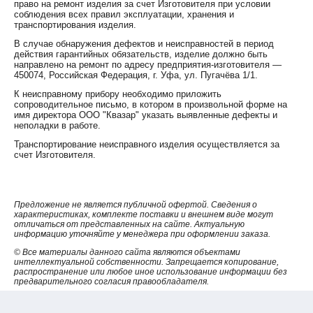
при проверке состояния междувитковой изоляции и цепей
право на ремонт изделия за счет Изготовителя при условии
соблюдения всех правил эксплуатации, хранения и
катушек индуктируется импульсная ЭДС в проверяемой
транспортирования изделия.
катушке. В случае наличия в последней КЗ витков
происходит регистрация импульса магнитного поля от тока
В случае обнаружения дефектов и неисправностей в период
действия гарантийных обязательств, изделие должно быть
короткого замыкания, протекающего по ним
направлено на ремонт по адресу предприятия-изготовителя —
при проверке катушек сосредоточенных обмоток на наличие
450074, Российская Федерация, г. Уфа, ул. Пугачёва 1/1.
междувитковых замыканий принцип работы индикатора
К неисправному прибору необходимо приложить
базируется на сравнении интегральных оценок качества
сопроводительное письмо, в котором в произвольной форме на
имульсов напряжения на катушках
имя директора ООО "Квазар" указать выявленные дефекты и
неполадки в работе.
при проверке состояния изоляции обмоток относительно
корпуса машины и между обмотками подается на обмотку
Транспортирование неисправного изделия осуществляется за
счет Изготовителя.
напряжение постоянного тока, определяется сопротивление
изоляции и сравнивается с пороговым значением (0,5 МОм).
Предложение не является публичной офертой. Сведения о
Технические характеристики
характеристиках, комплекте поставки и внешнем виде могут
отличаться от представленных на сайте. Актуальную
информацию уточняйте у менеджера при оформлении заказа.
© Все материалы данного сайта являются объектами
1.
интеллектуальной собственности. Запрещается копирование,
распространение или любое иное использование информации без
предварительного согласия правообладателя.
Контролируемые параметры: