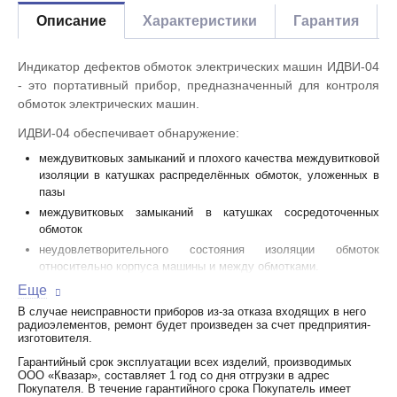
Описание
Характеристики
Гарантия
Индикатор дефектов обмоток электрических машин ИДВИ-04
- это портативный прибор, предназначенный для контроля
обмоток электрических машин.
ИДВИ-04 обеспечивает обнаружение:
междувитковых замыканий и плохого качества междувитковой
изоляции в катушках распределённых обмоток, уложенных в
пазы
междувитковых замыканий в катушках сосредоточенных
обмоток
неудовлетворительного состояния изоляции обмоток
относительно корпуса машины и между обмотками.
Еще
ИДВИ-04 позволяет выявить дефекты обмоток электрической
машины напряжением до 1000 В (кроме обмоток с
В случае неисправности приборов из-за отказа входящих в него
радиоэлементов, ремонт будет произведен за счет предприятия-
уравнительными соединениями). Минимальная длина
изготовителя.
пакета жестей проверяемой машины – 45 мм.
Гарантийный срок эксплуатации всех изделий, производимых
Принцип работы индикатора:
ООО «Квазар», составляет 1 год со дня отгрузки в адрес
Покупателя. В течение гарантийного срока Покупатель имеет