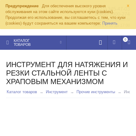
×
Предупреждение
Для обеспечения высокого уровня
+7 (727) 345-47-03
обслуживания на этом сайте используются куки (cookies).
8-800-1000-274
Продолжая его использование, вы соглашаетесь с тем, что куки
kvazar91@yandex.ru
(cookies) будут сохраняться на вашем компьютере:
Принять
Пн-пт с 8:00 до 17:00
0
КАТАЛОГ
ТОВАРОВ
ИНСТРУМЕНТ ДЛЯ НАТЯЖЕНИЯ И
РЕЗКИ СТАЛЬНОЙ ЛЕНТЫ С
ХРАПОВЫМ МЕХАНИЗМОМ
Каталог товаров
Инструмент
Прочие инструменты
Инстр