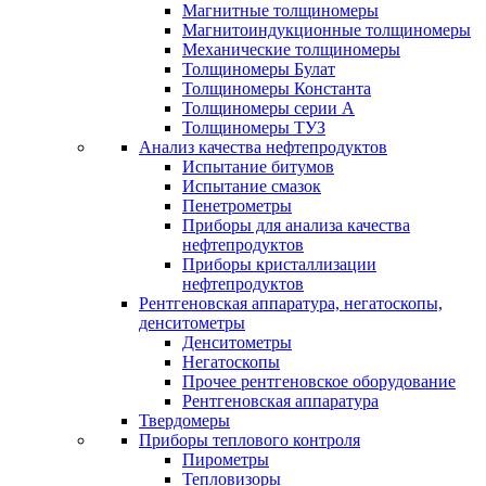
Магнитные толщиномеры
Магнитоиндукционные толщиномеры
Механические толщиномеры
Толщиномеры Булат
Толщиномеры Константа
Толщиномеры серии А
Толщиномеры ТУЗ
Анализ качества нефтепродуктов
Испытание битумов
Испытание смазок
Пенетрометры
Приборы для анализа качества
нефтепродуктов
Приборы кристаллизации
нефтепродуктов
Рентгеновская аппаратура, негатоскопы,
денситометры
Денситометры
Негатоскопы
Прочее рентгеновское оборудование
Рентгеновская аппаратура
Твердомеры
Приборы теплового контроля
Пирометры
Тепловизоры