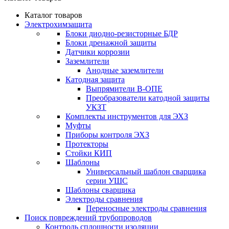
Каталог товаров
Электрохимзащита
Блоки диодно-резисторные БДР
Блоки дренажной защиты
Датчики коррозии
Заземлители
Анодные заземлители
Катодная защита
Выпрямители В-ОПЕ
Преобразователи катодной защиты
УКЗТ
Комплекты инструментов для ЭХЗ
Муфты
Приборы контроля ЭХЗ
Протекторы
Стойки КИП
Шаблоны
Универсальный шаблон сварщика
серии УШС
Шаблоны сварщика
Электроды сравнения
Переносные электроды сравнения
Поиск повреждений трубопроводов
Контроль сплошности изоляции