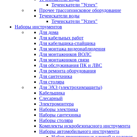
Течеискатели "Успех"
Прочее трассопоисковое оборудование
Течеискатели воды
Течеискатели "Успех"
Наборы инструментов
Для дома
Для кабельных работ
Для кабельщика-спайщика
Для монтажа видеонаблюдения
Для монтажников ВОЛС
Для монтажников связи
Для обслуживания ПК и ЛВС
Для ремонта оборудования
Для сантехника
Для столяра
Для ЭХЗ (электрохимзащиты)
Кабельщика
Слесарный
Электромонтера
Наборы электрика
Наборы сантехника
Наборы столяра
Комплекты искробезопасного инструмента
Наборы автомобильного инструмента
Набор трещоточных ключей и головок