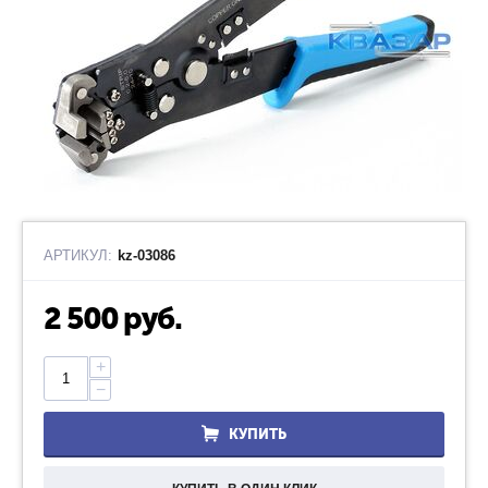
АРТИКУЛ:
kz-03086
2 500
руб.
+
−
КУПИТЬ