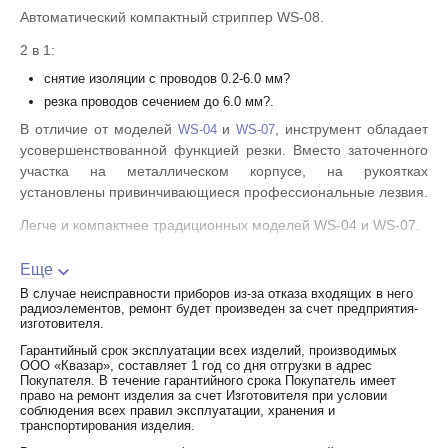
Автоматический компактный стриппер WS-08.
2 в 1:
снятие изоляции с проводов 0.2-6.0 мм?
резка проводов сечением до 6.0 мм?.
В отличие от моделей
и
, инструмент обладает
WS-04
WS-07
усовершенствованной функцией резки. Вместо заточенного
участка на металлическом корпусе, на рукоятках
установлены привинчивающиеся профессиональные лезвия.
Легче и компактнее традиционных моделей WS-04 и WS-07.
Металлическая рамка корпуса.
Еще
Нескользящие двухкомпонентные рукоятки со вставками из
В случае неисправности приборов из-за отказа входящих в него
радиоэлементов, ремонт будет произведен за счет предприятия-
мягкой термопластрезины.
изготовителя.
Две встроенные возвратные пружины.
Гарантийный срок эксплуатации всех изделий, производимых
ООО «Квазар», составляет 1 год со дня отгрузки в адрес
Вес: 245 г.
Покупателя. В течение гарантийного срока Покупатель имеет
право на ремонт изделия за счет Изготовителя при условии
Длина: 195 мм.
соблюдения всех правил эксплуатации, хранения и
транспортирования изделия.