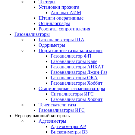
Тестеры
Установки прожига
Аппарат АИМ
Штанги оперативные
Осциллографы
Реостаты сопротивления
Газоанализаторы
Газоанализаторы ПГА
Одориметры
Портативные газоанализаторы
Газоанализатор ФП
Газоанализаторы Kane
Газоанализаторы АНКАТ
Газоанализаторы Джин-Газ
Газоанализаторы ОКА
Газоанализаторы Хоббит
Стационарные газоанализаторы
Сигнализаторы ИГС
Газоанализаторы Хоббит
Течеискатели газа
Газоанализаторы ИГС
Неразрушающий контроль
Адгезиметры
Адгезиметры АР
Вискозиметры ВЗ