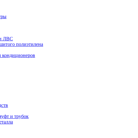
уры
 и ЛВС
сшитого полиэтилена
и кондиционеров
дств
уфт и трубок
еталла