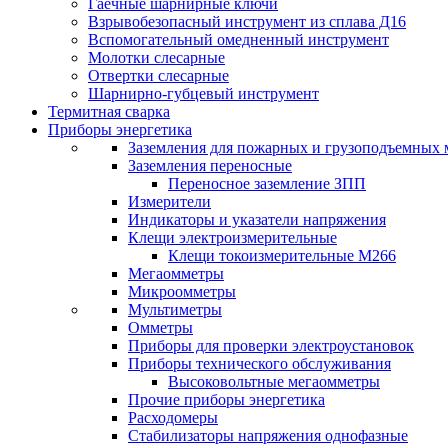
Гаечные шарнирные ключи
Взрывобезопасный инструмент из сплава Д16
Вспомогательный омедненный инструмент
Молотки слесарные
Отвертки слесарные
Шарнирно-губцевый инструмент
Термитная сварка
Приборы энергетика
Заземления для пожарных и грузоподъемных
Заземления переносные
Переносное заземление ЗПП
Измерители
Индикаторы и указатели напряжения
Клещи электроизмерительные
Клещи токоизмерительные М266
Мегаомметры
Микроомметры
Мультиметры
Омметры
Приборы для проверки электроустановок
Приборы технического обслуживания
Высоковольтные мегаомметры
Прочие приборы энергетика
Расходомеры
Стабилизаторы напряжения однофазные