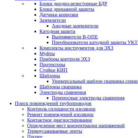
Блоки диодно-резисторные БДР
Блоки дренажной защиты
Датчики коррозии
Заземлители
Анодные заземлители
Катодная защита
Выпрямители В-ОПЕ
Преобразователи катодной защиты УКЗ
Комплекты инструментов для ЭХЗ
Муфты
Приборы контроля ЭХЗ
Протекторы
Стойки КИП
Шаблоны
Универсальный шаблон сварщика сери
Шаблоны сварщика
Электроды сравнения
Переносные электроды сравнения
Поиск повреждений трубопроводов
Контроль сплошности изоляции
Ремонт повреждений изоляции
Контактное диагностирование
Определение мест концентрации напряжений
Термоусаживаемые ленты
Прочее