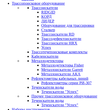
Трассопоисковое оборудование
Трассоискатели
RIDGID
КОРД
ЛИДЕР
Оборудование для трассировки
Сталкер
Трасcоискатели RD
Трассодефектоискатели
Трассоискатели HRX
Успех
Трассотечепоисковые комплекты
Кабелеискатели
Металлодетекторы
Металлодетекторы Fisher
Металлоискатели Garrett
Металлоискатели АКА
Рефлектометры кабельных линий
Рефлектометры серии РИ-307
Течеискатели воды
Течеискатели "Успех"
Прочее трассопоисковое оборудование
Течеискатели воды
Течеискатели "Успех"
Наборы инструментов