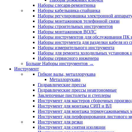
Наборы слесаря-ремонтника
Наборы кабельщика-спайщика
Наборы регулировщика электронной аппарат
Наборы монтажников телефонной связи
Наборы строительных инструментов
Наборы монтажников ВОЛС
Наборы инструментов для обслуживания ПК
Наборы инструмента для разделки кабеля из 
Наборы измерительного инструмента
Наборы для ремонта холодильных установок 
Наборы сервисного инженера
Больше Наборы инструментов
→
Инструмент
Гибкие валы, металлорукава
Металлорукава
Гидравлические прессы
Гидравлические прессы неавтономные
Заклепочные пистолеты и степлеры
Инструмент для мастеров сборочных произво
Инструмент для монтажа СИП и ВЛ
Инструмент для монтажа термоусаживаемых м
Инструмент для перфорирования листового м
Инструмент для резки
Инструмент для снятия изоляции