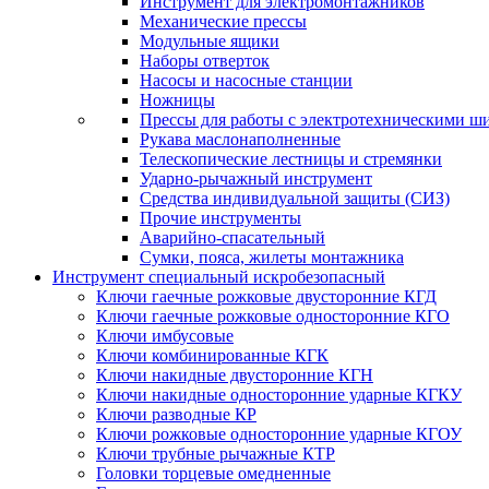
Инструмент для электромонтажников
Механические прессы
Модульные ящики
Наборы отверток
Насосы и насосные станции
Ножницы
Прессы для работы с электротехническими ш
Рукава маслонаполненные
Телескопические лестницы и стремянки
Ударно-рычажный инструмент
Средства индивидуальной защиты (СИЗ)
Прочие инструменты
Аварийно-спасательный
Сумки, пояса, жилеты монтажника
Инструмент специальный искробезопасный
Ключи гаечные рожковые двусторонние КГД
Ключи гаечные рожковые односторонние КГО
Ключи имбусовые
Ключи комбинированные КГК
Ключи накидные двусторонние КГН
Ключи накидные односторонние ударные КГКУ
Ключи разводные КР
Ключи рожковые односторонние ударные КГОУ
Ключи трубные рычажные КТР
Головки торцевые омедненные