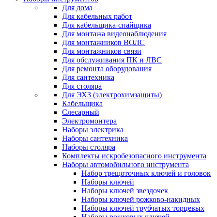
Для дома
Для кабельных работ
Для кабельщика-спайщика
Для монтажа видеонаблюдения
Для монтажников ВОЛС
Для монтажников связи
Для обслуживания ПК и ЛВС
Для ремонта оборудования
Для сантехника
Для столяра
Для ЭХЗ (электрохимзащиты)
Кабельщика
Слесарный
Электромонтера
Наборы электрика
Наборы сантехника
Наборы столяра
Комплекты искробезопасного инструмента
Наборы автомобильного инструмента
Набор трещоточных ключей и головок
Наборы ключей
Наборы ключей звездочек
Наборы ключей рожково-накидных
Наборы ключей трубчатых торцевых
Наборы рожковых ключей