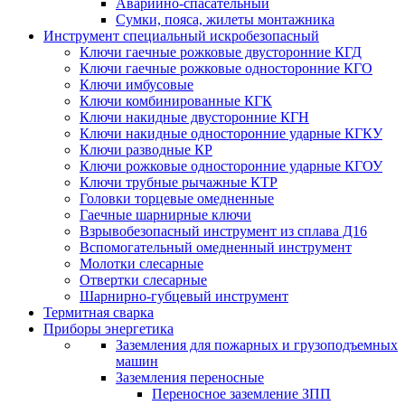
Аварийно-спасательный
Сумки, пояса, жилеты монтажника
Инструмент специальный искробезопасный
Ключи гаечные рожковые двусторонние КГД
Ключи гаечные рожковые односторонние КГО
Ключи имбусовые
Ключи комбинированные КГК
Ключи накидные двусторонние КГН
Ключи накидные односторонние ударные КГКУ
Ключи разводные КР
Ключи рожковые односторонние ударные КГОУ
Ключи трубные рычажные КТР
Головки торцевые омедненные
Гаечные шарнирные ключи
Взрывобезопасный инструмент из сплава Д16
Вспомогательный омедненный инструмент
Молотки слесарные
Отвертки слесарные
Шарнирно-губцевый инструмент
Термитная сварка
Приборы энергетика
Заземления для пожарных и грузоподъемных
машин
Заземления переносные
Переносное заземление ЗПП