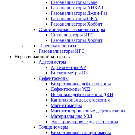
Газоанализаторы Kane
Газоанализаторы АНКАТ
Газоанализаторы Джин-Газ
Газоанализаторы ОКА
Газоанализаторы Хоббит
Стационарные газоанализаторы
Сигнализаторы ИГС
Газоанализаторы Хоббит
Течеискатели газа
Газоанализаторы ИГС
Неразрушающий контроль
Адгезиметры
Адгезиметры АР
Вискозиметры ВЗ
Дефектоскопы
Вихретоковые дефектоскопы
Дефектоскопы УД2
Искровые дефектоскопы ДКИ
Капиллярная дефектоскопия
Магнитометры
Магнитопорошковые дефектоскопы
Материалы для УЗД
Электроискровые дефектоскопы
Толщиномеры
Вихретоковые толщиномеры