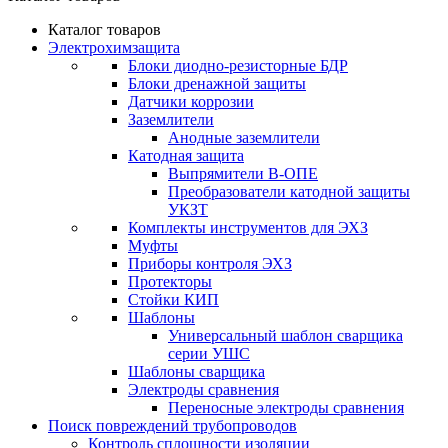
Каталог товаров
Электрохимзащита
Блоки диодно-резисторные БДР
Блоки дренажной защиты
Датчики коррозии
Заземлители
Анодные заземлители
Катодная защита
Выпрямители В-ОПЕ
Преобразователи катодной защиты
УКЗТ
Комплекты инструментов для ЭХЗ
Муфты
Приборы контроля ЭХЗ
Протекторы
Стойки КИП
Шаблоны
Универсальный шаблон сварщика
серии УШС
Шаблоны сварщика
Электроды сравнения
Переносные электроды сравнения
Поиск повреждений трубопроводов
Контроль сплошности изоляции