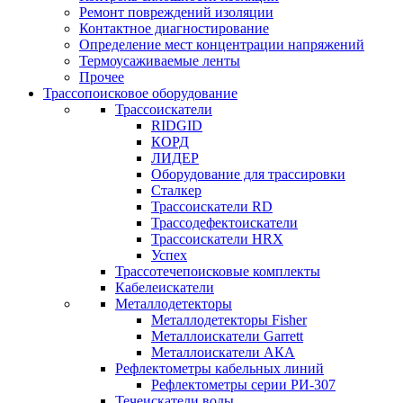
Ремонт повреждений изоляции
Контактное диагностирование
Определение мест концентрации напряжений
Термоусаживаемые ленты
Прочее
Трассопоисковое оборудование
Трассоискатели
RIDGID
КОРД
ЛИДЕР
Оборудование для трассировки
Сталкер
Трасcоискатели RD
Трассодефектоискатели
Трассоискатели HRX
Успех
Трассотечепоисковые комплекты
Кабелеискатели
Металлодетекторы
Металлодетекторы Fisher
Металлоискатели Garrett
Металлоискатели АКА
Рефлектометры кабельных линий
Рефлектометры серии РИ-307
Течеискатели воды