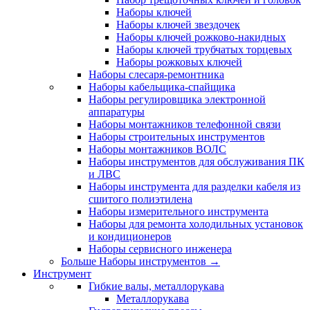
Наборы ключей
Наборы ключей звездочек
Наборы ключей рожково-накидных
Наборы ключей трубчатых торцевых
Наборы рожковых ключей
Наборы слесаря-ремонтника
Наборы кабельщика-спайщика
Наборы регулировщика электронной
аппаратуры
Наборы монтажников телефонной связи
Наборы строительных инструментов
Наборы монтажников ВОЛС
Наборы инструментов для обслуживания ПК
и ЛВС
Наборы инструмента для разделки кабеля из
сшитого полиэтилена
Наборы измерительного инструмента
Наборы для ремонта холодильных установок
и кондиционеров
Наборы сервисного инженера
Больше Наборы инструментов
→
Инструмент
Гибкие валы, металлорукава
Металлорукава