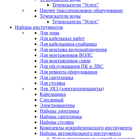
Течеискатели "Успех"
Прочее трассопоисковое оборудование
Течеискатели воды
Течеискатели "Успех"
Наборы инструментов
Для дома
Для кабельных работ
Для кабельщика-спайщика
Для монтажа видеонаблюдения
Для монтажников ВОЛС
Для монтажников связи
Для обслуживания ПК и ЛВС
Для ремонта оборудования
Для сантехника
Для столяра
Для ЭХЗ (электрохимзащиты)
Кабельщика
Слесарный
Электромонтера
Наборы электрика
Наборы сантехника
Наборы столяра
Комплекты искробезопасного инструмента
Наборы автомобильного инструмента
Набор трещоточных ключей и головок