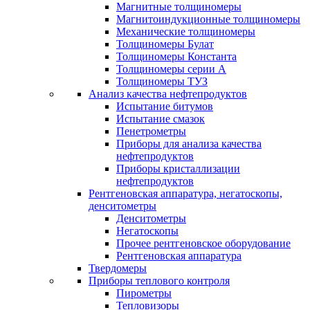
Магнитные толщиномеры
Магнитоиндукционные толщиномеры
Механические толщиномеры
Толщиномеры Булат
Толщиномеры Константа
Толщиномеры серии А
Толщиномеры ТУЗ
Анализ качества нефтепродуктов
Испытание битумов
Испытание смазок
Пенетрометры
Приборы для анализа качества
нефтепродуктов
Приборы кристаллизации
нефтепродуктов
Рентгеновская аппаратура, негатоскопы,
денситометры
Денситометры
Негатоскопы
Прочее рентгеновское оборудование
Рентгеновская аппаратура
Твердомеры
Приборы теплового контроля
Пирометры
Тепловизоры