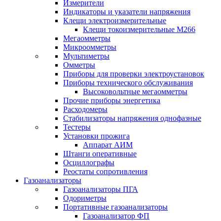
Измерители
Индикаторы и указатели напряжения
Клещи электроизмерительные
Клещи токоизмерительные М266
Мегаомметры
Микроомметры
Мультиметры
Омметры
Приборы для проверки электроустановок
Приборы технического обслуживания
Высоковольтные мегаомметры
Прочие приборы энергетика
Расходомеры
Стабилизаторы напряжения однофазные
Тестеры
Установки прожига
Аппарат АИМ
Штанги оперативные
Осциллографы
Реостаты сопротивления
Газоанализаторы
Газоанализаторы ПГА
Одориметры
Портативные газоанализаторы
Газоанализатор ФП