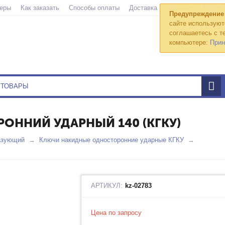
еры
Как заказать
Способы оплаты
Доставка
Гарантии
Полити
Предупреждение
сайте используют
соглашаетесь с те
компьютере:
Прин
ННИЙ УДАРНЫЙ 140 (КГКУ)
азующий
Ключи накидные односторонние ударные КГКУ
АРТИКУЛ:
kz-02783
Цена по запросу