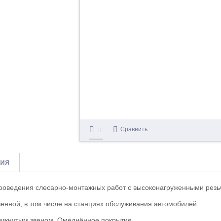
Сравнить
тия
проведения слесарно-монтажных работ с высоконагруженными рез
твенной, в том числе на станциях обслуживания автомобилей.
амкнутым звеном. Омеднённое покрытие.