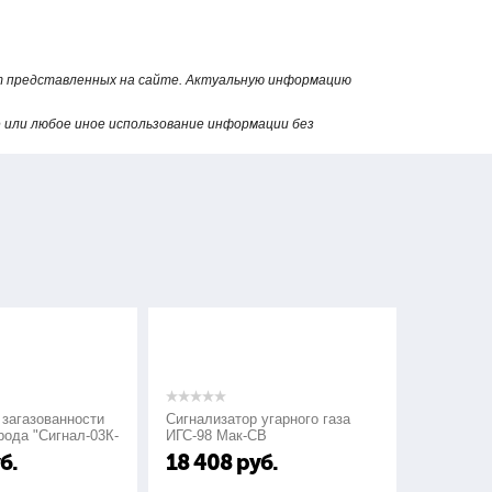
от представленных на сайте. Актуальную информацию
или любое иное использование информации без
зованности
Сигнализатор угарного газа
Сигнализаторы 
"Сигнал-03К-
ИГС-98 Мак-СВ
СГГ-6М
18 408
руб.
24 000
ру