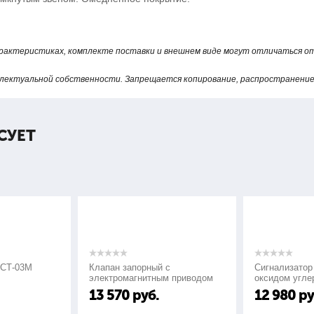
арактеристиках, комплекте поставки и внешнем виде могут отличаться 
лектуальной собственности. Запрещается копирование, распространение 
СУЕТ
3М
Клапан запорный с
Сигнализатор зага
электромагнитным приводом
оксидом углерода 
КЗМЭФ
СО"
13 570
руб.
12 980
руб.