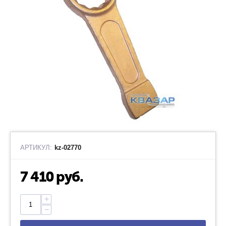
АРТИКУЛ:
kz-02770
7 410
руб.
+
−