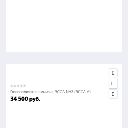
Газоанализатор аммиака ЭССА-NH3 (ЭССА-А)
34 500
руб.