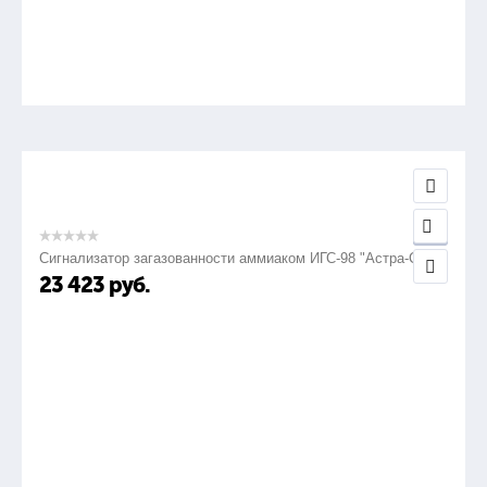
Сигнализатор загазованности аммиаком ИГС-98 "Астра-СВ"
23 423
руб.