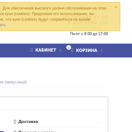
×
ка возврата
Проверка подлинности
Статьи
Контакты
Для обеспечения высокого уровня обслуживания на этом
ся куки (cookies). Продолжая его использование, вы
+7 (727) 345-47-03
м, что куки (cookies) будут сохраняться на вашем
8-800-1000-274
ять
kvazar91@yandex.ru
Пн-пт с 8:00 до 17:00
0
КАБИНЕТ
КОРЗИНА
мм (имбусовый)
Доставка