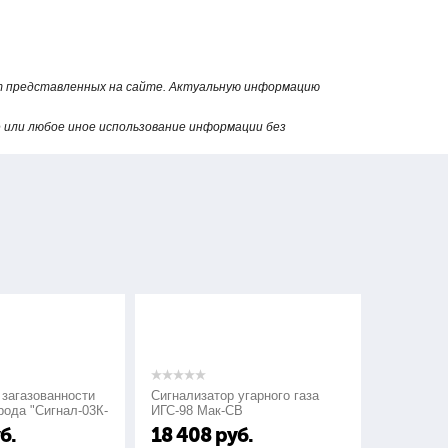
от представленных на сайте. Актуальную информацию
или любое иное использование информации без
 загазованности
Сигнализатор угарного газа
Сигнализа
рода "Сигнал-03К-
ИГС-98 Мак-СВ
СГГ-6М
б.
18 408
руб.
24 00