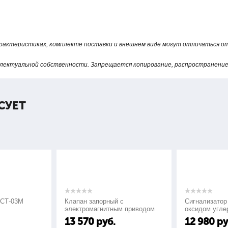
арактеристиках, комплекте поставки и внешнем виде могут отличаться 
лектуальной собственности. Запрещается копирование, распространение 
СУЕТ
ФСТ-03М
Клапан запорный с
Сигнализатор
электромагнитным приводом
оксидом угле
КЗМЭФ
СО"
13 570
руб.
12 980
ру