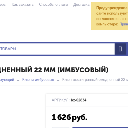
еры
Как заказать
Способы оплаты
Доставка
Гарантии
Полити
Предупреждение
сайте используют
соглашаетесь с те
компьютере:
Прин
НЕННЫЙ 22 ММ (ИМБУСОВЫЙ)
азующий
Ключи имбусовые
Ключ шестигранный омедненный 22 
АРТИКУЛ:
kz-02834
1 626
руб.