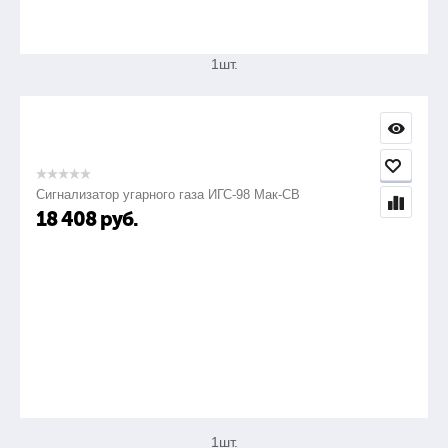
Изолента
1шт.
19.
Шаблон сварщика УШС-2
Сигнализатор угарного газа ИГС-98 Мак-СВ
18 408
руб.
1шт.
20.
Шаблон сварщика УШС-3
1шт.