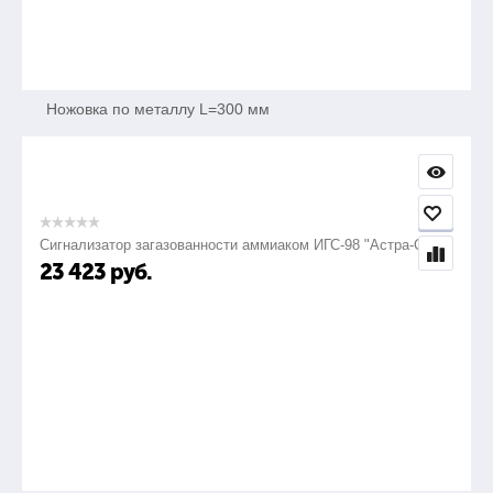
28.
Ножовка по металлу L=300 мм
1шт.
Сигнализатор загазованности аммиаком ИГС-98 "Астра-СВ"
29.
23 423
руб.
Полотно ножовочное ручное 300 мм
5шт.
30.