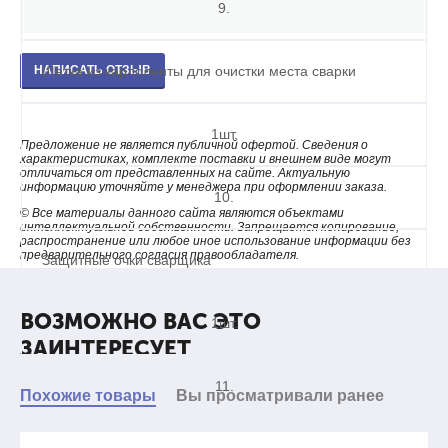
9.
НАПИСАТЬ ОТЗЫВ
Щетка из кардоленты для очистки места сварки
1шт.
Предложение не является публичной офертой. Сведения о
характеристиках, комплекте поставки и внешнем виде могут
отличаться от представленных на сайте. Актуальную
информацию уточняйте у менеджера при оформлении заказа.
10.
© Все материалы данного сайта являются объектами
интеллектуальной собственности. Запрещается копирование,
распространение или любое иное использование информации без
предварительного согласия правообладателя.
Защитные очки сварщика
ВОЗМОЖНО ВАС ЭТО
1шт.
ЗАИНТЕРЕСУЕТ
11.
Похожие товары
Вы просматривали ранее