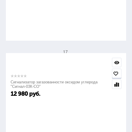
Отвертка шлицевая 8 мм
1шт.
17.
Ключ гаечный торцевой изогнутый двусторонний
12х13 оцинкованный
Сигнализатор загазованности оксидом углерода
"Сигнал-03К-СО"
12 980
руб.
1шт.
18.