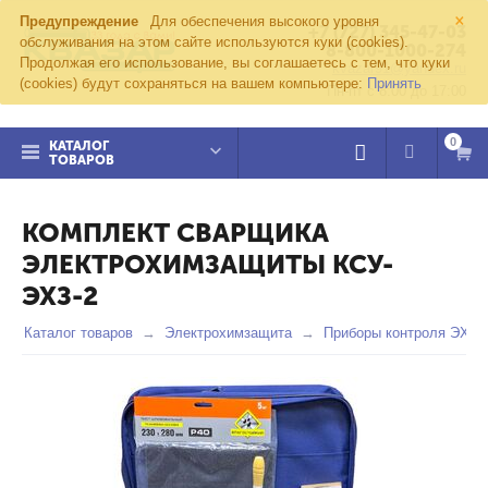
×
Предупреждение
Для обеспечения высокого уровня
+7 (727) 345-47-03
обслуживания на этом сайте используются куки (cookies).
8-800-1000-274
Продолжая его использование, вы соглашаетесь с тем, что куки
kvazar91@yandex.ru
(cookies) будут сохраняться на вашем компьютере:
Принять
Пн-пт с 8:00 до 17:00
0
КАТАЛОГ
ТОВАРОВ
КОМПЛЕКТ СВАРЩИКА
ЭЛЕКТРОХИМЗАЩИТЫ КСУ-
ЭХЗ-2
Каталог товаров
Электрохимзащита
Приборы контроля ЭХЗ