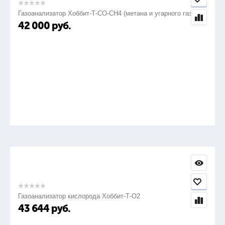
Газоанализатор Хоббит-Т-СО-СН4 (метана и угарного газа)
42 000
руб.
Фонарь светодиодный налоб.
1шт.
24.
Напильник плоский 250 №2
1шт.
25.
Газоанализатор кислорода Хоббит-Т-О2
43 644
руб.
Напильник плоский 250 №3