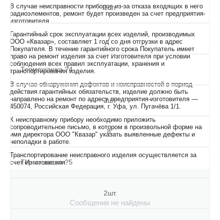
В случае неисправности приборов из-за отказа входящих в него
1шт.
радиоэлементов, ремонт будет произведен за счет предприятия-
изготовителя.
Гарантийный срок эксплуатации всех изделий, производимых
7.
ООО «Квазар», составляет 1 год со дня отгрузки в адрес
Покупателя. В течение гарантийного срока Покупатель имеет
право на ремонт изделия за счет Изготовителя при условии
соблюдения всех правил эксплуатации, хранения и
Термошашка ?4
транспортирования изделия.
В случае обнаружения дефектов и неисправностей в период
действия гарантийных обязательств, изделие должно быть
направлено на ремонт по адресу предприятия-изготовителя —
2шт.
450074, Российская Федерация, г. Уфа, ул. Пугачёва 1/1.
К неисправному прибору необходимо приложить
сопроводительное письмо, в котором в произвольной форме на
8.
имя директора ООО "Квазар" указать выявленные дефекты и
неполадки в работе.
Транспортирование неисправного изделия осуществляется за
Термошашка ?5
счет Изготовителя.
2шт.
Сообщения не найдены