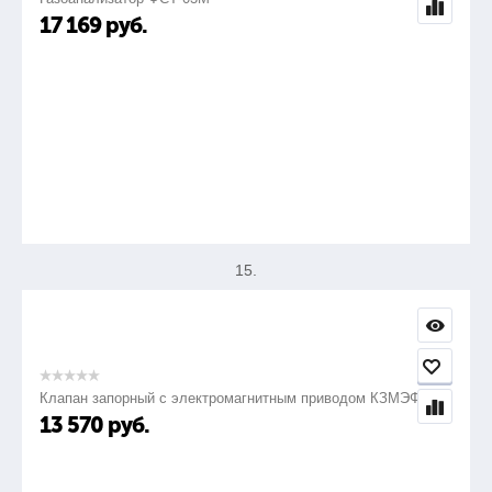
17 169
руб.
14.
Плоскогубцы L=200 мм изолированные до 1000В
1шт.
15.
Тонкогубцы L=160 мм изолированные до 1000В
Клапан запорный с электромагнитным приводом КЗМЭФ
1шт.
13 570
руб.
16.