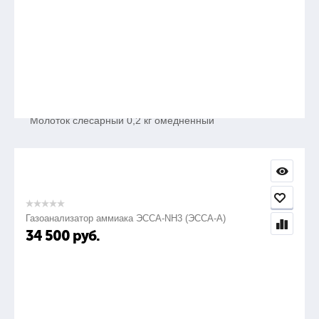
1шт.
26.
Молоток слесарный 0,2 кг омедненный
1шт.
27.
Газоанализатор аммиака ЭССА-NH3 (ЭССА-А)
34 500
руб.
Зубило омедненное L=160 мм
1шт.