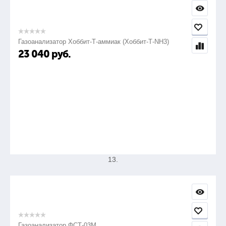
Кисть филенчатая круглая
2шт.
Газоанализатор Хоббит-Т-аммиак (Хоббит-Т-NH3)
23 040
руб.
12.
Нож с выдвиж. сегмент. лезвием, 18 мм
1шт.
13.
Лупа с подсветкой
1шт.
Газоанализатор ФСТ-03М