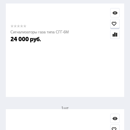
21.
Сигнализаторы газа типа СГГ-6М
Линейка металлическая Л-300
24 000
руб.
1шт.
22.
Маркер по металлу белый
1шт.
23.