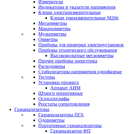
Измерители
Индикаторы и указатели напряжения
Клещи электроизмерительные
Клещи токоизмерительные М266
Мегаомметры
Микроомметры
Мультиметры
Омметры
Приборы для проверки электроустановок
Приборы технического обслуживания
Высоковольтные мегаомметры
Прочие приборы энергетика
Расходомеры
Стабилизаторы напряжения однофазные
Тестеры
Установки прожига
Аппарат АИМ
Штанги оперативные
Осциллографы
Реостаты сопротивления
Газоанализаторы
Газоанализаторы ПГА
Одориметры
Портативные газоанализаторы
Газоанализатор ФП