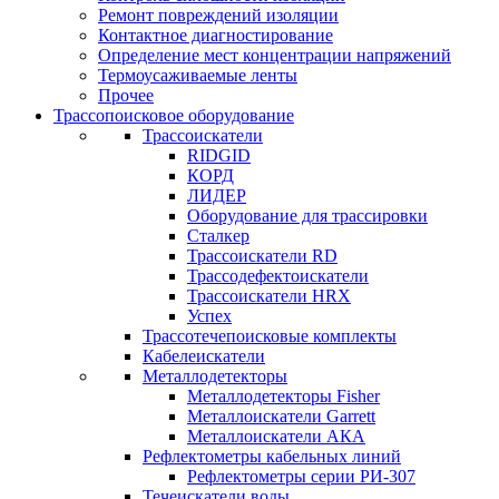
Ремонт повреждений изоляции
Контактное диагностирование
Определение мест концентрации напряжений
Термоусаживаемые ленты
Прочее
Трассопоисковое оборудование
Трассоискатели
RIDGID
КОРД
ЛИДЕР
Оборудование для трассировки
Сталкер
Трасcоискатели RD
Трассодефектоискатели
Трассоискатели HRX
Успех
Трассотечепоисковые комплекты
Кабелеискатели
Металлодетекторы
Металлодетекторы Fisher
Металлоискатели Garrett
Металлоискатели АКА
Рефлектометры кабельных линий
Рефлектометры серии РИ-307
Течеискатели воды