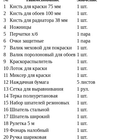
1
Кисть для краски 75 мм
1 шт.
2
Кисть для обоев 100 мм
1 шт.
3
Кисть для радиатора 38 мм
1 шт.
4
Ножницы
1 шт.
5
Перчатки х/б
1 пара
6
Очки защитные
1 пара
7
Валик меховой для покраски
1 шт.
8
Валик поролоновый для обоев
1 шт.
9
Краскораспылитель
1 шт.
10
Лоток для краски
1 шт.
11
Миксер для краски
1 шт.
12
Наждачная бумага
5 листов
13
Сетка для выравнивания
1 рул.
14
Терка полиуретановая
1 шт.
15
Набор шпателей резиновых
1 шт.
16
Шпатель стальной
1 шт.
17
Шпатель широкий
1 шт.
18
Рулетка 5 м
1 шт.
19
Фонарь налобный
1 шт.
20
Ручка шариковая
1 шт.