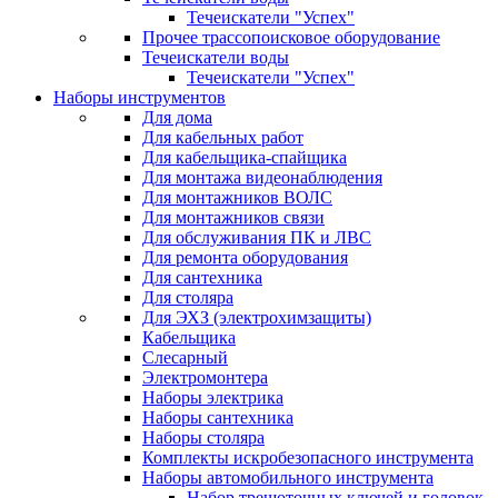
Течеискатели "Успех"
Прочее трассопоисковое оборудование
Течеискатели воды
Течеискатели "Успех"
Наборы инструментов
Для дома
Для кабельных работ
Для кабельщика-спайщика
Для монтажа видеонаблюдения
Для монтажников ВОЛС
Для монтажников связи
Для обслуживания ПК и ЛВС
Для ремонта оборудования
Для сантехника
Для столяра
Для ЭХЗ (электрохимзащиты)
Кабельщика
Слесарный
Электромонтера
Наборы электрика
Наборы сантехника
Наборы столяра
Комплекты искробезопасного инструмента
Наборы автомобильного инструмента
Набор трещоточных ключей и головок