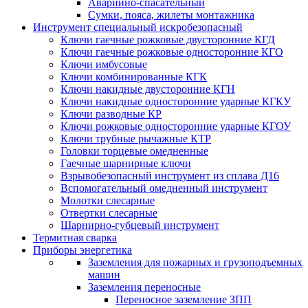
Аварийно-спасательный
Сумки, пояса, жилеты монтажника
Инструмент специальный искробезопасный
Ключи гаечные рожковые двусторонние КГД
Ключи гаечные рожковые односторонние КГО
Ключи имбусовые
Ключи комбинированные КГК
Ключи накидные двусторонние КГН
Ключи накидные односторонние ударные КГКУ
Ключи разводные КР
Ключи рожковые односторонние ударные КГОУ
Ключи трубные рычажные КТР
Головки торцевые омедненные
Гаечные шарнирные ключи
Взрывобезопасный инструмент из сплава Д16
Вспомогательный омедненный инструмент
Молотки слесарные
Отвертки слесарные
Шарнирно-губцевый инструмент
Термитная сварка
Приборы энергетика
Заземления для пожарных и грузоподъемных
машин
Заземления переносные
Переносное заземление ЗПП