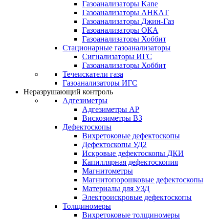
Газоанализаторы Kane
Газоанализаторы АНКАТ
Газоанализаторы Джин-Газ
Газоанализаторы ОКА
Газоанализаторы Хоббит
Стационарные газоанализаторы
Сигнализаторы ИГС
Газоанализаторы Хоббит
Течеискатели газа
Газоанализаторы ИГС
Неразрушающий контроль
Адгезиметры
Адгезиметры АР
Вискозиметры ВЗ
Дефектоскопы
Вихретоковые дефектоскопы
Дефектоскопы УД2
Искровые дефектоскопы ДКИ
Капиллярная дефектоскопия
Магнитометры
Магнитопорошковые дефектоскопы
Материалы для УЗД
Электроискровые дефектоскопы
Толщиномеры
Вихретоковые толщиномеры