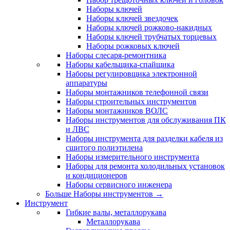
Наборы ключей
Наборы ключей звездочек
Наборы ключей рожково-накидных
Наборы ключей трубчатых торцевых
Наборы рожковых ключей
Наборы слесаря-ремонтника
Наборы кабельщика-спайщика
Наборы регулировщика электронной
аппаратуры
Наборы монтажников телефонной связи
Наборы строительных инструментов
Наборы монтажников ВОЛС
Наборы инструментов для обслуживания ПК
и ЛВС
Наборы инструмента для разделки кабеля из
сшитого полиэтилена
Наборы измерительного инструмента
Наборы для ремонта холодильных установок
и кондиционеров
Наборы сервисного инженера
Больше Наборы инструментов
→
Инструмент
Гибкие валы, металлорукава
Металлорукава