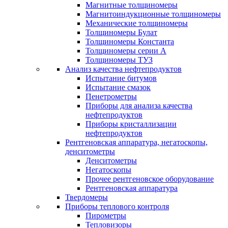
Магнитные толщиномеры
Магнитоиндукционные толщиномеры
Механические толщиномеры
Толщиномеры Булат
Толщиномеры Константа
Толщиномеры серии А
Толщиномеры ТУЗ
Анализ качества нефтепродуктов
Испытание битумов
Испытание смазок
Пенетрометры
Приборы для анализа качества
нефтепродуктов
Приборы кристаллизации
нефтепродуктов
Рентгеновская аппаратура, негатоскопы,
денситометры
Денситометры
Негатоскопы
Прочее рентгеновское оборудование
Рентгеновская аппаратура
Твердомеры
Приборы теплового контроля
Пирометры
Тепловизоры