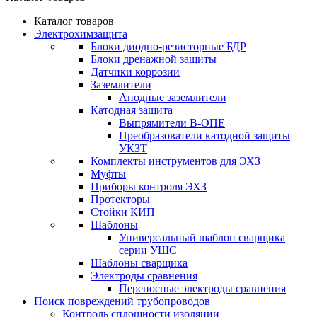
Каталог товаров
Электрохимзащита
Блоки диодно-резисторные БДР
Блоки дренажной защиты
Датчики коррозии
Заземлители
Анодные заземлители
Катодная защита
Выпрямители В-ОПЕ
Преобразователи катодной защиты
УКЗТ
Комплекты инструментов для ЭХЗ
Муфты
Приборы контроля ЭХЗ
Протекторы
Стойки КИП
Шаблоны
Универсальный шаблон сварщика
серии УШС
Шаблоны сварщика
Электроды сравнения
Переносные электроды сравнения
Поиск повреждений трубопроводов
Контроль сплошности изоляции