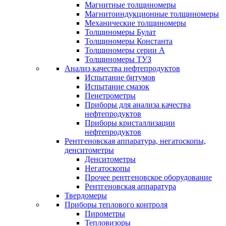
Магнитные толщиномеры
Магнитоиндукционные толщиномеры
Механические толщиномеры
Толщиномеры Булат
Толщиномеры Константа
Толщиномеры серии А
Толщиномеры ТУЗ
Анализ качества нефтепродуктов
Испытание битумов
Испытание смазок
Пенетрометры
Приборы для анализа качества
нефтепродуктов
Приборы кристаллизации
нефтепродуктов
Рентгеновская аппаратура, негатоскопы,
денситометры
Денситометры
Негатоскопы
Прочее рентгеновское оборудование
Рентгеновская аппаратура
Твердомеры
Приборы теплового контроля
Пирометры
Тепловизоры