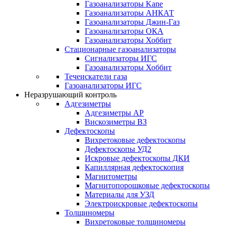
Газоанализаторы Kane
Газоанализаторы АНКАТ
Газоанализаторы Джин-Газ
Газоанализаторы ОКА
Газоанализаторы Хоббит
Стационарные газоанализаторы
Сигнализаторы ИГС
Газоанализаторы Хоббит
Течеискатели газа
Газоанализаторы ИГС
Неразрушающий контроль
Адгезиметры
Адгезиметры АР
Вискозиметры ВЗ
Дефектоскопы
Вихретоковые дефектоскопы
Дефектоскопы УД2
Искровые дефектоскопы ДКИ
Капиллярная дефектоскопия
Магнитометры
Магнитопорошковые дефектоскопы
Материалы для УЗД
Электроискровые дефектоскопы
Толщиномеры
Вихретоковые толщиномеры