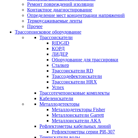
Ремонт повреждений изоляции
Контактное диагностирование
Определение мест концентрации напряжений
Термоусаживаемые ленты
Прочее
Трассопоисковое оборудование
Трассоискатели
RIDGID
КОРД
ЛИДЕР
Оборудование для трассировки
Сталкер
Трасcоискатели RD
Трассодефектоискатели
Трассоискатели HRX
Успех
Трассотечепоисковые комплекты
Кабелеискатели
Металлодетекторы
Металлодетекторы Fisher
Металлоискатели Garrett
Металлоискатели АКА
Рефлектометры кабельных линий
Рефлектометры серии РИ-307
Течеискатели воды