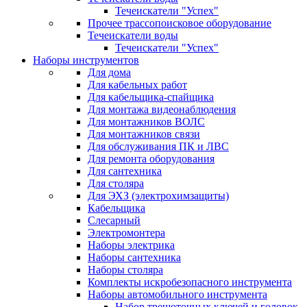
Течеискатели "Успех"
Прочее трассопоисковое оборудование
Течеискатели воды
Течеискатели "Успех"
Наборы инструментов
Для дома
Для кабельных работ
Для кабельщика-спайщика
Для монтажа видеонаблюдения
Для монтажников ВОЛС
Для монтажников связи
Для обслуживания ПК и ЛВС
Для ремонта оборудования
Для сантехника
Для столяра
Для ЭХЗ (электрохимзащиты)
Кабельщика
Слесарный
Электромонтера
Наборы электрика
Наборы сантехника
Наборы столяра
Комплекты искробезопасного инструмента
Наборы автомобильного инструмента
Набор трещоточных ключей и головок