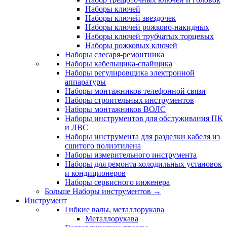
Наборы ключей
Наборы ключей звездочек
Наборы ключей рожково-накидных
Наборы ключей трубчатых торцевых
Наборы рожковых ключей
Наборы слесаря-ремонтника
Наборы кабельщика-спайщика
Наборы регулировщика электронной
аппаратуры
Наборы монтажников телефонной связи
Наборы строительных инструментов
Наборы монтажников ВОЛС
Наборы инструментов для обслуживания ПК
и ЛВС
Наборы инструмента для разделки кабеля из
сшитого полиэтилена
Наборы измерительного инструмента
Наборы для ремонта холодильных установок
и кондиционеров
Наборы сервисного инженера
Больше Наборы инструментов
→
Инструмент
Гибкие валы, металлорукава
Металлорукава