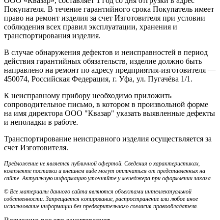
ООО «Квазар», составляет 1 год со дня отгрузки в адрес
Покупателя. В течение гарантийного срока Покупатель имеет
право на ремонт изделия за счет Изготовителя при условии
соблюдения всех правил эксплуатации, хранения и
транспортирования изделия.
В случае обнаружения дефектов и неисправностей в период
действия гарантийных обязательств, изделие должно быть
направлено на ремонт по адресу предприятия-изготовителя —
450074, Российская Федерация, г. Уфа, ул. Пугачёва 1/1.
К неисправному прибору необходимо приложить
сопроводительное письмо, в котором в произвольной форме
на имя директора ООО "Квазар" указать выявленные дефекты
и неполадки в работе.
Транспортирование неисправного изделия осуществляется за
счет Изготовителя.
Предложение не является публичной офертой. Сведения о характеристиках,
комплекте поставки и внешнем виде могут отличаться от представленных на
сайте. Актуальную информацию уточняйте у менеджера при оформлении заказа.
© Все материалы данного сайта являются объектами интеллектуальной
собственности. Запрещается копирование, распространение или любое иное
использование информации без предварительного согласия правообладателя.