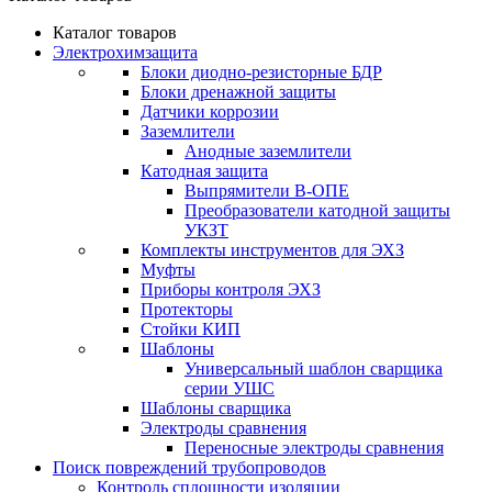
Каталог товаров
Электрохимзащита
Блоки диодно-резисторные БДР
Блоки дренажной защиты
Датчики коррозии
Заземлители
Анодные заземлители
Катодная защита
Выпрямители В-ОПЕ
Преобразователи катодной защиты
УКЗТ
Комплекты инструментов для ЭХЗ
Муфты
Приборы контроля ЭХЗ
Протекторы
Стойки КИП
Шаблоны
Универсальный шаблон сварщика
серии УШС
Шаблоны сварщика
Электроды сравнения
Переносные электроды сравнения
Поиск повреждений трубопроводов
Контроль сплошности изоляции