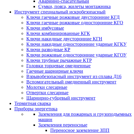
Аварийно-спасательный
Сумки, пояса, жилеты монтажника
Инструмент специальный искробезопасный
Ключи гаечные рожковые двусторонние КГД
Ключи гаечные рожковые односторонние КГО
Ключи имбусовые
Ключи комбинированные КГК
Ключи накидные двусторонние КГН
Ключи накидные односторонние ударные КГКУ
Ключи разводные КР
Ключи рожковые односторонние ударные КГОУ
Ключи трубные рычажные КТР
Головки торцевые омедненные
Гаечные шарнирные ключи
Взрывобезопасный инструмент из сплава Д16
Вспомогательный омедненный инструмент
Молотки слесарные
Отвертки слесарные
Шарнирно-губцевый инструмент
Термитная сварка
Приборы энергетика
Заземления для пожарных и грузоподъемных
машин
Заземления переносные
Переносное заземление ЗПП