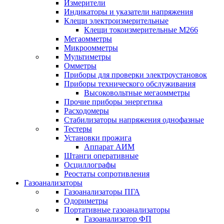
Измерители
Индикаторы и указатели напряжения
Клещи электроизмерительные
Клещи токоизмерительные М266
Мегаомметры
Микроомметры
Мультиметры
Омметры
Приборы для проверки электроустановок
Приборы технического обслуживания
Высоковольтные мегаомметры
Прочие приборы энергетика
Расходомеры
Стабилизаторы напряжения однофазные
Тестеры
Установки прожига
Аппарат АИМ
Штанги оперативные
Осциллографы
Реостаты сопротивления
Газоанализаторы
Газоанализаторы ПГА
Одориметры
Портативные газоанализаторы
Газоанализатор ФП