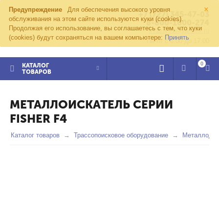
×
Предупреждение
Для обеспечения высокого уровня
+7 (727) 345-47-03
обслуживания на этом сайте используются куки (cookies).
8-800-1000-274
Продолжая его использование, вы соглашаетесь с тем, что куки
kvazar91@yandex.ru
(cookies) будут сохраняться на вашем компьютере:
Принять
Пн-пт с 8:00 до 17:00
0
КАТАЛОГ
ТОВАРОВ
МЕТАЛЛОИСКАТЕЛЬ СЕРИИ
FISHER F4
Каталог товаров
Трассопоисковое оборудование
Металлодет