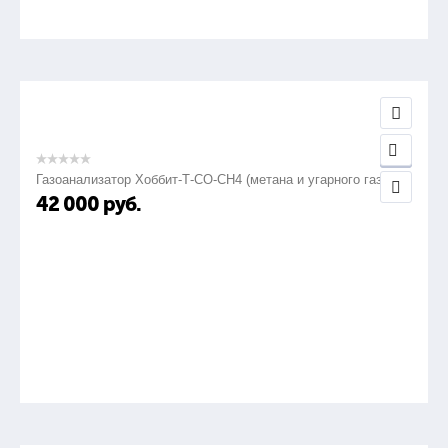
Газоанализатор Хоббит-Т-СО-СН4 (метана и угарного газа)
42 000
руб.