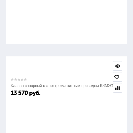
для выключателей до 110кВ и часть до 220кВ
крайне легкие измерительные кабели при размещении
прибора в люльке подъемника: три комплекта, которые
состоят из кабелей с зажимом типа "крокодил" (с токовыми и
потенциальными проводами) + кабель с зажимом типа
"струбцина" (с токовыми и потенциальными проводами).
Отличаются длиной и областью применения: для
высоковольтных выключателей до 220кВ, для
высоковольтных выключатели до 330 кВ и часть до 500 кВ и
для высоковольтных выключателей до 750 кВ
измерительные кабели для прецизионных измерений и
измерений на участках цепи, к крайним точкам которой подан
измерительный ток.
Прибор представлен в двух модификациях — МИКО-20 и
МИКО-21.
Клапан запорный с электромагнитным приводом КЗМЭФ
13 570
руб.
МИКО-20