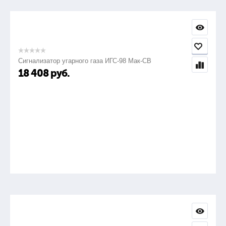
Задаваемый ток
выбор из ряда установленных значений: 10А, 50А,
100А и 200А
Сигнализатор угарного газа ИГС-98 Мак-СВ
18 408
руб.