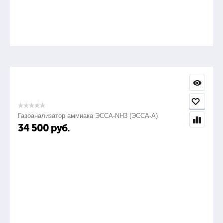
Газоанализатор аммиака ЭССА-NH3 (ЭССА-А)
34 500
руб.