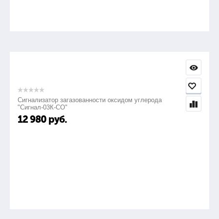
Для кого прибор
для начинающих специалистов, ВУЗов, учебных
центров
хуже точность
ограниченный функционал
решение только элементарных задач
Сигнализатор загазованности оксидом углерода
"Сигнал-03К-СО"
Диапазон измерения сопротивлений
12 980
руб.
1 мкОм ? 0,1 Ом
Погрешность измерения
± 0,2%