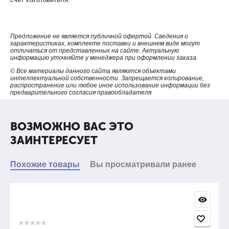
способе запуска зажимы измерительного кабеля сначала
основательно закрепляются на измеряемом объекте, после
чего пользователь выполняет запуск на измерение.
Предложение не является публичной офертой. Сведения о
Архив измерений (энергонезависимая память на 100
характеристиках, комплекте поставки и внешнем виде могут
отличаться от представленных на сайте. Актуальную
измерений)
информацию уточняйте у менеджера при оформлении заказа.
Прибор имеет энергонезависимую память на 100
© Все материалы данного сайта являются объектами
интеллектуальной собственности. Запрещается копирование,
измерений, что достаточно для полноценного комплексного
распространение или любое иное использование информации без
обследования КТП.
предварительного согласия правообладателя.
Простое управление прибором
Прибор имеет интуитивный понятный интерфейс. Прост в
ВОЗМОЖНО ВАС ЭТО
использовании, имеет монохромный графический дисплей.
ЗАИНТЕРЕСУЕТ
Связь с ПК через USB, что упрощает перенос данных из
прибора в информационную базу предприятия.
Похожие товары
Вы просматривали ранее
Автономное питание, малый вес и габариты:
встроенный аккумулятор обеспечивает автономность прибора
и имеет ёмкость, достаточную для выполнения до 100
измерений
зарядка аккумулятора производится от внешнего зарядного