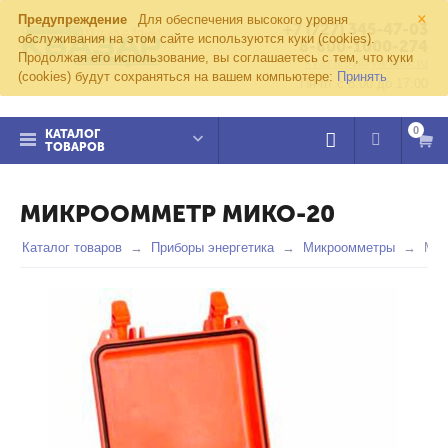
×
Предупреждение
Для обеспечения высокого уровня
+7 (727) 345-47-03
обслуживания на этом сайте используются куки (cookies).
8-800-1000-274
Продолжая его использование, вы соглашаетесь с тем, что куки
kvazar91@yandex.ru
(cookies) будут сохраняться на вашем компьютере:
Принять
Пн-пт с 8:00 до 17:00
0
КАТАЛОГ
ТОВАРОВ
МИКРООММЕТР МИКО-20
Каталог товаров
Приборы энергетика
Микроомметры
Мик