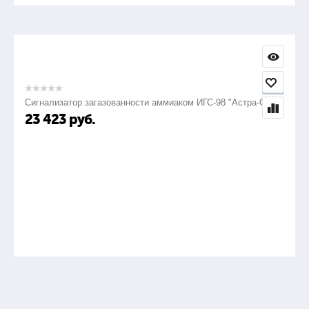
Сигнализатор загазованности аммиаком ИГС-98 "Астра-СВ"
23 423
руб.