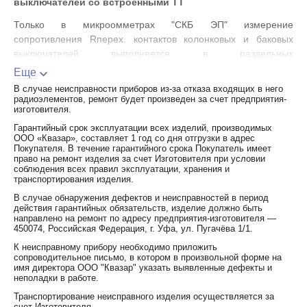
выключателей со встроенными ТТ
Только в микроомметрах "СКБ ЭП" измерение
сопротивления Rперех. контактов колонковых и баковых
выключателей выполняется в раздельных
автоматизированных режимах, оптимизированных для этих
Еще
выключателей. Трансформаторы тока (ТТ) баковых
В случае неисправности приборов из-за отказа входящих в него
выключателей создают длительный переходной процесс при
радиоэлементов, ремонт будет произведен за счет предприятия-
изготовителя.
подаче измерительного тока. Поэтому время измерения
определяется параметрами ТТ, их числом, силой
Гарантийный срок эксплуатации всех изделий, производимых
ООО «Квазар», составляет 1 год со дня отгрузки в адрес
измерительного тока и, например, для выключателя У-220-
Покупателя. В течение гарантийного срока Покупатель имеет
2000-25У1 может достигать 30 с. Специальные алгоритмы с
право на ремонт изделия за счет Изготовителя при условии
автоматической остановкой измерения позволяют исключить
соблюдения всех правил эксплуатации, хранения и
транспортирования изделия.
субъективные ошибки и увеличить число измерений для
одной зарядки аккумулятора.
В случае обнаружения дефектов и неисправностей в период
действия гарантийных обязательств, изделие должно быть
направлено на ремонт по адресу предприятия-изготовителя —
Один способ запуска процесса измерения
450074, Российская Федерация, г. Уфа, ул. Пугачёва 1/1.
сопротивлений
К неисправному прибору необходимо приложить
В приборе запрограммирован один способ запуска процесса
сопроводительное письмо, в котором в произвольной форме на
имя директора ООО "Квазар" указать выявленные дефекты и
измерения:
неполадки в работе.
"однократный" - запуск происходит по нажатию кнопки "Start",
Транспортирование неисправного изделия осуществляется за
расположенной на передней панели прибора. При данном
счет Изготовителя.